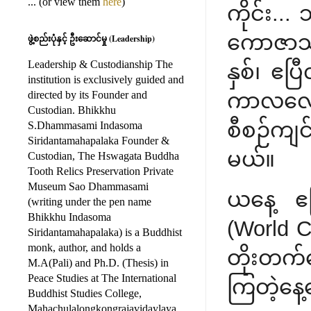
... (or view them
here
)
ကိုင်း..
ကောဇာသက္
ဖွဲ့စည်းပုံနှင့် ဦးဆောင်မှု (Leadership)
Leadership & Custodianship The
နှစ်၊ ဧပ
institution is exclusively guided and
directed by its Founder and
ကာလလေးမ
Custodian. Bhikkhu
စီစဉ်ကျင
S.Dhammasami Indasoma
Siridantamahapalaka Founder &
မယ်။
Custodian, The Hswagata Buddha
Tooth Relics Preservation Private
Museum Sao Dhammasami
ယနေ့ ဧ
(writing under the pen name
Bhikkhu Indasoma
(World C
Siridantamahapalaka) is a Buddhist
monk, author, and holds a
တိုးတက်
M.A(Pali) and Ph.D. (Thesis) in
Peace Studies at The International
ကြတဲ့နေ့ပ
Buddhist Studies College,
Mahachulalongkongrajavidaylaya