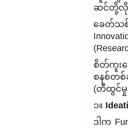
ဆင်တို့လ
ခေတ်သစ် 
Innovat
(Resear
စိတ်ကူး
စနစ်တစ်
(တီထွင်မှ
၁။
Ideat
ဒါက Funn