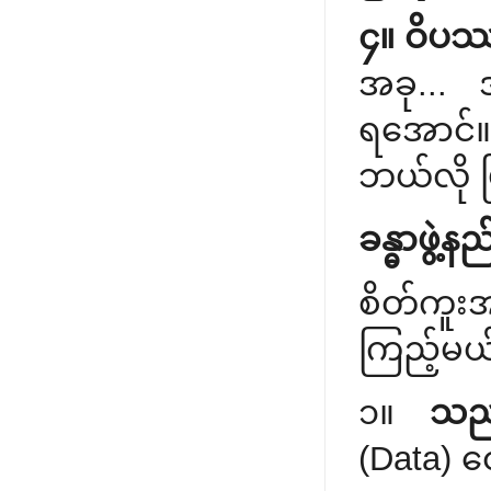
၄။ ဝိပဿ
အခု... 
ရအောင်။ 
ဘယ်လို 
ခန္ဓာဖွဲ
စိတ်ကူး
ကြည့်မယ
၁။
သညာ
(Data) တွ