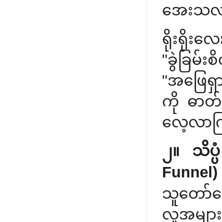
အေးသလား
ရိုးရိ
"ခွဲခြမ်း
"အဖြေရှာ
ကို ဓာတ
လေ့လာကြည
၂။ သိပ္
Funnel)
သူတော်ကေ
လူအများစု