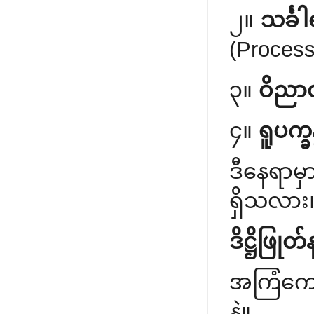
၂။
သင်္ခါ
(Processi
၃။
ဝိညာဏ
၄။
ရူပက္ခန
ဒီနေရာမှ
ရှိသလား
ဒိဋ္ဌိဖြု
အကြံကောင
နဲ့။