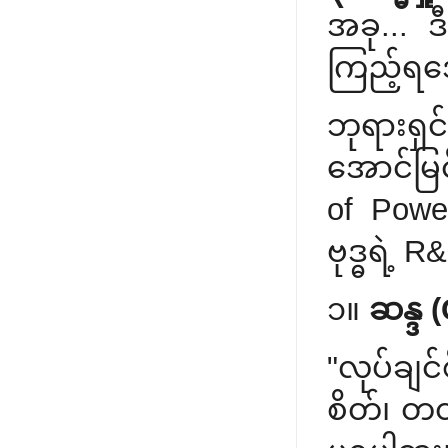
အခု... 
ကြည့်ရအ
ဘုရားရှင
အောင်မြင်
of Powe
ဗုဒ္ဓရဲ့ 
၁။
ဆန္ဒ 
"လုပ်ချင
စိတ်၊ တတ