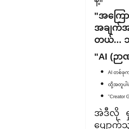
"အကြော
အချက်အလ
တယ်... 
"AI (ဉာ
AI တစ်ခုက
ထို့အတူပါပ
"Creator G
အဲဒီလို
ပျောက်