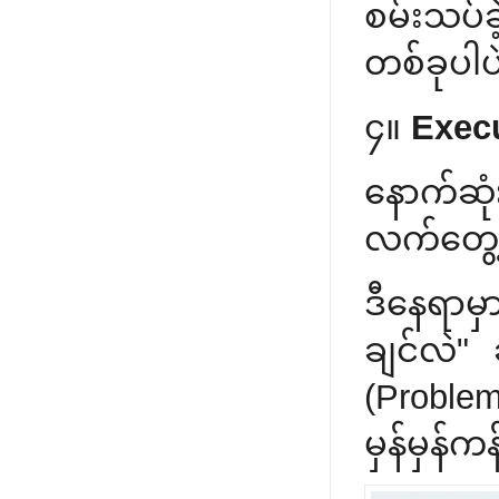
စမ်းသပ်ခဲ
တစ်ခုပါပ
၄။
Exec
နောက်ဆု
လက်တွေ့
ဒီနေရာ
ချင်လဲ"
(Proble
မှန်မှန်