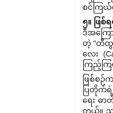
စင်ကြယ်စ
၅။ ဖြစ်ရ
ဒီအကြောင
တဲ့ "တီထ
လေး (Ca
ကြည့်ကြ
ဖြစ်စဉ်က
ပြတိုက်ရဲ
ရေး ဓာတ်ခ
တယ်။ သူ