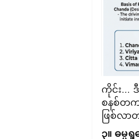
ကိုင်း...
စနစ်တကျ 
ဖြစ်လာတ
၃။ ဓမ္မရှ