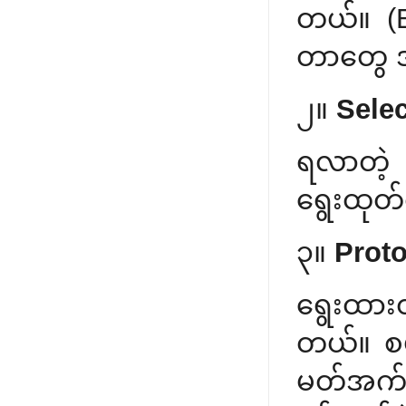
တယ်။ (Br
တာတွေ 
၂။
Selec
ရလာတဲ့ 
ရွေးထုတ
၃။
Proto
ရွေးထား
တယ်။ စမ
မတ်အက်ဒ