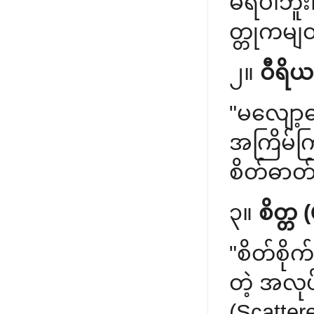
မရပါဘူး။
တ္တုကမျ
၂။
ဝီရိယ
"မလျော့
အကြိမ်က
စိတ်ဓာတ်
၃။
စိတ္တ
"စိတ်စို
တဲ့ အလုပ
(Scatte