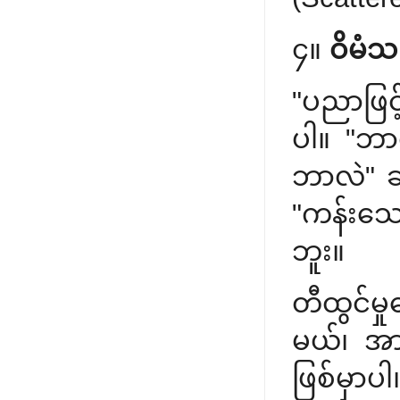
၄။
ဝိမံသ
"ပညာဖြင့
ပါ။ "ဘာ
ဘာလဲ" ဆိ
"ကန်းသေ
ဘူး။
တီထွင်မှု
မယ်၊ အာရ
ဖြစ်မှာပါ