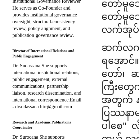
တော်မူသေ
Institutional Governance Reviewer.
He serves as Co-Founder and
တော်မူသ
provides institutional governance
oversight, structural-consistency
လက်အုပ်မ
review, policy alignment, and
publication-governance review.
ဆက်လက်ပ
Director of International Relations and
Public Engagement
ရအောင်။ 
Dr. Sudassana She supports
တော်၊ ဆ
international institutional relations,
public engagement, external
ကြီးတွေ
communications, partnership
liaison, research dissemination, and
အတွက် န
international correspondence.Email
- drsudassana.hirr@gmail.com
ပြဿနာမျာ
Research and Academic Publications
ပါစေ" လိ
Coordinator
တယ် သူတ
Dr. Surocana She supports