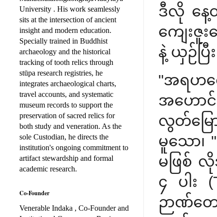
ဒီလို နေ
University . His work seamlessly
sits at the intersection of ancient
ကျေးဇူးတ
insight and modern education.
Specially trained in Buddhist
နဲ့ ယှဉ်ပ
archaeology and the historical
tracking of tooth relics through
stūpa research registries, he
"အရဟတ
integrates archaeological charts,
travel accounts, and systematic
အဟောင်း
museum records to support the
preservation of sacred relics for
လွတ်မြော
both study and veneration. As the
sole Custodian, he directs the
မူသော၊ "
institution's ongoing commitment to
မဖြစ် လိ
artifact stewardship and formal
academic research.
၄ ပါး 
Co-Founder
ဉာဏ်တော်
Venerable Indaka , Co-Founder and