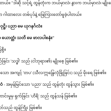
ယ်။ "ဒါဆို သင့်ရဲ့ ထွန်တုံးက ဘယ်မှာလဲ၊ နွားက ဘယ်မှာလဲ၊ မျို
်က ဂါထာလေး တစ်ပုဒ်နဲ့ ဖြေကြားတော်မူခဲ့ပါတယ်။
ဝုဋ္ဌိ၊ ပညာ မေ ယုဂနင်္ဂလံ။
 ယောတ္တံ၊ သတိ မေ ဖာလပါစနံ။"
ို့။
်ခြင်း 'သဒ္ဓါ' သည် (ငါဘုရား၏) မျိုးစေ့ ဖြစ်၏။
ခြံသော အကျင့် 'တပ' (သီလ/ဣန္ဒြေလုံခြုံခြင်း) သည် မိုးရေ ဖြစ်၏။
လံ
- အမှန်မြင်သော 'ပညာ' သည် ထွန်တုံး ထွန်သွား ဖြစ်၏။
ာင်းမှုမှ ရှက်ခြင်း 'ဟိရိ' သည် ထွန်သန် ဖြစ်၏။
ိတ်သည် ထွန်ကြိုး ဖြစ်၏။