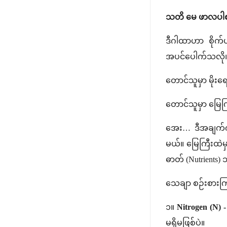
သတိ မေ ဖာလပါစ
ဒီဂါထာဟာ စိုက်ပ
အပင်ပေါက်သလို
တောင်သူမှာ မိုးရ
တောင်သူမှာ မြေကြီ
အေး… ဒီအချက်ကို 
မယ်။ မြေကြီးထဲ
ဓာတ် (Nutrients) 
သေချာ စဉ်းစားကြ
၁။
Nitrogen (N) - 
မရှိမဖြစ်ပဲ။