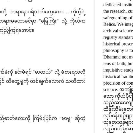
dedicated instit
the research, cu
းတို့ တရားနာပရိသတ်တွေကော... ကိုယ့်ရဲ့
safeguarding o
။ တရားမဟောခင်မှာ "မြေကြီး" လို့ ကိုယ်က
Relics. We inte
ဲကြည့်ကြရအောင်။
archival scienc
registry standar
historical prese
philosophy is t
Dhamma not mer
lens of faith, b
inquisitive stu
်ခဲကို နင်းမိရင် "မာတယ်" လို့ ခံစားရသလို
historical tradit
်းပြင် ထိတွေ့မှုကို တစ်ချက်လောက် သတိထား
precision of co
science. အကျ
သော ကိုယ်ပိုင်
သည့်အားလျော်
ထိန်းသိမ်းစောင့
လုပ်ငန်းစဉ်များ
ာတ်လေးကို ကြမ်းပြင်က "မာမှု" ဆိုတဲ့
သုတေသနများနှင
လည်ပတ်မှုအားလု