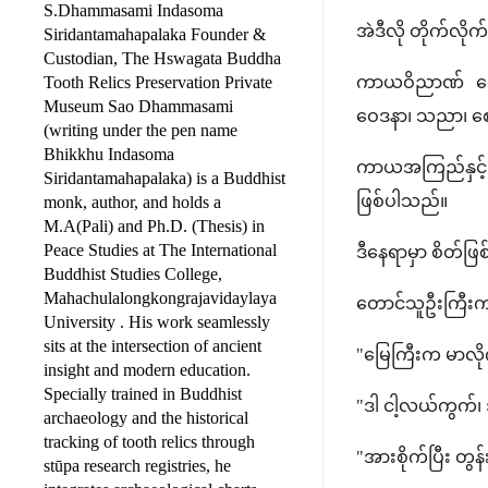
S.Dhammasami Indasoma
အဲဒီလို တိုက်လ
Siridantamahapalaka Founder &
Custodian, The Hswagata Buddha
ကာယဝိညာဏ် ပေါ
Tooth Relics Preservation Private
Museum Sao Dhammasami
ဝေဒနာ၊ သညာ၊ စေတ
(writing under the pen name
Bhikkhu Indasoma
ကာယအကြည်နှင့် ပထဝ
Siridantamahapalaka) is a Buddhist
ဖြစ်ပါသည်။
monk, author, and holds a
M.A(Pali) and Ph.D. (Thesis) in
Peace Studies at The International
ဒီနေရာမှာ စိတ်ဖ
Buddhist Studies College,
Mahachulalongkongrajavidaylaya
တောင်သူဦးကြီးက
University . His work seamlessly
sits at the intersection of ancient
"မြေကြီးက မာလိုက
insight and modern education.
Specially trained in Buddhist
"ဒါ ငါ့လယ်ကွက်၊ 
archaeology and the historical
tracking of tooth relics through
"အားစိုက်ပြီး တွ
stūpa research registries, he