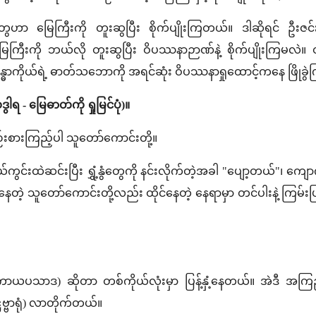
ေဟာ မြေကြီးကို တူးဆွပြီး စိုက်ပျိုးကြတယ်။ ဒါဆိုရင် ဦးဇင်
့ မြေကြီးကို ဘယ်လို တူးဆွပြီး ဝိပဿနာဉာဏ်နဲ့ စိုက်ပျိုးကြမလဲ
န္ဓာကိုယ်ရဲ့ ဓာတ်သဘောကို အရင်ဆုံး ဝိပဿနာရှုထောင့်ကနေ ဖြိုခွ
ွါရ - မြေဓာတ်ကို ရှုမြင်ပုံ)။
စဉ်းစားကြည့်ပါ သူတော်ကောင်းတို့။
င်းထဲဆင်းပြီး ရွှံ့နွံတွေကို နင်းလိုက်တဲ့အခါ "ပျော့တယ်"၊ ကျောက
နေတဲ့ သူတော်ကောင်းတို့လည်း ထိုင်နေတဲ့ နေရာမှာ တင်ပါးနဲ့ ကြမ
သာဒ) ဆိုတာ တစ်ကိုယ်လုံးမှာ ပြန့်နှံ့နေတယ်။ အဲဒီ အကြည်ဓ
ဗ္ဗာရုံ) လာတိုက်တယ်။