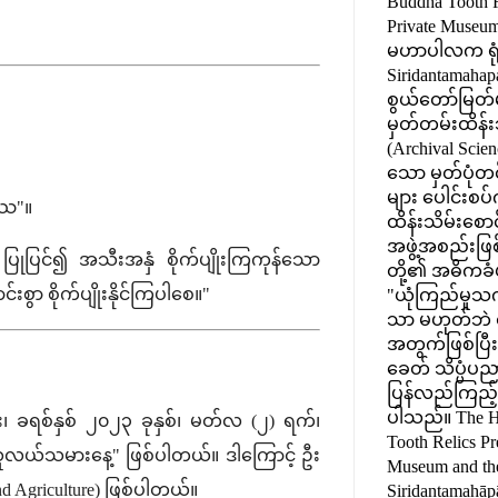
Buddha Tooth R
Private Museum) 
မဟာပါလက ရုံး
Siridantamahap
စွယ်တော်မြတ်မ
မှတ်တမ်းထိန်း
(Archival Scien
သော မှတ်ပုံတင်
များ ပေါင်းစ
ယဿ"။
ထိန်းသိမ်းစော
အဖွဲ့အစည်းဖြစ
ုပြင်၍ အသီးအနှံ စိုက်ပျိုးကြကုန်သော
တို့၏ အဓိကခံ
းစွာ စိုက်ပျိုးနိုင်ကြပါစေ။"
"ယုံကြည်မှ
သာ မဟုတ်ဘဲ စ
အတွက်ဖြစ်ပြီး၊
ခေတ် သိပ္ပံပည
ပြန်လည်ကြည့်ရှ
ပါသည်။ The H
 ခရစ်နှစ် ၂၀၂၃ ခုနှစ်၊ မတ်လ (၂) ရက်၊
Tooth Relics Pr
်သူလယ်သမားနေ့" ဖြစ်ပါတယ်။ ဒါကြောင့် ဦး
Museum and the
and Agriculture) ဖြစ်ပါတယ်။
Siridantamahāp