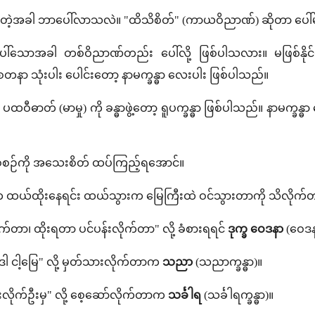
ိုက်တဲ့အခါ ဘာပေါ်လာသလဲ။ "ထိသိစိတ်" (ကာယဝိညာဏ်) ဆိုတာ ပေ
်သောအခါ တစ်ဝိညာဏ်တည်း ပေါ်လို့ ဖြစ်ပါသလား။ မဖြစ်နိုင
နာ သုံးပါး ပေါင်းတော့ နာမက္ခန္ဓာ လေးပါး ဖြစ်ပါသည်။
ီဓာတ် (မာမှု) ကို ခန္ဓာဖွဲ့တော့ ရူပက္ခန္ဓာ ဖြစ်ပါသည်။ နာမက္ခန္ဓာ လေ
ြစ်စဉ်ကို အသေးစိတ် ထပ်ကြည့်ရအောင်။
 ထယ်ထိုးနေရင်း ထယ်သွားက မြေကြီးထဲ ဝင်သွားတာကို သိလိုက်
်တာ၊ ထိုးရတာ ပင်ပန်းလိုက်တာ" လို့ ခံစားရရင်
ဒုက္ခ ဝေဒနာ
(ဝေဒနာ
ဒါ ငါ့မြေ" လို့ မှတ်သားလိုက်တာက
သညာ
(သညာက္ခန္ဓာ)။
န်းလိုက်ဦးမှ" လို့ စေ့ဆော်လိုက်တာက
သင်္ခါရ
(သင်္ခါရက္ခန္ဓာ)။