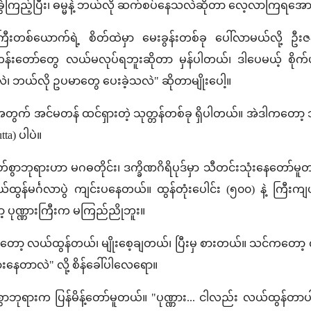
ိုခွဲကြည့်ပြီး၊ ဓမ္မနဲ့ ဘယ်လို ဆက်စပ်နေသလဲဆိုတာ လေ့လာကြရအော
ြီးတစ်ယောက်ရဲ့ စိတ်ထဲမှာ မေးခွန်းတစ်ခု ပေါ်လာမယ်လို့ ဦး
ော်တွေ လယ်မလုပ်ရဘူးဆိုတာ မှန်ပါတယ်၊ ဒါပေမယ့် စိုက်ပျို
 ဘယ်လို ဥပမာတွေ ပေးခဲ့သလဲ" ဆိုတာမျိုးပေါ့။
်းအတွက် အင်မတန် ထင်ရှားတဲ့ သုတ္တန်တစ်ခု ရှိပါတယ်။ အဲဒါကတော့
tta) ပါပဲ။
စွာဘုရားဟာ မဂဓတိုင်း၊ ဒက္ခိဏဂိရိပုဒ်မှာ သီတင်းသုံးနေတော်မူတယ
်ထွန်မင်္ဂလာပွဲ ကျင်းပနေတယ်။ ထွန်တုံးပေါင်း (၅၀၀) နဲ့ ကြီး
့ ပုဏ္ဏားကြီးက မကြည်ညိုဘူး။
ါကတော့ လယ်ထွန်တယ်၊ မျိုးစေ့ချတယ်၊ ပြီးမှ စားတယ်။ သင်ကတော့ 
နေတာလဲ" လို့ စိန်ခေါ်ပါလေရော။
ွာဘုရားက ပြန်မိန့်တော်မူတယ်။ "ပုဏ္ဏား... ငါလည်း လယ်ထွန်တာပါပဲ