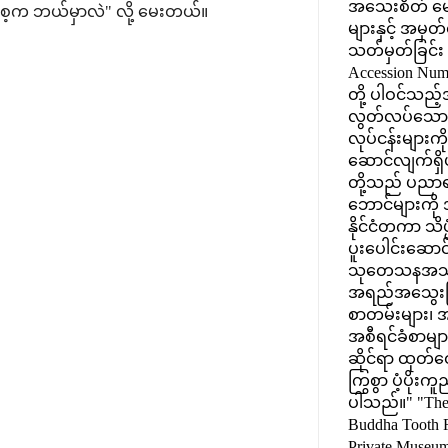
အသေးစိတ် မော
းစေ့က ဘယ်မှာလဲ" လို့ မေးတယ်။
များနှင့် အမှတ
သတ်မှတ်ခြင်း (
Accession Num
တို့ ပါဝင်သည့်
လွတ်လပ်သေ
လုပ်ငန်းများက
ဆောင်လျက်ရှိပ
တို့သည် ပညာရပ
ဘောင်များကို
နိုင်ငံတကာ သိပ္
ပူးပေါင်းဆောင
သုတေသနအသိုက
အရည်အသွေးမ
စာတမ်းများ၊
အစီရင်ခံစာမျာ
ဆိုင်ရာ ထုတ်ဝ
ကြွစွာ ပံ့ပိုးက
ပါသည်။" "The
Buddha Tooth R
Private Museum