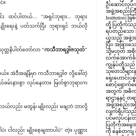
င်။
ဦးဆောင်လုပ်က
အဖွဲ့အစည်းကြီး
ဇင်း ထင်ပါတယ်… "အရှင်ဘုရား... ဘုရား
Institution) ဖြ
တို့ ပြတိုက်သည်
းရေးနဲ့ ပတ်သက်ပြီး ဘုရားရှင် ဘယ်လို
ရပ်တည်သော 
ယူသည့် အဖွဲ့
ပြီး၊ အခြားသ
 သုတ္တနိပါတ်တော်လာ
"ကသီဘာရဒွါဇသုတ်"
သို့မဟုတ် အစ
လက်အောက်ခံဌ
ကျွန်ုပ်တို့သည်
သုတေသီများနှင
်။ အဲဒီအချိန်မှာ ကသီဘာရဒွါဇ လို့ခေါ်တဲ့
ရှေးဟောင်းပစ္စ
ကျယ်ခမ်းနားစွာ လုပ်နေတာ။ မြတ်စွာဘုရားက
စောင့်ရှောက်ရ
အတွက် အဓိက
ရာဌာနနှင့် 
အဖွဲ့အစည်းအ
လယ်လည်း မထွန်၊ မျိုးလည်း မချဘဲ ဘာလို့
လျက်ရှိပါသည်။ 
ပင်မလုပ်ငန်းတ
ပြတိုက်အမွေအန
၊ ငါလည်း မျိုးစေ့ချတာပါပဲ" တဲ့။ ပုဏ္ဏား
ကို စနစ်တကျ စီမ