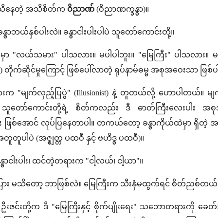
န်း သိနေတဲ့ အသိစိတ်က
ဝိညာဏ်
(ဝိညာဏက္ခန္ဓာ)။
န္ဓာဘယ်နှစ်ပါးလဲ။ ခန္ဓာငါးပါးပါပဲ သူတော်ကောင်းတို့။
ါးထဲမှာ "လယ်သမား" ပါသလား။ မပါပါဘူး။ "မြေကြီး" ပါသလား။ မ
) တိုက်ဆိုင်မှုကြောင့် ဖြစ်ပေါ်လာတဲ့ ရုပ်နာမ်ဓမ္မ အစုအဝေးသာ ဖြစ
ားက "မျက်လှည့်ပြပွဲ" (Illusionist) နဲ့ တူတယ်လို့ ဟောပါတယ်။ မ
 သူတော်ကောင်းတို့ရဲ့ စိတ်ကလည်း ဒီ ဓာတ်ကြီးလေးပါး အစုအဝေး
 ဖြစ်အောင် လုပ်ပြနေတာပါ။ တကယ်တော့ ခန္ဓာကိုယ်ထဲမှာ ရှိတဲ့
တူတူပါပဲ (အဇ္ဈတ္တ ပထဝီ နှင့် ဗဟိဒ္ဓ ပထဝီ)။
္ဓာငါးပါး၊ ထင်တဲ့တရားက "ငါ့လယ်၊ ငါ့ယာ"။
ြားပြား မသိတော့ ဘာဖြစ်လဲ။ မြေကြီးက သီးနှံမထွက်ရင် စိတ်ညစ်တ
ဦးဇင်းတို့က ဒီ "မြေကြီးနှင့် စိုက်ပျိုးရေး" သဘောတရားကို ခေတ်သစ် 