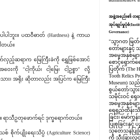
အဖွဲ့အစည်း၏ တရားဝင
အုပ်ချုပ်မှုပုံစံ(Ins
Governance)
ပါပါဘူး။ ပထဝီဓာတ် (Hardness) နဲ့ ကာယ
"သွာဂတ မြတ်စ
်ပါတယ်။
တော်များနှင့
အမွေအနှစ်များ
ျက်လှည့်ဆရာက မြေကြီးခဲကို ရွှေဖြစ်အောင်
စောင့်ရှောက်ရေး
ပြတိုက် (The 
ကို "ငါ့ကိုယ်၊ ငါ့မြေ၊ ငါ့ဥစ္စာ" လို့
Tooth Relics Pr
 အသား၊ အရိုး ဆိုတာလည်း အပြင်က မြေကြီး
Museum) သည
စွယ်တော်/သွားတ
သမိုင်းဝင် ရှေ
အမွေအနှစ်မျာ
ရေရှည်ထိန်းသိ
ခြင်း၊ မော်ကွန
ယ်။ ရာသီဥတုဖောက်ရင် ဒုက္ခရောက်တယ်။
ပြုစုခြင်းနှင့်
သုတေသနပြုခြင
စိုက်ပျိုးရေးသိပ္ပံ (Agriculture Science)
ကို သီးခြားလွ