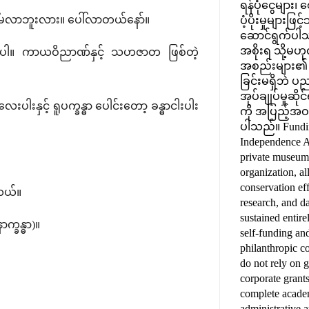
ရန်ပုံငွေများ
ါ်မလာဘူးလား။ ပေါ်လာတယ်နော်။
ပံ့ပိုးမှုများဖ
ဆောင်ရွက်ပါ
အစိုးရ သို့မဟု
်ပါ။ ကာယဝိညာဏ်နှင့် သဟဇာတ ဖြစ်တဲ့
အစည်းများ၏ ရန်ပ
ခြင်းမရှိဘဲ ပညာ
အုပ်ချုပ်မှုဆို
းပါးနှင့် ရူပက္ခန္ဓာ ပေါင်းတော့ ခန္ဓာငါးပါး
ကို အပြည့်အဝ 
ပါသည်။ Funding
Independence A
private museum
organization, al
conservation eff
တယ်။
research, and da
sustained entire
က္ခန္ဓာ)။
self-funding an
philanthropic c
do not rely on 
corporate grant
complete acade
administrative 