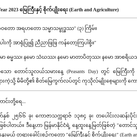
ar 2023 မြေကြီးနှင့် စိုက်ပျိုးရေး (Earth and Agriculture)
ော အရဟတော သမ္မာသမ္ဗုဒ္ဓဿ" (၃) ကြိမ်။
းပါးကို အာရုံပြု၍ ညီညာဖြဖြ ကန်တော့ကြပါစို့။"
 နမော ဓမ္မဿ၊ နမော သံဃဿ၊ နမော မာတာပိတုဿ၊ နမော အာစရိ
ော တောင်သူလယ်သမားနေ့ (Peasants Day) တွင် မြေကြီးကို ပြ
ကဲ့သို့ မိမိတို့၏ စိတ်မြေကွက်လပ်တွင် ကုသိုလ်မျိုးစေ့များကို ကောင်
ာင်းတို့ရေ...
နှစ် ၂၅၆၆ ခု၊ ကောဇာသက္ကရာဇ် ၁၃၈၄ ခု၊ တပေါင်းလဆန်းပိုင်း၊
်ပါတယ်။ ဒီနေ့ဟာ မြန်မာနိုင်ငံရဲ့ နေ့ထူးနေ့မြတ်ဖြစ်တဲ့ "တောင
ေးနွေးမယ့် တရားခေါင်းစဉ်ကတော့ "မြေကြီးနှင့် စိုက်ပျိုးရေး" (Earth 