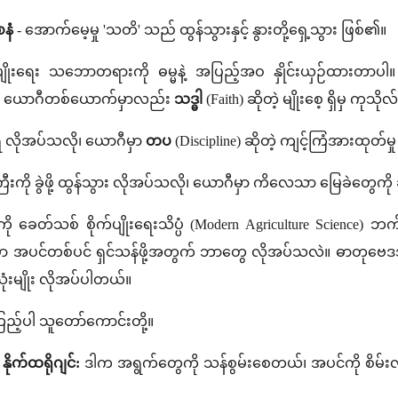
နံ
- အောက်မေ့မှု 'သတိ' သည် ထွန်သွားနှင့် နွားတို့ရှေ့သွား ဖြစ်၏။
ျိုးရေး သဘောတရားကို ဓမ္မနဲ့ အပြည့်အဝ နှိုင်းယှဉ်ထားတာပါ။
၊ ယောဂီတစ်ယောက်မှာလည်း
သဒ္ဓါ
(Faith) ဆိုတဲ့ မျိုးစေ့ ရှိမှ ကုသ
ေ လိုအပ်သလို၊ ယောဂီမှာ
တပ
(Discipline) ဆိုတဲ့ ကျင့်ကြံအားထုတ်မ
းကို ခွဲဖို့ ထွန်သွား လိုအပ်သလို၊ ယောဂီမှာ ကိလေသာ မြေခဲတွေကို ခွဲ
ခေတ်သစ် စိုက်ပျိုးရေးသိပ္ပံ (Modern Agriculture Science) ဘက်က
မှာ အပင်တစ်ပင် ရှင်သန်ဖို့အတွက် ဘာတွေ လိုအပ်သလဲ။ ဓာတုဗေ
သုံးမျိုး လိုအပ်ပါတယ်။
ည့်ပါ သူတော်ကောင်းတို့။
နိုက်ထရိုဂျင်:
ဒါက အရွက်တွေကို သန်စွမ်းစေတယ်၊ အပင်ကို စိမ်