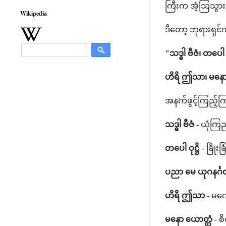
ကြီးက အံ့သြသွားတ
Wikipedia
ဒီတော့ ဘုရားရှင
"သဒ္ဓါ ဗီဇံ၊ တပေါ 
ဟိရိ ဤသာ၊ မနော
အနက်ဖွင့်ကြည့်ကြစ
သဒ္ဓါ ဗီဇံ
- ယုံကြည
တပေါ ဝုဋ္ဌိ
- ခြိုး
ပညာ မေ ယုဂနင်္ဂ
ဟိရိ ဤသာ
- မကေ
မနော ယောတ္တံ
- စ