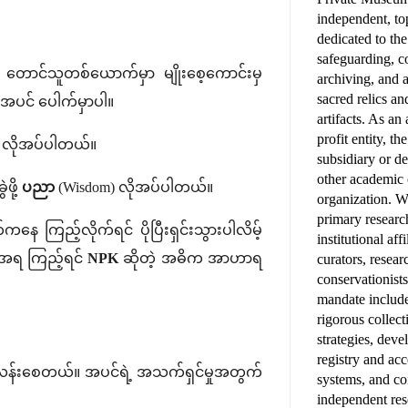
independent, top
dedicated to th
safeguarding, 
 တောင်သူတစ်ယောက်မှာ မျိုးစေ့ကောင်းမှ
archiving, and 
sacred relics an
ိုလ်အပင် ပေါက်မှာပါ။
artifacts. As a
profit entity, t
ှု လိုအပ်ပါတယ်။
subsidiary or d
other academic
ဖို့
ပညာ
(Wisdom) လိုအပ်ပါတယ်။
organization. W
primary research
နေ ကြည့်လိုက်ရင် ပိုပြီးရှင်းသွားပါလိမ့်
institutional affi
ဒအရ ကြည့်ရင်
NPK
ဆိုတဲ့ အဓိက အာဟာရ
curators, resear
conservationist
mandate includ
rigorous colle
strategies, deve
registry and ac
းလန်းစေတယ်။ အပင်ရဲ့ အသက်ရှင်မှုအတွက်
systems, and c
independent res