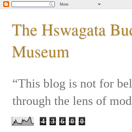
The Hswagata Budd
Museum
“This blog is not for be
through the lens of mo
4
3
6
0
0