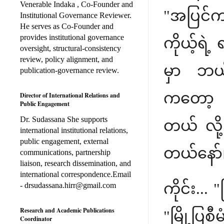
Venerable Indaka , Co-Founder and
"အပြင်က 
Institutional Governance Reviewer.
He serves as Co-Founder and
provides institutional governance
ကိုယ့်ရဲ
oversight, structural-consistency
review, policy alignment, and
မှာ ဘယ
publication-governance review.
ကတော့ 
Director of International Relations and
Public Engagement
Dr. Sudassana She supports
တယ် လို့
international institutional relations,
public engagement, external
တယ်နော်။
communications, partnership
liaison, research dissemination, and
international correspondence.Email
ကိုင်း..
- drsudassana.hirr@gmail.com
Research and Academic Publications
"မြို့ပြ
Coordinator