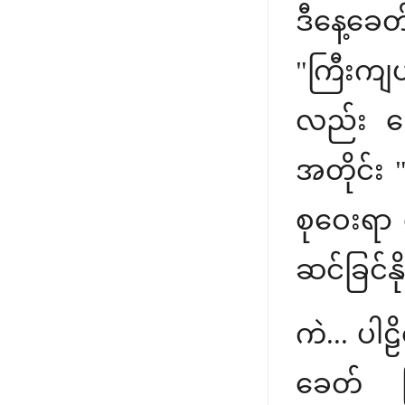
ဒီနေ့ခေတ
"ကြီးကျယ
လည်း မြေ
အတိုင်း
စုဝေးရာ 
ဆင်ခြင်န
ကဲ... ပါ
ခေတ် မြ