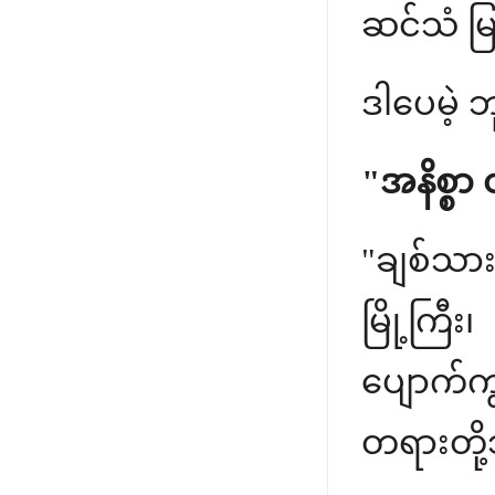
ဆင်သံ မြ
ဒါပေမဲ့ 
"အနိစ္စာ
"ချစ်သား
မြို့ကြ
ပျောက်က
တရားတို