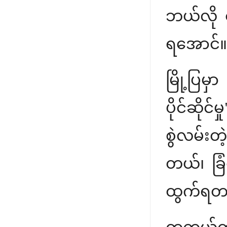
ဘယ်လို 
ရအောင်။
မြို့ပြမ
ပိုင်ဆိ
စွဲလမ်းတဲ
တယ်၊ ခြ
ထွက်ရတ