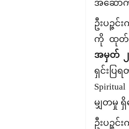
အဆောက်အ
ဦးပဉ္ဇင်း
ကို ထုတ်
အမှတ် ၂၃
ရှင်းပြရ
Spiritual
မျှတမှု 
ဦးပဉ္ဇင်း