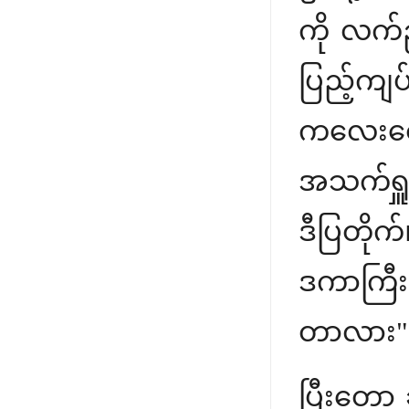
ကို လက်ည
ပြည့်ကျ
ကလေးတွေ
အသက်ရှူဖ
ဒီပြတိုက်
ဒကာကြီး
တာလား" 
ပြီးတော