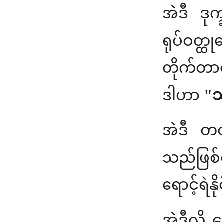
အဲဒီ ဒုက
ရုပ်ဝတ္
တိုက်တာတ
ဒါဟာ
"သ
အဲဒီ တ
သည်ဖြစ်
ရောင့်ရဲန
အဲဒီလို န