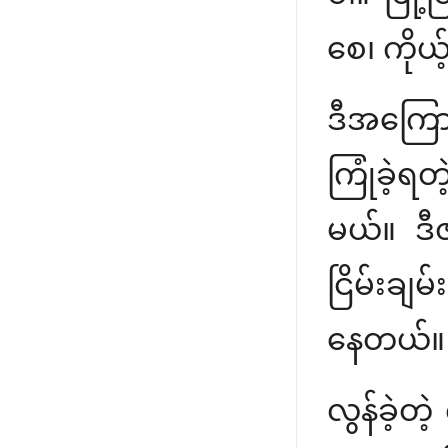
စေ၊ ကိုယ
ဒီအကြောင်
ကြုံခဲ့ရ
မယ်။ ဒီဇ
ငြိမ်းချ
နေတယ်။
လွန်ခဲ့တ