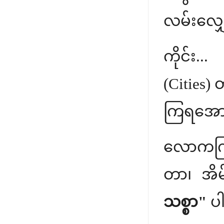
လမ်းလျှော
ကိုင်း..
(Cities) 
ကြရအော
လောကကြီ
တာ၊ အိမ
သစ္စာ"
ပါ