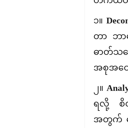
တကယ်တမ်း
၁။
Decon
တာ ဘာတွ
ဓာတ်သ
အစုအဝေ
၂။
Analy
ရလို့ စ
အတွက် 