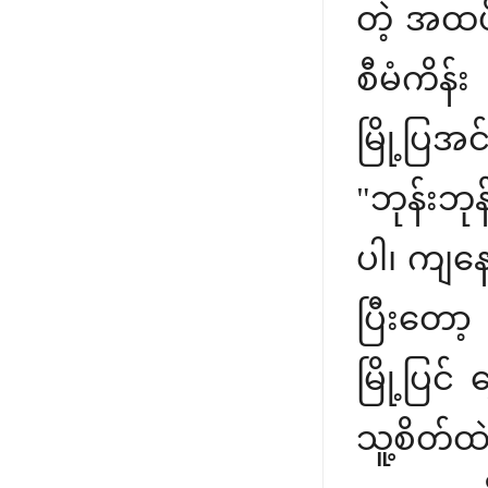
တဲ့ အထပ်
စီမံကိန
မြို့ပြ
"ဘုန်းဘု
ပါ၊ ကျနော
ပြီးတော့
မြို့ပြင်
သူ့စိတ်ထ