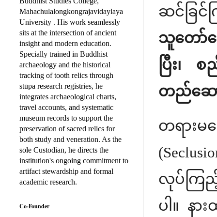
Buddhist Studies College,
ဆင်ခြင်က
Mahachulalongkongrajavidaylaya
University . His work seamlessly
sits at the intersection of ancient
သူတော်ကေ
insight and modern education.
Specially trained in Buddhist
ပြီး၊ စ
archaeology and the historical
tracking of tooth relics through
stūpa research registries, he
တည်ဆောက
integrates archaeological charts,
travel accounts, and systematic
museum records to support the
တရားမဟ
preservation of sacred relics for
both study and veneration. As the
(Seclusio
sole Custodian, he directs the
institution's ongoing commitment to
artifact stewardship and formal
လုပ်ကြည့
academic research.
ပါ။ နား
Co-Founder