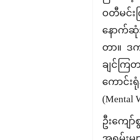
ဝတီမင်းက
နောက်ဆုံး
တာ။ ဒကာ
ချင်ကြတ
ကောင်းရုံ
(Mental W
ဦးကျော်စ
အရမ်းမျ