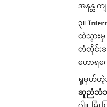
အနန္တ ကျ
၃။
Intern
ထဲသွားမှ
တံတိုင်
တောရကျေ
ရှုမှတ်တ
ဆူညံသံသည
ပါ။ မြို