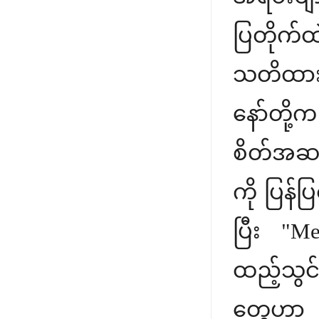
ပြတိုက်
သတိထားမ
နော်တို
စိတ်အဆင့်
ကို ပြန်ပ
ပြီး "M
ထည့်သွင
တွေဟာ 