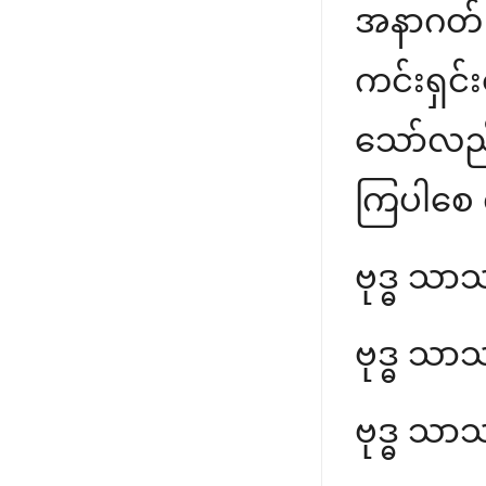
အနာဂတ် 
ကင်းရှင
သော်လည်
ကြပါစေ လ
ဗုဒ္ဓ သာသ
ဗုဒ္ဓ သာသ
ဗုဒ္ဓ သာသ