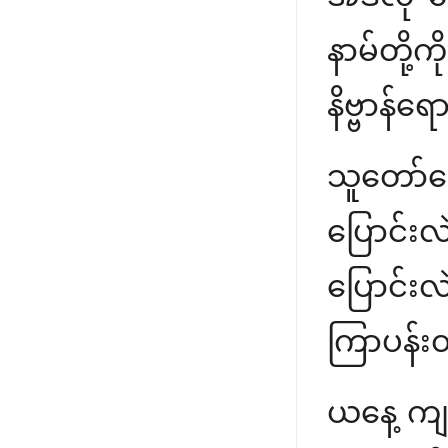
နာမ်တို့
နိဗ္ဗာန်
သူတော်က
ပြောင်း
ပြောင်းလ
ကြာပန်းတ
ယနေ့ ကျ