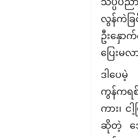
သိပ္ပံပည
လွန်ကဲခြ
ဦးနှောက်
ပြေးမလာ
ဒါပေမဲ
ကွန်ကရစ
ကား၊ ငါ့မ
ဆိုတဲ့ ဒ