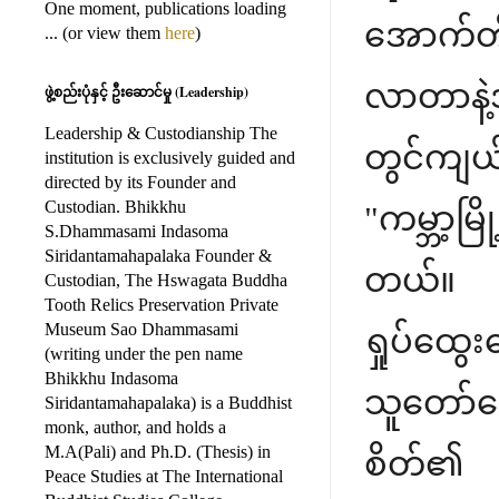
One moment, publications loading
အောက်တိ
... (or view them
here
)
လာတာနဲ့
ဖွဲ့စည်းပုံနှင့် ဦးဆောင်မှု (Leadership)
Leadership & Custodianship The
တွင်ကျယ
institution is exclusively guided and
directed by its Founder and
Custodian. Bhikkhu
"ကမ္ဘာ့မြ
S.Dhammasami Indasoma
Siridantamahapalaka Founder &
တယ်။ 
Custodian, The Hswagata Buddha
Tooth Relics Preservation Private
Museum Sao Dhammasami
ရှုပ်ထွ
(writing under the pen name
Bhikkhu Indasoma
သူတော်ကေ
Siridantamahapalaka) is a Buddhist
monk, author, and holds a
M.A(Pali) and Ph.D. (Thesis) in
စိတ်၏ တ
Peace Studies at The International