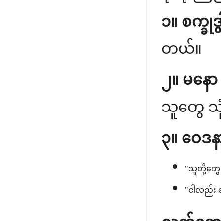
၁။ စက္ခုဒ
တယ်။
၂။ မနော 
သူတွေ သု
၃။ ဝေဒနာ
"သူတို့တွ
"ငါလည်း 