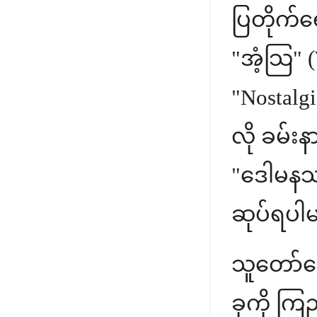
ပြတိုက်
"အံ့သြ" 
"Nostalgi
လို ခမ်း
"ဒေါမနဿ
ဆုပ်ရပါ
သူတော်ကေ
ခုကို ကြည