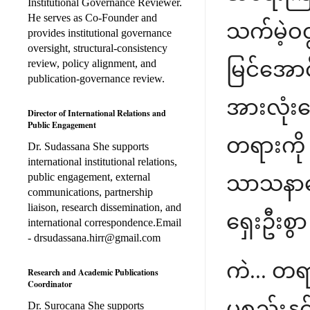
Institutional Governance Reviewer.
He serves as Co-Founder and
သက်မဲ့ဝ
provides institutional governance
oversight, structural-consistency
review, policy alignment, and
မြင်အောင
publication-governance review.
အားလုံးသ
Director of International Relations and
Public Engagement
တရားကို တ
Dr. Sudassana She supports
international institutional relations,
public engagement, external
သာသနာတေ
communications, partnership
liaison, research dissemination, and
ရှေးဦးစွ
international correspondence.Email
- drsudassana.hirr@gmail.com
ကဲ... တ
Research and Academic Publications
Coordinator
ပစ္စည်းနှ
Dr. Surocana She supports