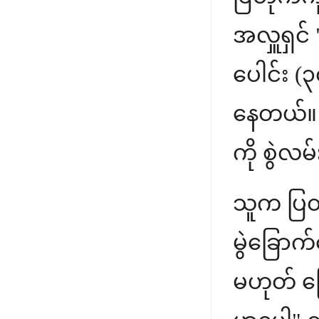
အလှူရှင်
ပေါင်း (
နေတယ်။ 
ကို စွဲလမ
သူက ပြတိ
မွဲခြောက
မဟုတ် ကြ