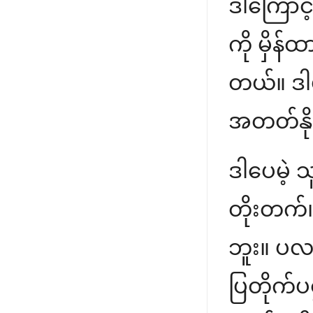
ဒါကြောင့
ကို မှိန
တယ်။ ဒါဟ
အတတ်နို
ဒါပေမဲ့ 
တိုးတက်၊ 
ဘူး။ ပလ
ပြတိုက်ပ