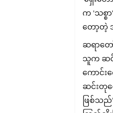
က 'သစ္စာ'
တော့တဲ့
ဆရာတော်
သူက ဆင်
ကောင်းကေ
ဆင်းတုတ
ဖြစ်သည်" 