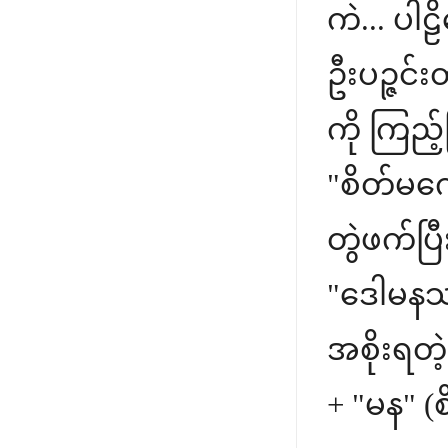
ကဲ... ပါဠိ
ဦးပဉ္ဇင်
ကို ကြည့်
"စိတ်မကော
တွဲဖက်ပ
"ဒေါမနဿိန
အစိုးရတ
+ "မန" (