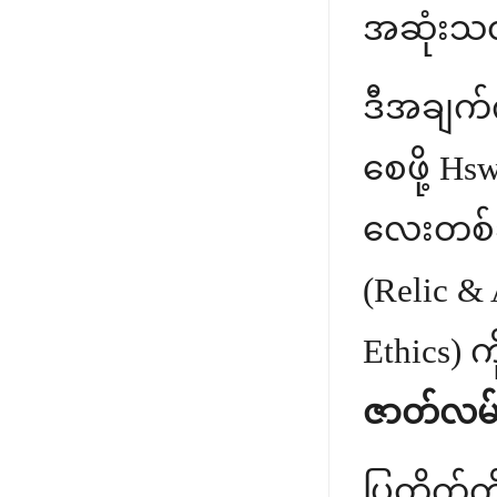
အဆုံးသတ
ဒီအချက်
စေဖို့ Hs
လေးတစ်ခ
(Relic & 
Ethics) က
ဇာတ်လမ
ပြတိုက်က