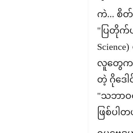
ကဲ... စိ
"ပြတိုက်ပ
Science)
လူတွေက 
တဲ့ ဂိုဒ
"သဘာဝတရာ
ဖြစ်ပါတ