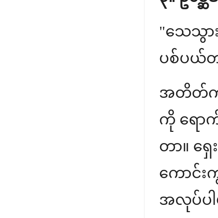
"သေသွားရ
ပစ်ပယ်တာ 
အတိတ်က လ
ကို ရောက်
တာ။ ရှေးလ
ကောင်းကွ
အလုပ်ပါ