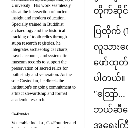
University . His work seamlessly
တိုက်ဆို
sits at the intersection of ancient
insight and modern education.
Specially trained in Buddhist
ပြတိုက်
archaeology and the historical
tracking of tooth relics through
stūpa research registries, he
လူသားတွေ
integrates archaeological charts,
travel accounts, and systematic
ဖော်ထုတ်
museum records to support the
preservation of sacred relics for
both study and veneration. As the
ပါတယ်။ ဒီ
sole Custodian, he directs the
institution's ongoing commitment to
"သြော်...
artifact stewardship and formal
academic research.
ဘယ်ဆီရော
Co-Founder
Venerable Indaka , Co-Founder and
အရေးကြီး