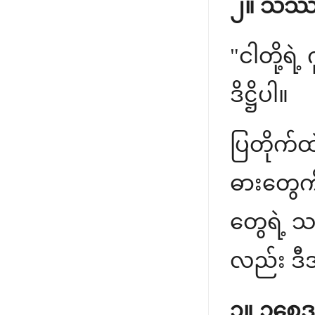
၂။ သဿတဒိ
"ငါတို့
ဒိဋ္ဌိပါ။
ပြတိုက်ထ
ဓားတွေက
တွေရဲ့ သ
လည်း ဒီအတ
၃။ ဥစ္ဆေဒ