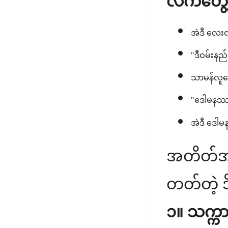
လက်တွေ့ ရ
အဲဒီ လေးလ
"ဒီဝမ်းနည်
သာမန်လူတွ
"ဒေါမနဿ ဖ
အဲဒီ ဒေါ
အတိတ်အက
တတ်တဲ့ ဒိ
၁။ သက္ကာယ