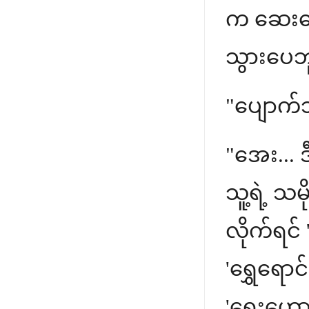
က ဆေးရော
သွားပေဘ
"ပျောက်သ
"အေး...
သူ့ရဲ့ သ
လိုက်ရင်
'ရွှေရောင
'ရှေးဟော