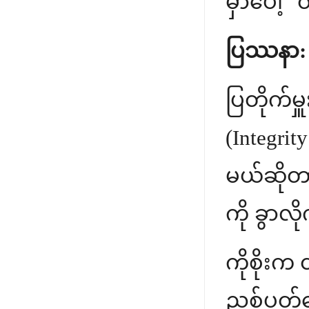
မှာပေါ့" တ
ပြဿနာ:
ပြတိုက်မှ
(Integri
မယ်ဆိုတာ
ကို ခွာလိ
ကိုစိုးက
ညစ်ပတ်အေ