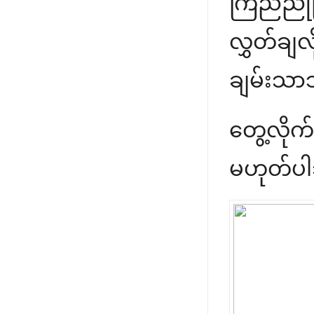
ကြည်ညိုက
လွှတ်ချလိ
ချမ်းသာ
တွေ့လိုက
မဟုတ်ပါဘူ