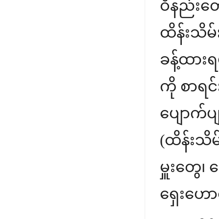
ဝိနည်းတေ
ထိန်းသိမ်
ခန့်ထားရမ
ကို စာရင
ပျောက်ပျ
(ထိန်းသိမ
မှူးတွေ၊
ရှေးဟော