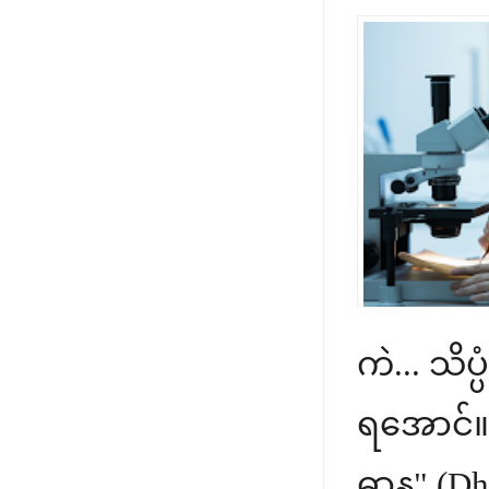
ကဲ... သိ
ရအောင်။ 
ဓာန" (Dha