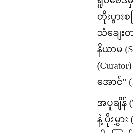
ရူပဗေဒမှာ
တိုးပွား
သံချေးတက
နိယာမ (S
(Curator
အောင်" (
အပူချိန် 
နဲ့ ပိုးမ