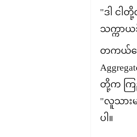
"ဒါ ငါတို
သက္ကာယဒိဋ
တကယ်တော
Aggregate
တို့က ကြည
"လူသားမျ
ပါ။