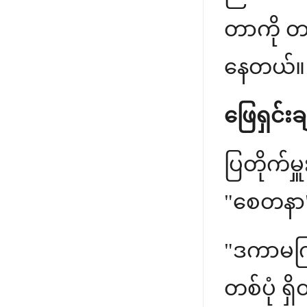
တာကို တ
နေတယ်။
ဖြေရှင်းခ
ပြတိုက်
"စေတနာ"
"ဒကာမကြီ
တစ်ပုံ ရှ