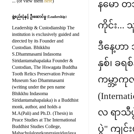
... (or view them
here
)
နမော တ
ဖွဲ့စည်းပုံနှင့် ဦးဆောင်မှု (Leadership)
ကိုင်း...
Leadership & Custodianship The
institution is exclusively guided and
directed by its Founder and
ဒီနေ့ဟာ
Custodian. Bhikkhu
S.Dhammasami Indasoma
နှစ်၊ ခရ
Siridantamahapalaka Founder &
Custodian, The Hswagata Buddha
Tooth Relics Preservation Private
ကမ္ဘာ့ကု
Museum Sao Dhammasami
(writing under the pen name
(Internat
Bhikkhu Indasoma
Siridantamahapalaka) is a Buddhist
monk, author, and holds a
လ ရာသီပ
M.A(Pali) and Ph.D. (Thesis) in
Peace Studies at The International
ပွဲ" ကျင
Buddhist Studies College,
Mahachulalongkongrajavidaylaya