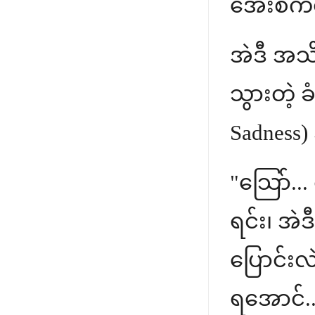
အေးစက်
အဲဒီ အသိ
သွားတဲ့ 
Sadness)
"သြော်...
ရင်း၊ အဲဒ
ပြောင်းလဲ
ရအောင်..