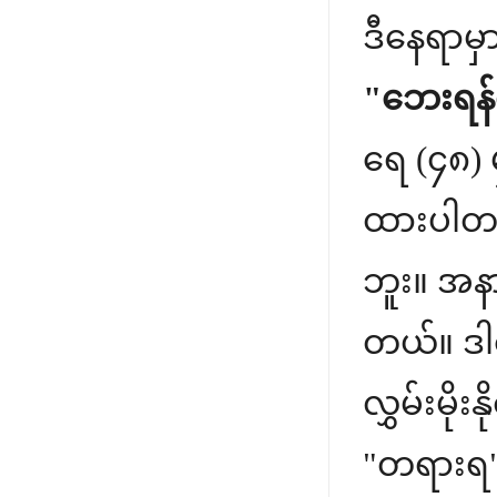
ဒီနေရာမ
"ဘေးရန်
ရေ (၄၈) မ
ထားပါတယ
ဘူး။ အနာ
တယ်။ ဒါက
လွှမ်းမိ
"တရားရ"