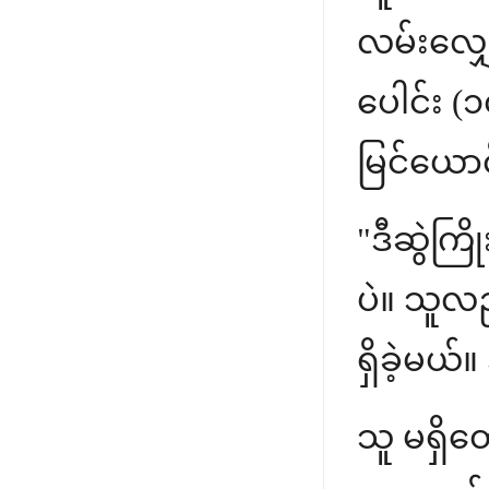
လမ်းလျှေ
ပေါင်း (
မြင်ယောင
"ဒီဆွဲကြိ
ပဲ။ သူလ
ရှိခဲ့မယ်
သူ မရှိတ