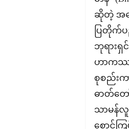
ဆိုတဲ့ အ
ပြတိုက်ပ
ဘုရားရှင်
ဟာကဿပ က
စုစည်းကာ
ဓာတ်တော
သာမန်လူတ
စောင့်ကြ