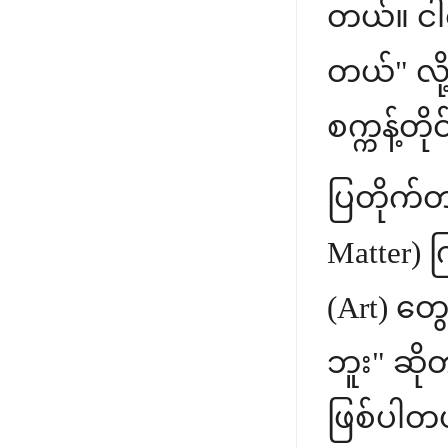
တယ်။ ငါတိ
တယ်" လို
စက္ကန့်တိ
ပြတိုက်တ
Matter) 
(Art) တ
ဘူး" ဆို
ဖြစ်ပါတ