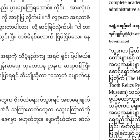
complete acade
ပွားများကြရအောင်။ ကိုင်း... အားလုံးပဲ
administrative 
) ကို အာရုံပြုလိုက်ပါ။ "ဒီ လျှာဟာ အရသာခံ
အဖွဲ့အစည်း၏ တရားဝင
ွားတာပါလား" လို့ ဆင်ခြင်လိုက်ပါ။ "ငါ စား
အုပ်ချုပ်မှုပုံစံ(Ins
ွင်းပြီး တစ်မိနစ်လောက် ငြိမ်ငြိမ်လေး နေ
Governance)
"သွာဂတ မြတ်စ
းအရာကို သိပ္ပံနည်းကျ အရင် ရှင်းပြပါမယ်။
တော်များနှင့
အမွေအနှစ်များ
်ရဲ့ ကျန်းမာရေး သုတေသန ဌာနက ဆရာဝန်ကြီး
စောင့်ရှောက်ရေး
ရ ပြောရရင် ဆီးချိုဆိုတာ "သော့တံ ပျောက်နေ
ပြတိုက် (The 
Tooth Relics Pr
Museum) သည
စွယ်တော်/သွားတ
စာတွေက ဗိုက်ထဲရောက်သွားရင် အစာချေဖျက်
သမိုင်းဝင် ရှေ
ယ်။ အဲဒီ သကြားဓာတ်တွေက သွေးကြောထဲကို
အမွေအနှစ်မျာ
ရမှာ မဟုတ်ဘူး။ ခန္ဓာကိုယ်ထဲက ဆဲလ်
ရေရှည်ထိန်းသိ
ခြင်း၊ မော်ကွန
ပြုစုခြင်းနှင့်