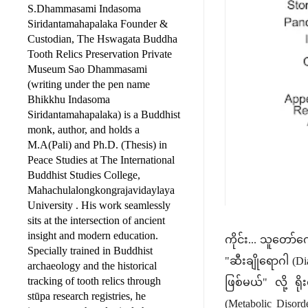
S.Dhammasami Indasoma
Siridantamahapalaka Founder &
Custodian, The Hswagata Buddha
Tooth Relics Preservation Private
Museum Sao Dhammasami
(writing under the pen name
Bhikkhu Indasoma
Siridantamahapalaka) is a Buddhist
monk, author, and holds a
M.A(Pali) and Ph.D. (Thesis) in
Peace Studies at The International
Buddhist Studies College,
Mahachulalongkongrajavidaylaya
University . His work seamlessly
sits at the intersection of ancient
insight and modern education.
ကိုင်း... သူတော
Specially trained in Buddhist
"ဆီးချိုရောဂါ (
archaeology and the historical
tracking of tooth relics through
ဖြစ်မယ်" လို့ ရ
stūpa research registries, he
(Metabolic Disor