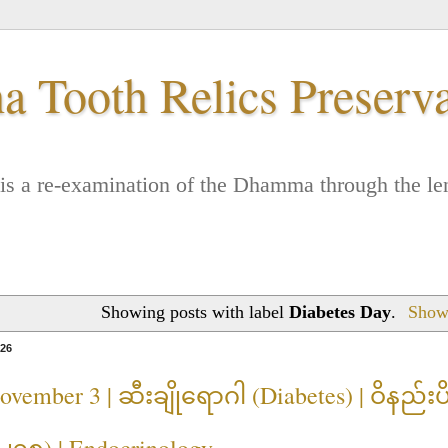
 Tooth Relics Preserv
. It is a re-examination of the Dhamma through the
Showing posts with label
Diabetes Day
.
Show 
026
November 3 | ဆီးချိုရောဂါ (Diabetes) | ဝိန
-၂၁၈) | Endocrinology