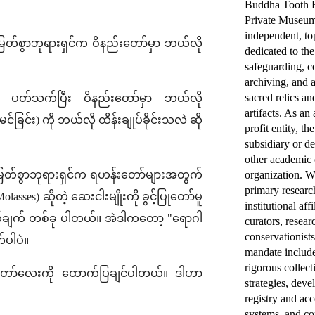
Buddha Tooth R
Private Museum
independent, top
ြတ်စွာဘုရားရှင်က ဝိနည်းတော်မှာ ဘယ်လို
dedicated to th
safeguarding, 
archiving, and 
sacred relics an
ဲ့ ပတ်သက်ပြီး ဝိနည်းတော်မှာ ဘယ်လို
artifacts. As a
င်း) ကို ဘယ်လို ထိန်းချုပ်ခိုင်းသလဲ ဆို
profit entity, t
subsidiary or d
other academic
 မြတ်စွာဘုရားရှင်က ရဟန်းတော်များအတွက်
organization. W
primary research
lasses) ဆိုတဲ့ ဆေးငါးမျိုးကို ခွင့်ပြုတော်မူ
institutional affi
့်သတ်ချက် တစ်ခု ပါတယ်။ အဲဒါကတော့ "ရောဂါ
curators, resear
conservationist
်ပါပဲ။
mandate includ
rigorous colle
ပါဠိတော်လေးကို ထောက်ပြချင်ပါတယ်။ ဒါဟာ
strategies, deve
registry and ac
systems, and c