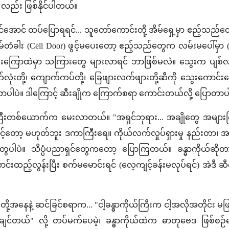
e) လည်း ဖြစ်နိုင်ပါတယ်။
မြင်အောင် ထပ်ပြောရရင်... သူတော်ကောင်းတို့ အိမ်ရှေ့မှာ ဧည့်သ
်တံခါး (Cell Door) ဖွင့်မပေးတော့ ဧည့်သည်တွေက လမ်းမပေါ်မှာ (သွ
ွေးကြောထဲမှာ သကြားတွေ များလာရင် ဘာဖြစ်မလဲ။ သွေးက ပျစ်လာမ
ုံးတို့၊ ကျောက်ကပ်တို့၊ ခြေဖျားလက်ဖျားတို့ဆီကို သွေးကောင်း
တာပါပဲ။ ဒါကြောင့် ဆီးချိုက ကြောက်စရာ ကောင်းတယ်လို့ ပြောတာပ
ြီးတစ်ယောက်က မေးလာတယ်။ "အရှင်ဘုရား... အချိုတွေ အများကြီ
်တော့ မဟုတ်ဘူး ဒကာကြီးရေ။ ကိုယ်လက်လှုပ်ရှားမှု နည်းတာ၊ အ
ပါပဲ။ သိပ္ပံပညာရှင်တွေကတော့ ပြောကြတယ်။ ခန္ဓာကိုယ်ဆိုတာ 
်းထည့်လွန်းပြီး စက်မမောင်းရင် (လေ့ကျင့်ခန်းမလုပ်ရင်) အဲဒီ ဆီ
င်းတို့အနေနဲ့ ဆင်ခြင်စရာက... "ငါ့ခန္ဓာကိုယ်ကြီးက ငါ့အလိုအတိုင်း
ျင်တယ်" လို့ တပ်မက်ပေမဲ့၊ ခန္ဓာကိုယ်ထဲက ဓာတုဗေဒ ဖြစ်စဉ်တ