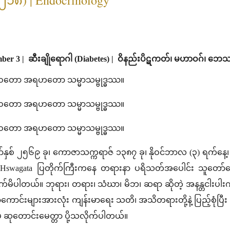
ber 3 | ဆီးချိုရောဂါ (Diabetes) | ဝိနည်းပိဋကတ်၊ မဟာဝဂ်၊ ဘေသဇ
ော အရဟတော သမ္မာသမ္ဗုဒ္ဓဿ။
ော အရဟတော သမ္မာသမ္ဗုဒ္ဓဿ။
ော အရဟတော သမ္မာသမ္ဗုဒ္ဓဿ။
နှစ် ၂၅၆၉ ခု၊ ကောဇာသက္ကရာဇ် ၁၃၈၇ ခု၊ နိုဝင်ဘာလ (၃) ရက်နေ့၊
့ရဲ့ Hswagata ပြတိုက်ကြီးကနေ တရားနာ ပရိသတ်အပေါင်း သူတော်ကောင
်မိပါတယ်။ ဘုရား၊ တရား၊ သံဃာ၊ မိဘ၊ ဆရာ ဆိုတဲ့ အနန္တငါးပါးကို 
ကောင်းများအားလုံး ကျန်းမာရေး သတိ၊ အသိတရားတို့နဲ့ ပြည့်စုံပြီး
 ဆုတောင်းမေတ္တာ ပို့သလိုက်ပါတယ်။