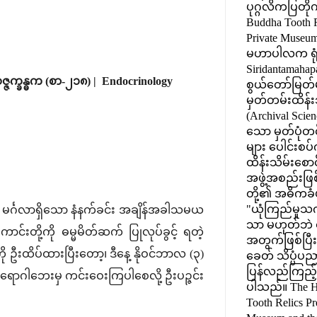
ပုဂ္ဂလိကပြတို
Buddha Tooth R
Private Museum) 
မဟာပါလက ရုံး
Siridantamahap
္ဇက္ခန္ဓက (စာ-၂၁၈) | Endocrinology
စွယ်တော်မြတ်မ
မှတ်တမ်းထိန်း
(Archival Scien
သော မှတ်ပုံတင်
များ ပေါင်းစ
ထိန်းသိမ်းစော
အဖွဲ့အစည်းဖြစ
တို့၏ အဓိကခံ
"ယုံကြည်မှ
 မင်္ဂလာရှိသော နံနက်ခင်း အချိန်အခါသမယ
သာ မဟုတ်ဘဲ စ
်းတို့ကို ဓမ္မမိတ်ဆက် ပြုလုပ်ခွင့် ရတဲ့
အတွက်ဖြစ်ပြီး၊
ဦးထိပ်ထားပြီးတော့၊ ဒီနေ့ နိုဝင်ဘာလ (၃)
ခေတ် သိပ္ပံပည
ပြန်လည်ကြည့်ရှ
 ရောဂါဘေးမှ ကင်းဝေးကြပါစေလို့ ဦးပဉ္ဇင်း
ပါသည်။ The H
Tooth Relics Pr