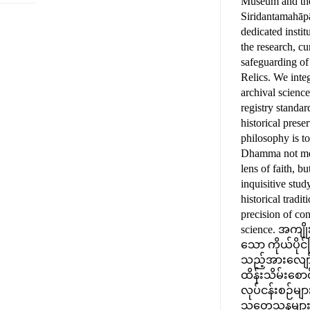
Museum and the
Siridantamahāp
dedicated instit
the research, cu
safeguarding o
Relics. We inte
archival scienc
registry standar
historical prese
philosophy is t
Dhamma not mer
lens of faith, b
inquisitive stu
historical tradit
precision of co
science. အကျ
သော ကိုယ်ပိုင်
သည့်အားလျော်
ထိန်းသိမ်းစောင့
လုပ်ငန်းစဉ်များ
သုတေသနများနှင