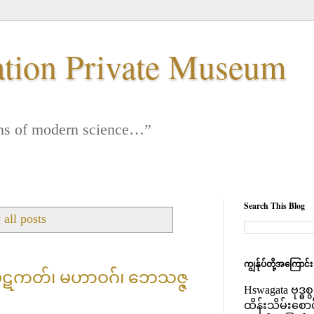
ation Private Museum
 lens of modern science…”
Search This Blog
all posts
ကျွန်ုပ်တို့အကြောင်
ည်းပိဋကတ်၊ မဟာဝဂ်၊ ဘေသဇ္ဇ
Hswagata ဗုဒ္ဓ
ထိန်းသိမ်းစော