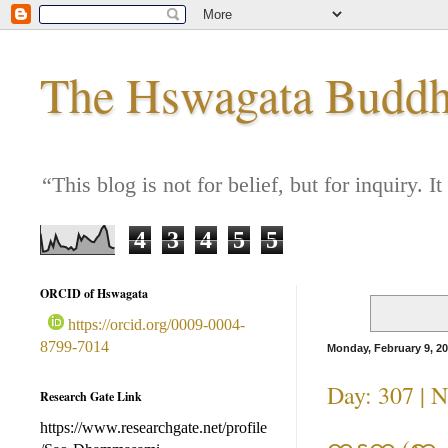
The Hswagata Buddha
“This blog is not for belief, but for inquiry
4
3
4
5
5
ORCID of Hswagata
https://orcid.org/0009-0004-
8799-7014
Monday, February 9, 2
Day: 307 | 
Research Gate Link
https://www.researchgate.net/profile
က္ခန္ဓက (စာ