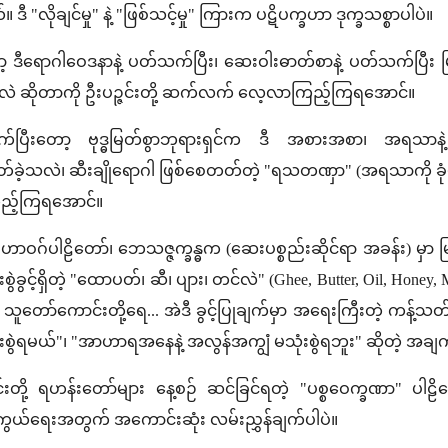
ဒီ "လိုချင်မှု" နဲ့ "ဖြစ်သင့်မှု" ကြားက ပဋိပက္ခဟာ ဒုက္ခသစ္စာပါပဲ။
ဒီရောဂါဝေဒနာနဲ့ ပတ်သက်ပြီး၊ ဆေးဝါးဓာတ်စာနဲ့ ပတ်သက်ပြီး မ
ဆိုတာကို ဦးပဉ္ဇင်းတို့ ဆက်လက် လေ့လာကြည့်ကြရအောင်။
လက်ပြီးတော့ ဗုဒ္ဓမြတ်စွာဘုရားရှင်က ဒီ အစားအစာ၊ အရသာန
ဲ့သလဲ၊ ဆီးချိုရောဂါ ဖြစ်စေတတ်တဲ့ "ရသတဏှာ" (အရသာကို ခုံမင်ခြ
ည့်ကြရအောင်။
ဟာဝဂ်ပါဠိတော်၊ ဘေသဇ္ဇက္ခန္ဓက (ဆေးပစ္စည်းဆိုင်ရာ အခန်း) မှာ
ဲခွင့်ရှိတဲ့ "ထောပတ်၊ ဆီ၊ ပျား၊ တင်လဲ" (Ghee, Butter, Oil, Honey, Mo
့ သူတော်ကောင်းတို့ရေ... အဲဒီ ခွင့်ပြုချက်မှာ အရေးကြီးတဲ့ ကန
ံးစွဲရမယ်"၊ "အာဟာရအနေနဲ့ အလွန်အကျွံ မသုံးစွဲရဘူး" ဆိုတဲ့ အချက
ဇင်းတို့ ရဟန်းတော်များ နေ့စဉ် ဆင်ခြင်ရတဲ့ "ပစ္စဝေက္ခဏာ" 
ကွယ်ရေးအတွက် အကောင်းဆုံး လမ်းညွှန်ချက်ပါပဲ။