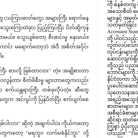
ကို စနစ်တကျ စီမ
အသေးစိတ် မော
ည်တွေ (သကြားဓာတ်တွေ) အများကြီး ရောက်နေ
များနှင့် အမှတ
သတ်မှတ်ခြင်း (
ေးကြောထဲမှာ) ပြည့်ကြပ်ပြီး ပိတ်ဆို့ကုန်
Accession Num
ယ်။ သွေးပျစ်တော့ စီးဆင်းမှု နှေးမယ်။
တို့ ပါဝင်သည့်
လွတ်လပ်သေ
ကောင်း မရောက်တော့ဘဲ အဲဒီ အစိတ်အပိုင်း
လုပ်ငန်းများက
ါ။
ဆောင်လျက်ရှိပ
တို့သည် ပညာရပ
း စားလို့ ဖြစ်တာလား" တဲ့။ အချိုစားတာ
ဘောင်များကို
နိုင်ငံတကာ သိပ္
ဝလွန်တာ၊ စိတ်ဖိစီးမှု များတာတွေကလည်း
ပူးပေါင်းဆောင
စက်ယန္တရားကြီး တစ်ခုလိုပဲတဲ့။ ဆီတွေ
သုတေသနအသိုက
တွေက အင်ဂျင်ကို ပြန်ပိတ်ပြီး စက်ပျက်စေ
အရည်အသွေးမ
စာတမ်းများ၊
အစီရင်ခံစာမျာ
ဆိုင်ရာ ထုတ်ဝ
 မဖြစ်ပါလား" ဆိုတဲ့ အချက်ပါပဲ။ ကိုယ်ကတော့
ကြွစွာ ပံ့ပိုးက
ွေကတော့ "မရဘူး၊ လက်မခံနိုင်ဘူး" လို့
ပါသည်။" "The