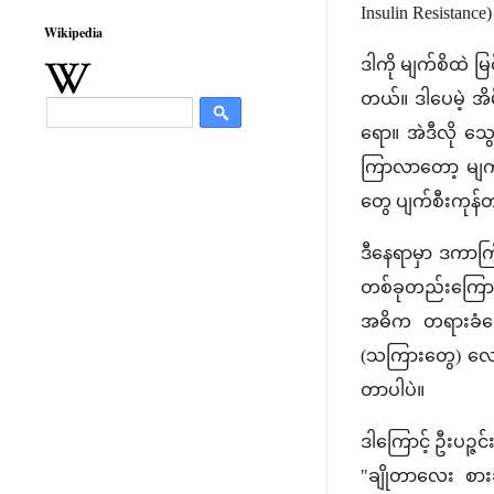
Insulin Resistanc
Wikipedia
ဒါကို မျက်စိထဲ 
တယ်။ ဒါပေမဲ့ အိမ
ရော။ အဲဒီလို သ
ကြာလာတော့ မျက်လ
တွေ ပျက်စီးကုန်
ဒီနေရာမှာ ဒကာက
တစ်ခုတည်းကြောင့
အဓိက တရားခံတွေ
(သကြားတွေ) လောင
တာပါပဲ။
ဒါကြောင့် ဦးပဉ္ဇ
"ချိုတာလေး စားခ