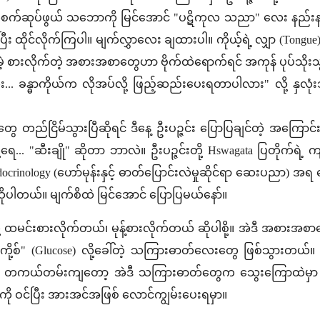
်စက်ဆုပ်ဖွယ် သဘောကို မြင်အောင် "ပဋိကုလ သညာ" လေး နည်းနည်း 
ီး ထိုင်လိုက်ကြပါ။ မျက်လွှာလေး ချထားပါ။ ကိုယ့်ရဲ့ လျှာ (Tongue
ါပေမဲ့ စားလိုက်တဲ့ အစားအစာတွေဟာ ဗိုက်ထဲရောက်ရင် အကုန် ပုပ်သိုးသ
.. ခန္ဓာကိုယ်က လိုအပ်လို့ ဖြည့်ဆည်းပေးရတာပါလား" လို့ နှလုံးသ
ေ တည်ငြိမ်သွားပြီဆိုရင် ဒီနေ့ ဦးပဉ္ဇင်း ပြောပြချင်တဲ့ အကြောင်
့ရေ... "ဆီးချို" ဆိုတာ ဘာလဲ။ ဦးပဉ္ဇင်းတို့ Hswagata ပြတိုက
ndocrinology (ဟော်မုန်းနှင့် ဓာတ်ပြောင်းလဲမှုဆိုင်ရာ ဆေးပညာ) အ
ဆိုပါတယ်။ မျက်စိထဲ မြင်အောင် ပြောပြမယ်နော်။
့ ထမင်းစားလိုက်တယ်၊ မုန့်စားလိုက်တယ် ဆိုပါစို့။ အဲဒီ အစားအ
းကို့စ်" (Glucose) လို့ခေါ်တဲ့ သကြားဓာတ်လေးတွေ ဖြစ်သွားတ
 တကယ်တမ်းကျတော့ အဲဒီ သကြားဓာတ်တွေက သွေးကြောထဲမှာ နေ
ကို ဝင်ပြီး အားအင်အဖြစ် လောင်ကျွမ်းပေးရမှာ။