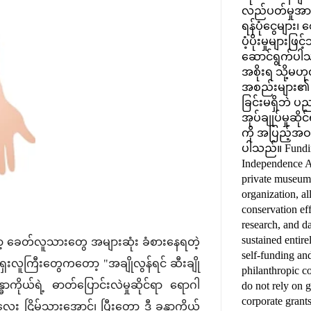
လည်ပတ်မှုအားလု
ရန်ပုံငွေများ
ပံ့ပိုးမှုများဖ
ဆောင်ရွက်ပါ
အစိုးရ သို့မဟု
အစည်းများ၏ ရန်ပ
ခြင်းမရှိဘဲ ပညာ
အုပ်ချုပ်မှုဆို
ကို အပြည့်အဝ 
ပါသည်။ Funding
Independence A
private museum
organization, al
conservation eff
research, and da
sustained entire
ော့ ခေတ်လူသားတွေ အများဆုံး ခံစားနေရတဲ့
self-funding an
ေးလူကြီးတွေကတော့ "အချိုလွန်ရင် ဆီးချို
philanthropic c
ိုယ်ရဲ့ ဓာတ်ပြောင်းလဲမှုဆိုင်ရာ ရောဂါ
do not rely on 
corporate grant
း ငြိမ်သွားအောင်၊ ပြီးတော့ ဒီ ခန္ဓာကိုယ်