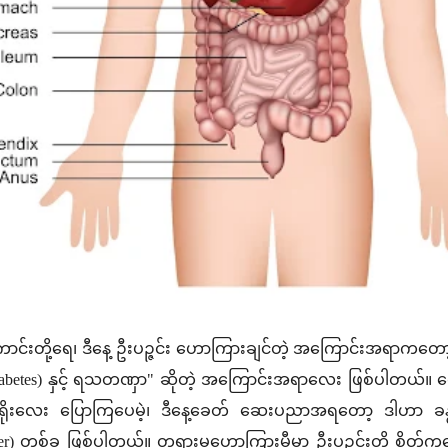
်ကောင်းတို့ရေ၊ ဒီနေ့ ဦးပဉ္ဇင်း ဟောကြားချင်တဲ့ အကြောင်းအရာကတ
Diabetes) နှင့် ရသတဏှာ" ဆိုတဲ့ အကြောင်းအရာလေး ဖြစ်ပါတယ်။ ရှ
ိုးရိုးလေး ပြောကြပေမဲ့၊ ဒီနေ့ခေတ် ဆေးပညာအရတော့ ဒါဟာ ခန္ဓာက
der) တစ်ခု ဖြစ်ပါတယ်။ တရားမဟောကြားမီမှာ ဦးပဉ္ဇင်းတို့ စိတ်ကလေ