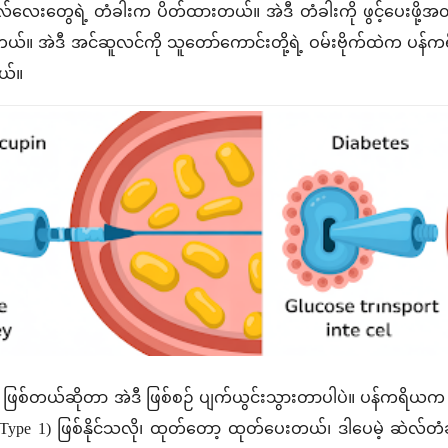
ဆဲလ်လေးတွေရဲ့ တံခါးက ပိတ်ထားတယ်။ အဲဒီ တံခါးကို ဖွင့်ပေးဖို့အတွ
်။ အဲဒီ အင်ဆူလင်ကို သူတော်ကောင်းတို့ရဲ့ ဝမ်းဗိုက်ထဲက ပန်ကရိယ
ယ်။
ါ ဖြစ်တယ်ဆိုတာ အဲဒီ ဖြစ်စဉ် ပျက်ယွင်းသွားတာပါပဲ။ ပန်ကရိယ
(Type 1) ဖြစ်နိုင်သလို၊ ထုတ်တော့ ထုတ်ပေးတယ်၊ ဒါပေမဲ့ ဆဲလ်တ