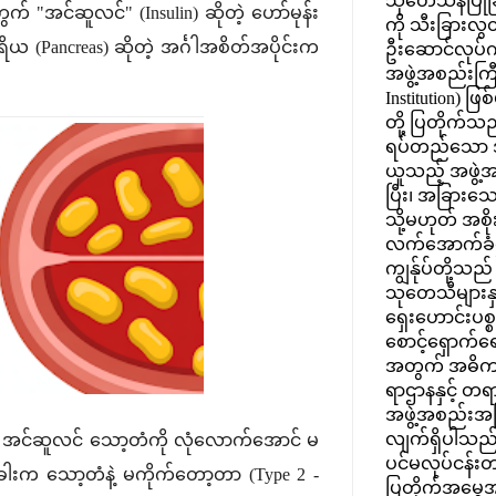
သုတေသနပြုခြင
က် "အင်ဆူလင်" (Insulin) ဆိုတဲ့ ဟော်မုန်း
ကို သီးခြားလွ
 (Pancreas) ဆိုတဲ့ အင်္ဂါအစိတ်အပိုင်းက
ဦးဆောင်လုပ်က
အဖွဲ့အစည်းကြီး
Institution) ဖြ
တို့ ပြတိုက်သည်
ရပ်တည်သော 
ယူသည့် အဖွဲ့
ပြီး၊ အခြားသ
သို့မဟုတ် အစ
လက်အောက်ခံဌ
ကျွန်ုပ်တို့သည်
သုတေသီများနှင
ရှေးဟောင်းပစ္စ
စောင့်ရှောက်ရ
အတွက် အဓိက
ရာဌာနနှင့် 
အဖွဲ့အစည်းအ
လျက်ရှိပါသည်။ 
က အင်ဆူလင် သော့တံကို လုံလောက်အောင် မ
ပင်မလုပ်ငန်းတ
ံခါးက သော့တံနဲ့ မကိုက်တော့တာ (Type 2 -
ပြတိုက်အမွေအန