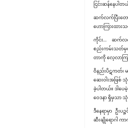
ငြင်းဆန်နေပါတယ်။ 
ဆက်လက်ပြီးတော့ 
ဟောကြားထားသလဲ 
ကိုင်း... ဆက်
စည်းကမ်းသတ်မှတ်ခ
တာကို လေ့လာကြ
ဝိနည်းပိဋကတ်၊ မ
ဆေးဝါးအဖြစ် သုံးစွ
ခဲ့ပါတယ်။ ဒါပေမဲ
ဝေဒနာ ရှိမှသာ သု
ဒီနေရာမှာ ဦးပဉ္
ဆီးချိုရောဂါ ကာ