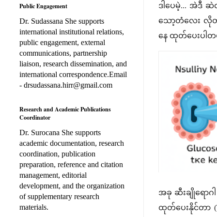
ဒါပေမဲ့... အဲဒီ 
Public Engagement
သော့တံလေး လိုတယ
Dr. Sudassana She supports
international institutional relations,
နေ ထုတ်ပေးပါတ
public engagement, external
communications, partnership
liaison, research dissemination, and
international correspondence.Email
- drsudassana.hirr@gmail.com
Research and Academic Publications
Coordinator
Dr. Surocana She supports
academic documentation, research
coordination, publication
preparation, reference and citation
management, editorial
development, and the organization
အခု ဆီးချိုရောဂ
of supplementary research
materials.
ထုတ်ပေးနိုင်တာ 