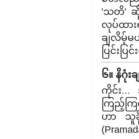
'သတိ' ဆိ
လုပ်ထား
ချလိမ့်မ
ပြင်းပြ
၆။ နိဂုံး
ကိုင်း..
ကြည့်ကြစိ
ဟာ သူခို
(Pramada