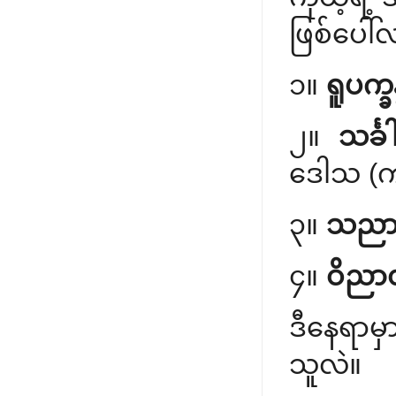
ဖြစ်ပေါ်
၁။
ရူပက္ခန
၂။
သင်္ခ
ဒေါသ (ကာ
၃။
သညာက္
၄။
ဝိညာဏ
ဒီနေရာမ
သူလဲ။