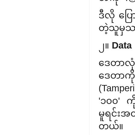
ဒီလို ပြေ
တဲ့သူမှသာ
၂။
Data 
ဒေတာလုံ
ဒေတာကို 
(Tamper
'၁၀၀' ကိ
မူရင်းအတ
တယ်။