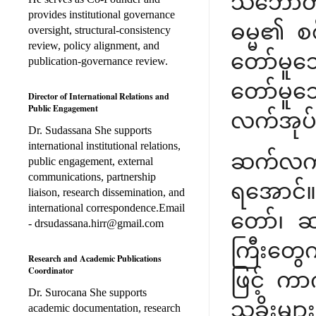
သဘောတရာ
provides institutional governance
ဓမ္မ၏ စစ
oversight, structural-consistency
review, policy alignment, and
တော်မူသေ
publication-governance review.
တော်မူသ
Director of International Relations and
Public Engagement
လက်အုပ်မ
Dr. Sudassana She supports
international institutional relations,
ဆက်လက်ပ
public engagement, external
communications, partnership
ရအောင်။ 
liaison, research dissemination, and
international correspondence.Email
တော်၊ ဆ
- drsudassana.hirr@gmail.com
ကြီးတွေက
Research and Academic Publications
Coordinator
ဖြင့် ကာ
Dr. Surocana She supports
သူခိုးမျ
academic documentation, research