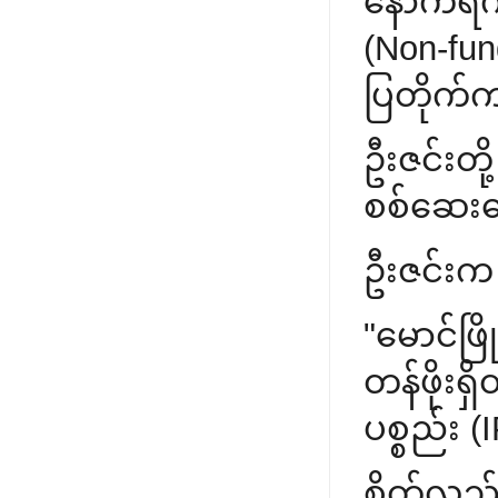
နောက်ရက်
(Non-fu
ပြတိုက်က 
ဦးဇင်းတိ
စစ်ဆေးတေ
ဦးဇင်းက 
"မောင်ဖ
တန်ဖိုးရ
ပစ္စည်း 
စိတ်လည်း