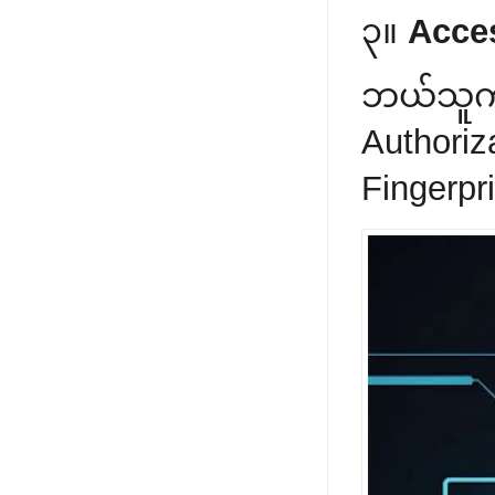
၃။
Acces
ဘယ်သူက
Authori
Fingerp