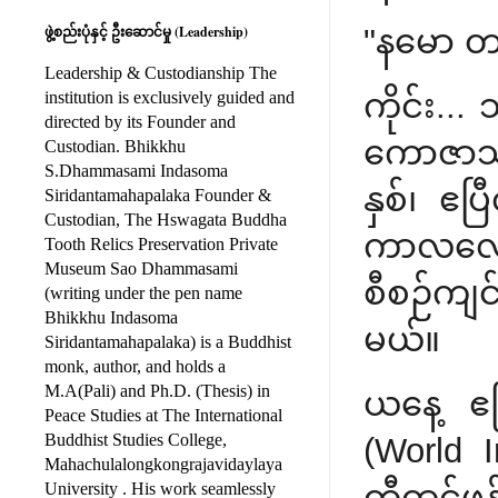
"နမော 
ဖွဲ့စည်းပုံနှင့် ဦးဆောင်မှု (Leadership)
Leadership & Custodianship The
ကိုင်း..
institution is exclusively guided and
directed by its Founder and
ကောဇာသက္
Custodian. Bhikkhu
S.Dhammasami Indasoma
နှစ်၊ ဧပ
Siridantamahapalaka Founder &
Custodian, The Hswagata Buddha
ကာလလေးမ
Tooth Relics Preservation Private
Museum Sao Dhammasami
စီစဉ်ကျင
(writing under the pen name
Bhikkhu Indasoma
မယ်။
Siridantamahapalaka) is a Buddhist
monk, author, and holds a
M.A(Pali) and Ph.D. (Thesis) in
ယနေ့ ဧ
Peace Studies at The International
Buddhist Studies College,
(World 
Mahachulalongkongrajavidaylaya
တီထွင်ဖန
University . His work seamlessly