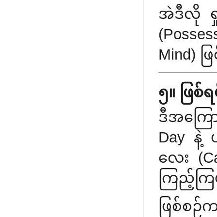
အဲဒီလို 
(Posses
Mind) ဖြ
၅။ ဖြစ်ရ
ဒီအကြောင
Day နဲ့ 
လေး (Ca
ကြည့်ကြ
ဖြစ်စဉ်က