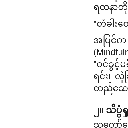
ရတနာတိုက
"တံခါးတွ
အပြင်က
(Mindful
"ဝင်ခွင့်
ရင်း၊ လု
တည်ဆောက
၂။ သိပ္ပ
သူတော်