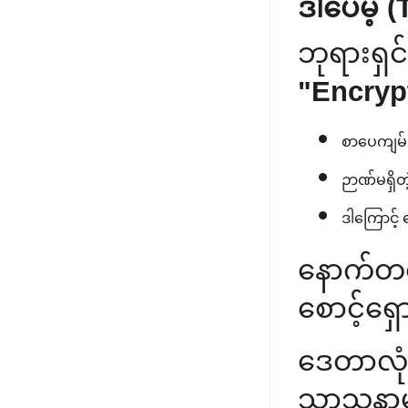
ဒါပေမဲ့ 
ဘုရားရှ
"Encryp
စာပေကျမ်း
ဉာဏ်မရှိတ
ဒါကြောင့် ဓ
နောက
စောင့်ရှေ
ဒေတာလုံခ
သာသနာမှ