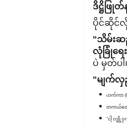
ဒိဋ္ဌိဖြု
ပိုင်ဆိုင်
"သိမ်းဆ
လုံခြုံ
ပဲ မှတ်ပါ
"မျက်လှည
ဟက်ကာ (Ha
တကယ်တော့ 
"ငါ့ လျှို