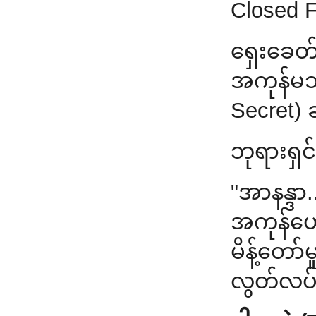
Closed F
ရှေးခေတ
အကုန်မသ
Secret) 
ဘုရားရှင
"အာနန္ဒ
အကုန်ဟော
မိန့်တော
လွတ်လပ်