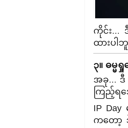
ကိုင်း...
ထားပါဘူး
၃။ ဓမ္မရှု
အခု... ဒ
ကြည့်ရအ
IP Day မ
ကတော့ သူ