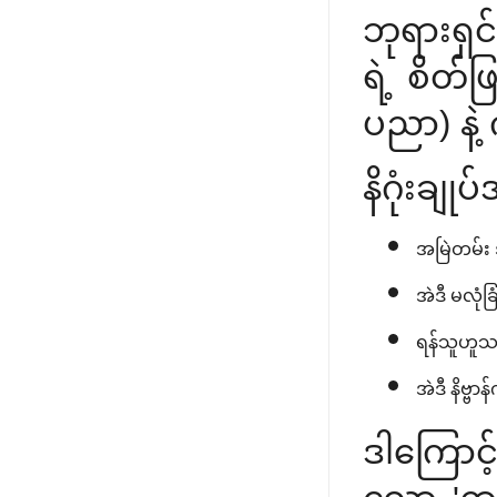
ဘုရားရှင်
ရဲ့ စိတ်
ပညာ) နဲ
နိဂုံးချ
အမြဲတမ်း အ
အဲဒီ မလုံခ
ရန်သူဟူသမျ
အဲဒီ နိဗ္ဗ
ဒါကြောင့