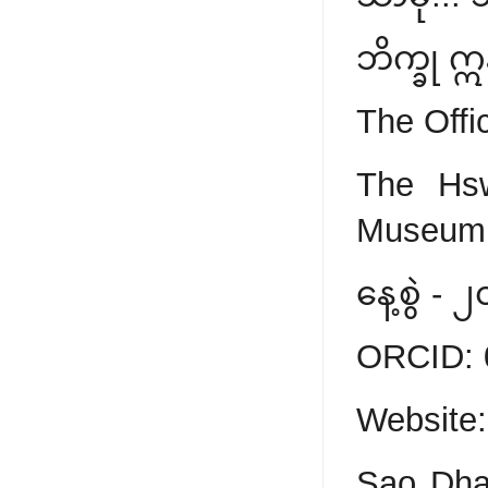
ဘိက္ခု 
The Offi
The Hsw
Museum
နေ့စွဲ - 
ORCID: 
Website:
Sao Dha