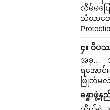
လိမ်မပြေ
သံဃာတေ
Protectio
၄။ ဝိပဿ
အခု... 
ရအောင်။ ဒ
ဖြုတ်မလ
ခန္ဓာဖွဲ
ကိုယ့်ရဲ့