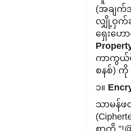
(အချက်အ
လျှို့ဝှ
ရှေးဟေ
Propert
ကာကွယ်
စနစ်) ကိ
၁။
Encry
သာမန်ဖတ်
(Ciphert
စာကို "!@