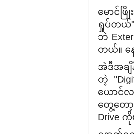
မောင်ဖြိ
ရှုပ်တယ်"
ဘဲ Exter
တယ်။ နေ
အဲဒီအချ
တဲ့ "Dig
ယောင်လည
တွေ့တော့
Drive ကို