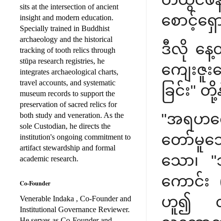
sits at the intersection of ancient
စောင့်ရှ
insight and modern education.
Specially trained in Buddhist
archaeology and the historical
ဒီလို နေ
tracking of tooth relics through
stūpa research registries, he
ကျေးဇူးတ
integrates archaeological charts,
travel accounts, and systematic
ခြင်း" တိ
museum records to support the
preservation of sacred relics for
"အရဟတော
both study and veneration. As the
sole Custodian, he directs the
တော်မူသ
institution's ongoing commitment to
artifact stewardship and formal
သော၊ "သ
academic research.
ကောင်း 
Co-Founder
ဟူ၍ လျှ
Venerable Indaka , Co-Founder and
Institutional Governance Reviewer.
He serves as Co-Founder and