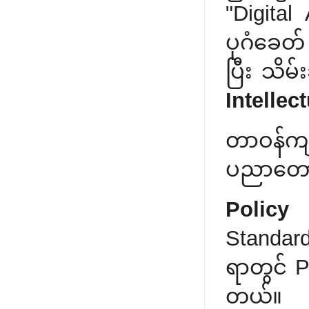
"Digital
ပုဂံခေတ်
ပြီး သိမ
Intellec
တာဝန်ကျ
ပညာတော့ 
Policy 
Standa
ရာတွင် P
တယ်။