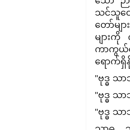
သော 'ဉာ
သင်သူတေ
တော်များ
များကို
ကာကွယ်စေ
ရောက်ရှိ
"ဗုဒ္ဓ သာ
"ဗုဒ္ဓ သာ
"ဗုဒ္ဓ သာ
သာဓု... 