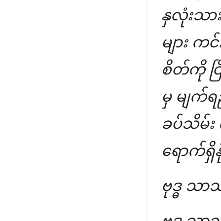
နှလုံးသ
များ ကင်
စိတ်ကို င
မှ မျက်ရ
ခပ်သိမ်း 
ရောက်ရှိ
ဗုဒ္ဓ သာသ