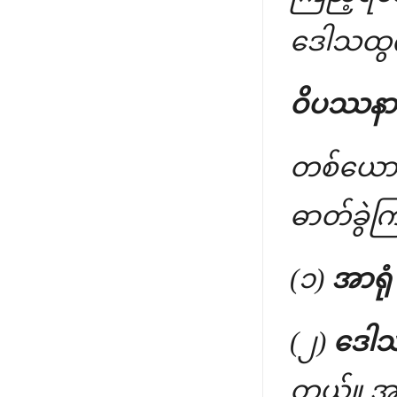
ဒေါသထွက်
ဝိပဿနာ ယ
တစ်ယောက
ဓာတ်ခွဲက
(၁)
အာရုံ
(၂)
ဒေါသ
တယ်။ အက်