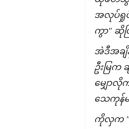
အလုပ်ရှုပ
ကွာ" ဆိုပ
အဲဒီအချိ
ဦးမြက ချ
မျှောလို
သေကုန်မယ
ကိုလှက "