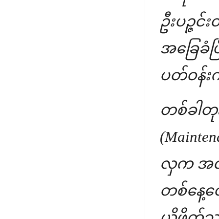
ဦးပဉ္ဇင်း
အခြေခံပြ
ပတ်ဝန်း
တစ်ခါတုန်
(Mainten
လှက အလု
တစ်နေ့တေ
ယိုဖိတ်