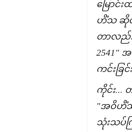
မြောင်း
ဟိံသ ဆို
တာလည်း 
2541" အန
ကင်းခြင်
ကိုင်း... 
"အဝိဟိံသ
သုံးသပ်