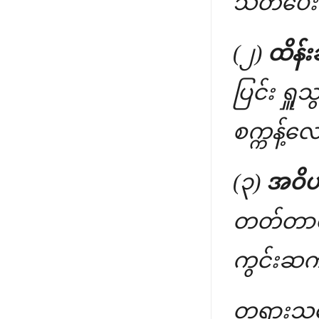
သတိပေး
(၂)
ထိန်း
ပြင်း ရှူ
စက္ကန့်လေ
(၃)
အဝိဟိ
တတ်တာပဲ။
ကွင်းဆက်
တရားသဘော