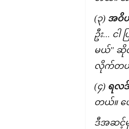
(၃)
အဝိဟိ
ဦး... ငါ
မယ်" ဆို
လိုက်တယ
(၄)
ရလဒ် 
တယ်။ ပေါ
ဒီအဆင့်