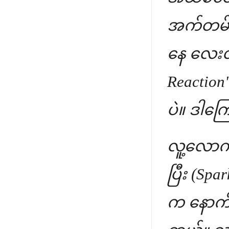
အက်တမ်တွ
နေ လေးလု
Reaction"
ပဲ။ ဒါကြေ
လူ့လောက
ပြီး (Sp
က နောက်တ