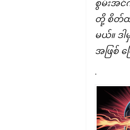
စွမ်းအင်က
တို့ စိတ
မယ်။ ဒါမှ
အဖြစ် ပြေ
.