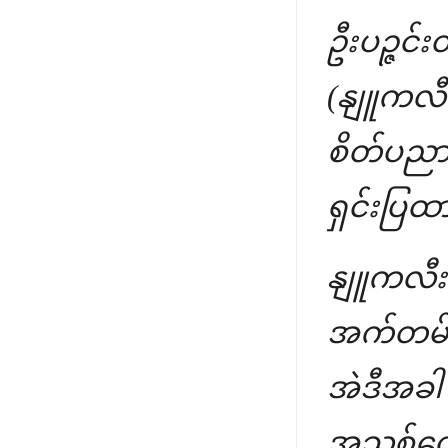
ဦးပဉ္ဇင်း
(နျူကလီး
စိတ်ပညာ)
ရှင်းပြထ
နျူကလီး
အက်တမ်တစ
အဲဒီအခါ 
အသစ်တွ