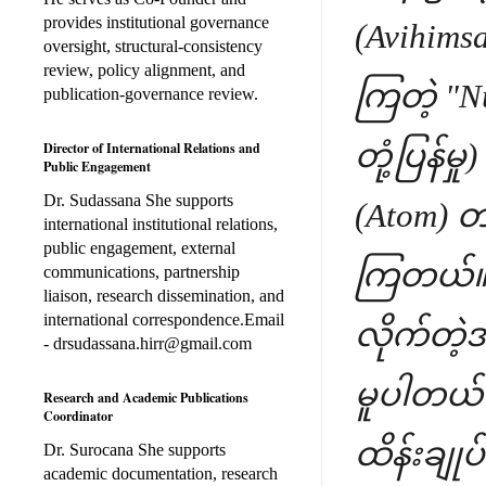
provides institutional governance
(Avihimsa
oversight, structural-consistency
review, policy alignment, and
ကြတဲ့ "N
publication-governance review.
တုံ့ပြန်
Director of International Relations and
Public Engagement
Dr. Sudassana She supports
(Atom) တစ
international institutional relations,
public engagement, external
ကြတယ်။ မ
communications, partnership
liaison, research dissemination, and
international correspondence.Email
လိုက်တဲ့အ
- drsudassana.hirr@gmail.com
မူပါတယ်။
Research and Academic Publications
Coordinator
ထိန်းချု
Dr. Surocana She supports
academic documentation, research