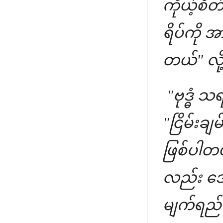
ကိုယ့်စိတ
ရိပ်ကို အ
တယ်" လို
"ဗုဒ္ဓံ သ
"ငြိမ်းချ
ဖြစ်ပါတယ
လည်း ဒေ
မျက်ရည်