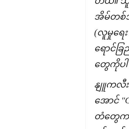
တယ်။ သူ
အိမ်တစ်အ
(လူမှုရ
ရောင်ခြည
တွေကိုပ
နျူကလီးယ
အောင် "C
တံတွေက ပ