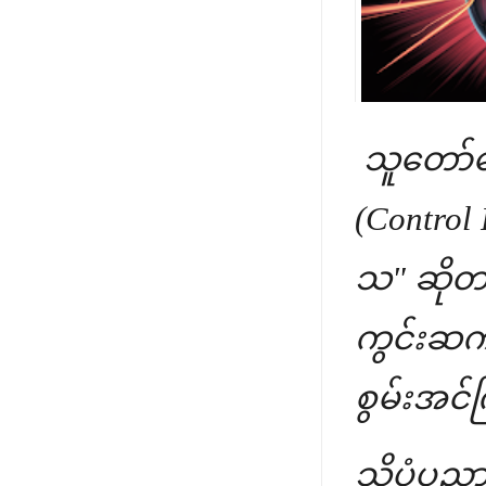
သူတော်ကော
(Control 
သ" ဆိုတ
ကွင်းဆက်
စွမ်းအင်
သိပ္ပံပည