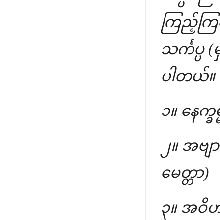
ကြည့်ကြစ
သင်္ကပ္ပ 
ပါတယ်။
၁။ နေက္ခ
၂။ အဗျာပ
မေတ္တာ)
၃။ အဝိဟိ