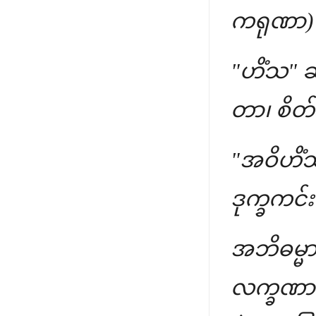
ကရုဏာ)
"ဟိံသ" ဆ
တာ၊ စိတ်
"အဝိဟိံသ
ဒုက္ခကင
အဘိဓမ္
လက္ခဏာ" 