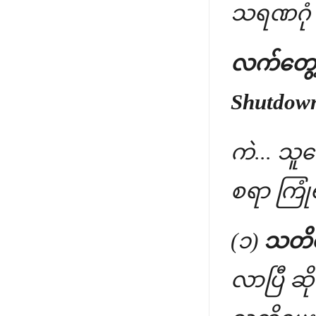
သရဏဂုံ 
လက်တွေ့ 
Shutdown
ကဲ... သူတ
စရာ ကြုံ
(၁)
သတိပ
လာပြီ ဆို