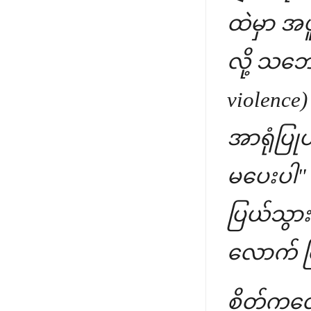
ထဲမှာ အပူ
လို့ သဘေ
violence
အာရုံပြု
မပေးပါ" 
ပြယ်သွား
လောက် ငြ
စိတ်ကလေး