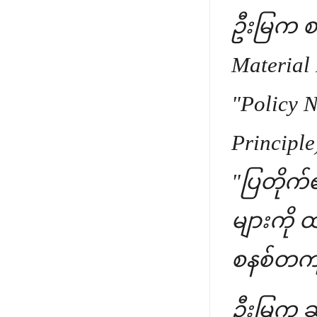
ဦးမြက စည
Material 
"Policy N
Principl
"ပြတိုက်
များကို 
စနစ်တကျ 
ဦးမြက ဆ