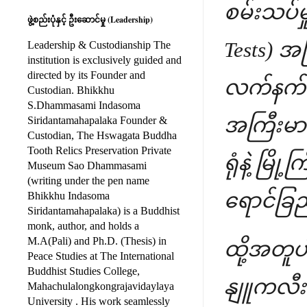
စမ်းသပ်မှ
ဖွဲ့စည်းပုံနှင့် ဦးဆောင်မှု (Leadership)
Tests) 
Leadership & Custodianship The
institution is exclusively guided and
directed by its Founder and
လက်နက်ဆ
Custodian. Bhikkhu
S.Dhammasami Indasoma
အကြီးမား
Siridantamahapalaka Founder &
Custodian, The Hswagata Buddha
Tooth Relics Preservation Private
ရုံနဲ့ မြ
Museum Sao Dhammasami
(writing under the pen name
ရောင်ခြည
Bhikkhu Indasoma
Siridantamahapalaka) is a Buddhist
monk, author, and holds a
M.A(Pali) and Ph.D. (Thesis) in
ထို့အတူပါ
Peace Studies at The International
Buddhist Studies College,
နျူကလီးယ
Mahachulalongkongrajavidaylaya
University . His work seamlessly