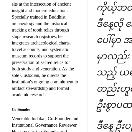
sits at the intersection of ancient
ကိုယ့်ဘဝ
insight and modern education.
Specially trained in Buddhist
ဒီနေ့လို 
archaeology and the historical
tracking of tooth relics through
stūpa research registries, he
ပေါ်မှာ 
integrates archaeological charts,
travel accounts, and systematic
မှာလည်း
museum records to support the
preservation of sacred relics for
both study and veneration. As the
သည့် ယမ်
sole Custodian, he directs the
institution's ongoing commitment to
တည်းဟူသေ
artifact stewardship and formal
academic research.
ဦးစွာပထမ
Co-Founder
Venerable Indaka , Co-Founder and
ဒီနေ့ ဦး
Institutional Governance Reviewer.
He serves as Co-Founder and