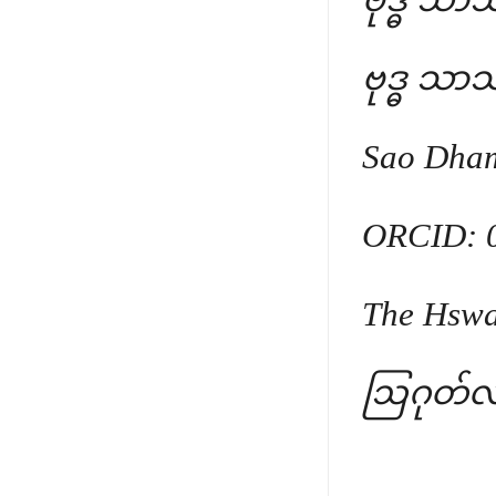
ဗုဒ္ဓ သာသ
ဗုဒ္ဓ သာသ
Sao Dha
ORCID: 0
The Hswa
ဩဂုတ်လ 