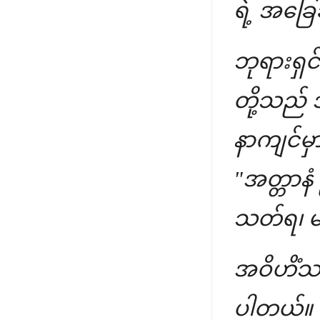
ရဲ့ အခြ
ဘုရားရှ
တို့သည်
နာကျင်မ
"အတ္တာနံ
သတ်ရ၊ မည
အဝိဟိံသ
ပါတယ်။ 