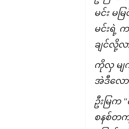
မင်း မမြ
မင်းရဲ့ 
ချင်လို့လ
ကိုလှ မျ
အဲဒီလော
ဦးမြက "ကဲ.
စနစ်တကျ