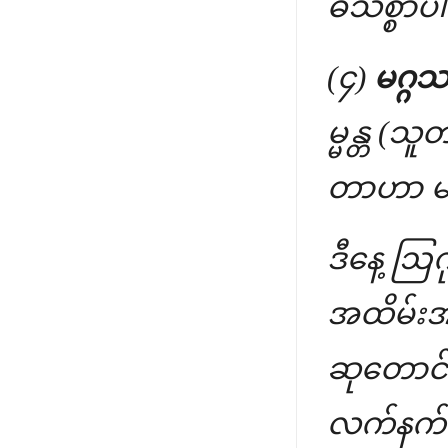
ဓသစ္စာပါ
(၄)
မဂ္ဂသစ
မ္မန္တ (သ
တာဟာ မဂ္
ဒီနေ့ ဩဂ
အထိမ်းအမ
ဆုတောင်း
လက်နက်မ