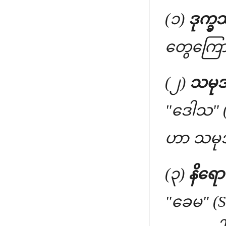
(၁)
ဒုက္ခသ
တွေကြောင
(၂)
သမုဒ
"ဒေါသ" (
ဟာ သမု
(၃)
နိရော
"ခေမ" (S