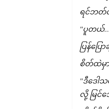
ရင်ဘတ်ထဲ
"ပူတယ်...
ပြန်ပြော
စိတ်ထဲမှာ
"ဒီဒေါသ
လို့ မြင်