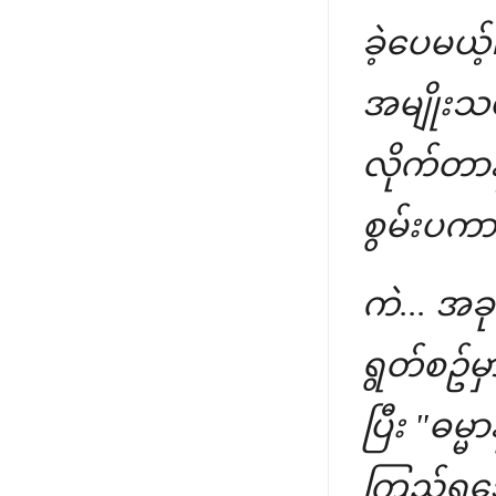
ခဲ့ပေမယ့
အမျိုးသမ
လိုက်တာနဲ
စွမ်းပကာ
ကဲ... အခ
ရွတ်စဥ်မှ
ပြီး "ဓမ
ကြည့်ရအေ