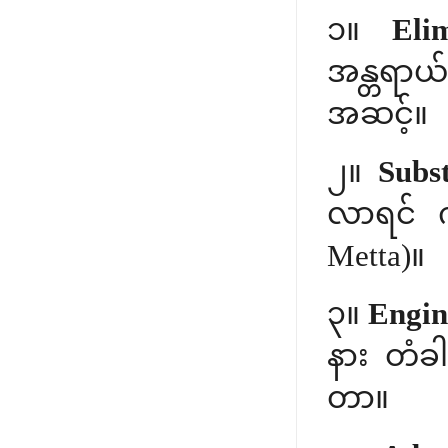
၁။
Eli
အန္တရာယ
အဆင့်။
၂။
Subst
လာရင် က
Metta)။
၃။
Engin
နား တံခါ
တာ။