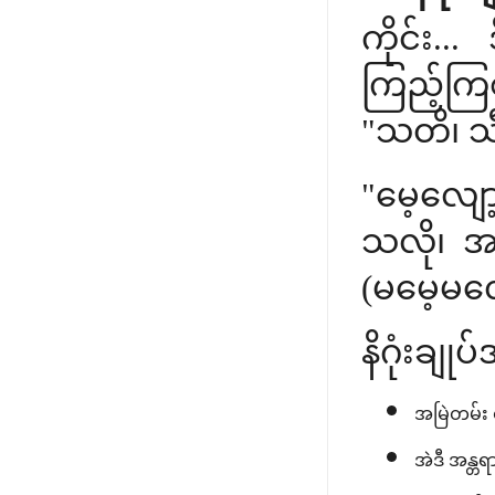
ကိုင်း..
ကြည့်ကြ
"သတိ၊ သီ
"မေ့လျော
သလို၊ အ
(မမေ့မလျ
နိဂုံးချ
အမြဲတမ်း 
အဲဒီ အန္တ