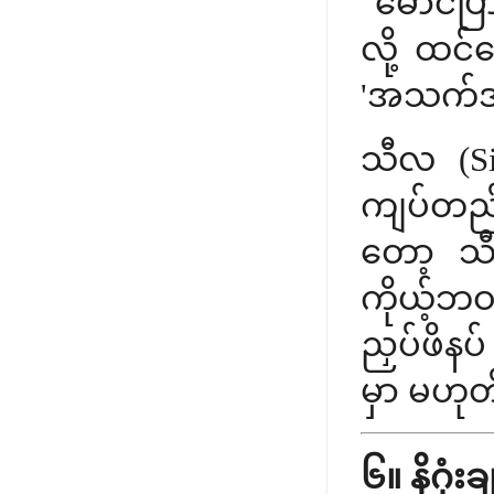
"မောင်ပြာ
လို့ ထင
'အသက်အာ
သီလ (Si
ကျပ်တည်
တော့ သ
ကိုယ့်ဘဝ
ညှပ်ဖိနပ် 
မှာ မဟုတ
၆။ နိဂုံး