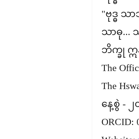
"ဗုဒ္ဓ သာ
သာဓု... 
ဘိက္ခု 
The Offi
The Hswa
နေ့စွဲ - 
ORCID: 