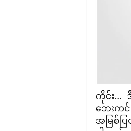
ကိုင်း...
ဘေးကင်
အမြစ်ပြ