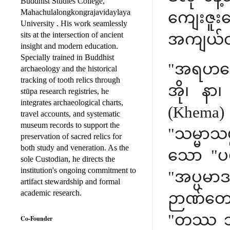
Buddhist Studies College,
Mahachulalongkongrajavidaylaya
ကျေးဇူး
University . His work seamlessly
sits at the intersection of ancient
အကျယ်တဝင
insight and modern education.
Specially trained in Buddhist
"အရဟတော
archaeology and the historical
tracking of tooth relics through
အို၊ နာ
stūpa research registries, he
integrates archaeological charts,
(Khema) 
travel accounts, and systematic
museum records to support the
"သမ္မာသ
preservation of sacred relics for
both study and veneration. As the
သော "ပမ
sole Custodian, he directs the
institution's ongoing commitment to
"အပ္ပမာ
artifact stewardship and formal
academic research.
ဉာဏ်တော်
"တဿ ဘဂဝ
Co-Founder