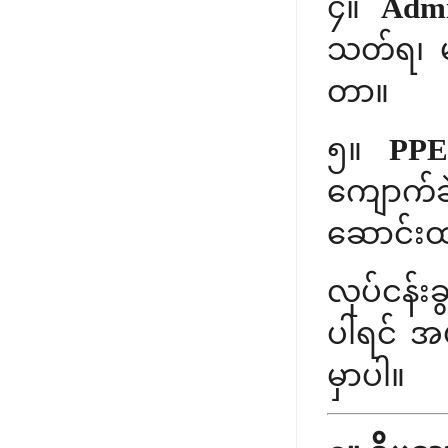
၄။
Admi
သတ်ရ၊ မခ
တာ။
၅။
PP
ကျောက်
ဆောင်း
လုပ်ငန်
ပါရင် အ
မှာပါ။