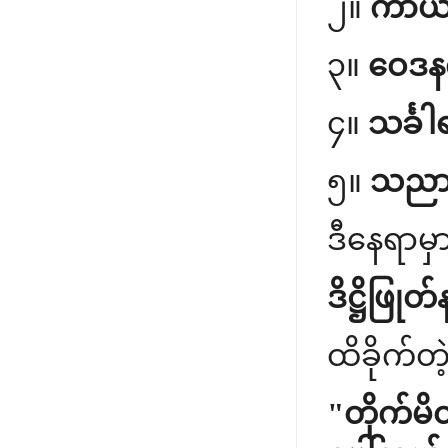
၂။
ကာယဝ
၃။
ဝေဒနက္
၄။
သင်္ခါရ
၅။
သညာက္
ဒီနေရာမှ
ဒိဋ္ဌိဖြုတ
ထိခိုက်တဲ
"တိုက်မိ