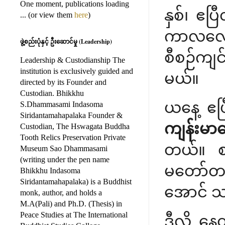
One moment, publications loading
နှစ်၊ ဧပ
... (or view them
here
)
ကာလလေးမ
ဖွဲ့စည်းပုံနှင့် ဦးဆောင်မှု (Leadership)
စီစဉ်ကျင
Leadership & Custodianship The
institution is exclusively guided and
မယ်။
directed by its Founder and
Custodian. Bhikkhu
ယနေ့ ဧ
S.Dhammasami Indasoma
Siridantamahapalaka Founder &
ကျန်းမာရ
Custodian, The Hswagata Buddha
Tooth Relics Preservation Private
တယ်။ စက်
Museum Sao Dhammasami
(writing under the pen name
မတော်တ
Bhikkhu Indasoma
Siridantamahapalaka) is a Buddhist
အောင် သတ
monk, author, and holds a
M.A(Pali) and Ph.D. (Thesis) in
Peace Studies at The International
ဒီလို နေ