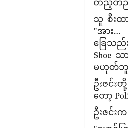
တည့်တည့
သူ စီးထ
"အား...
ခြေသည်း
Shoe သာ 
မဟုတ်ဘူ
ဦးဇင်းတို
တော့ Pol
ဦးဇင်းက