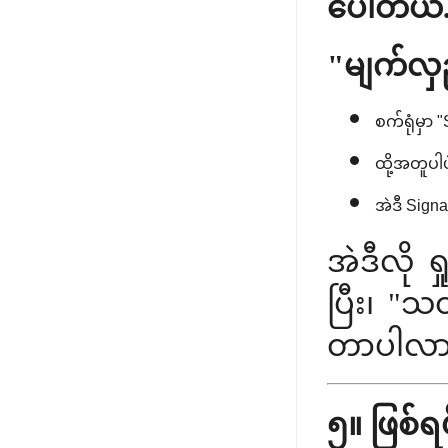
ပေါ်တယ်.
"မျက်လှည
စက်ရုံမှာ 
ထို့အတူပါပ
အဲဒီ Signa
အဲဒီလို 
ပြီး၊ "သ
တာပါလား"
၅။ ဖြစ်ရ