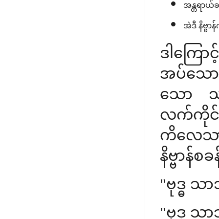
အန္တရာယ်ခပ
အဲဒီ နိဗ္ဗ
ဒါကြောင့
အပ်သော 
သော သင
လက်ကို
ကိလေသာ 
နိဗ္ဗာန်
"ဗုဒ္ဓ သာ
"ဗုဒ္ဓ သာ