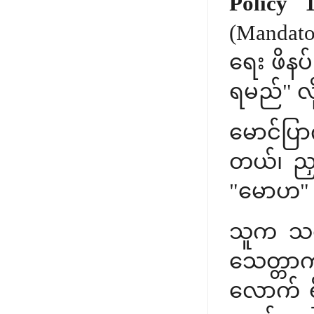
Policy 
(Mandat
ရေး ဖိနပ်
ရမည်" လိ
မောင်ပြ
တယ်၊ ညှပ
"မောဟ" က
သူက သစ်
သေတ္တာက
လောက် ရှ