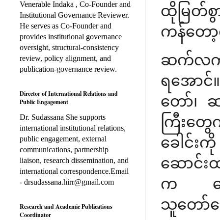
Venerable Indaka , Co-Founder and
ထိုမြတ်စွ
Institutional Governance Reviewer.
He serves as Co-Founder and
ကန်တော့
provides institutional governance
oversight, structural-consistency
ဆက်လက်ပ
review, policy alignment, and
publication-governance review.
ရအောင်။ 
Director of International Relations and
တော်၊ ဆ
Public Engagement
Dr. Sudassana She supports
ကြီးတွေက
international institutional relations,
ခေါင်းက
public engagement, external
communications, partnership
ဆောင်းထ
liaison, research dissemination, and
international correspondence.Email
က ရှေး
- drsudassana.hirr@gmail.com
သူတော်ကေ
Research and Academic Publications
Coordinator