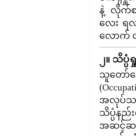
နဲ့ လိုက
လေး ရလာ
လောက် ထာ
၂။ သိပ္ပံ
သူတော်က
(Occupat
အလုပ်သ
သိပ္ပံနည်း
အဆင့်ဆင့