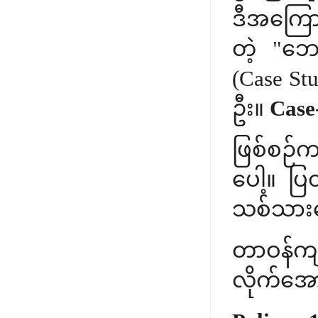
ဒီအကြောင
တဲ့ "ဘေ
(Case S
ဦး။
Case
ဖြစ်စဉ်က
ပေါ့။ ပြ
သစ်သားသ
တာဝန်ကျ
လိုက်အေ