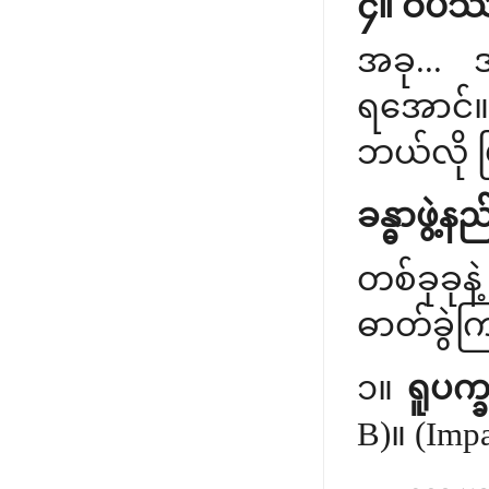
၄။ ဝိပဿန
အခု... 
ရအောင်။ 
ဘယ်လို 
ခန္ဓာဖွဲ့
တစ်ခုခုနဲ
ဓာတ်ခွဲက
၁။
ရူပက္ခ
B)။ (Impa