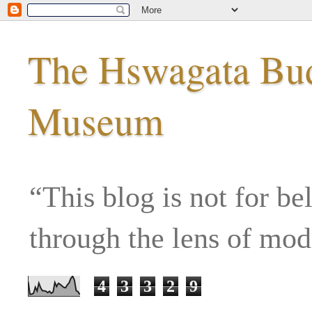
The Hswagata Budd
Museum
“This blog is not for be
through the lens of mo
4
3
3
2
9