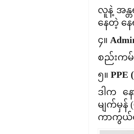
လူနဲ့ အ
နေတဲ့ နေ
၄။
Admini
စည်းကမ်
၅။
PPE (
ဒါက နော
မျက်မှန် 
ကာကွယ်