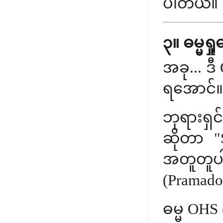
ပါတယ်။
၃။ ဓမ္မရှ
အခု... ဒ
ရအောင်။
ဘုရားရှ
ဆိုတာ "S
အတူတူပ
(Pramado
ဓမ္မ OHS 