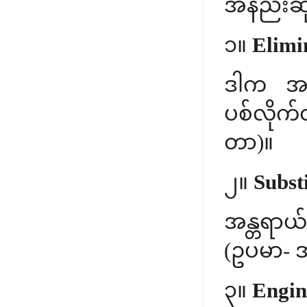
အနည်းဆု
၁။
Elimin
ဒါက အကေ
ပစ်လိုက
တာ)။
၂။
Subst
အန္တရာယ်
(ဥပမာ- 
၃။
Engine