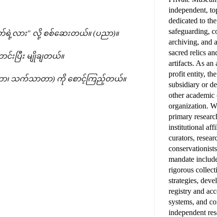
independent, top
dedicated to th
safeguarding, 
်ရဲ့လား" လို့ စစ်ဆေးတယ်။ (ပညာ)။
archiving, and 
sacred relics an
င်းပြီး မျိုချတယ်။
artifacts. As a
profit entity, t
အေးတာ၊ သက်သာတာ) ကို စောင့်ကြည့်တယ်။
subsidiary or d
other academic
organization. W
primary research
institutional affi
curators, resear
conservationist
mandate includ
rigorous colle
strategies, deve
registry and ac
systems, and c
independent res