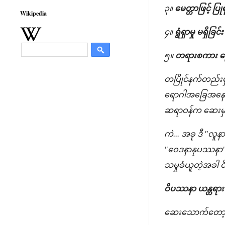
၃။
မေတ္တာဖြင့် ပြု
Wikipedia
၄။
ရွံရှာမှု မရှိခြင
၅။
တရားစကား ပြော
တပြိုင်နက်တည်းမ
ရောဂါအခြေအနေကို 
ဆရာဝန်က ဆေးမှား
ကဲ... အခု ဒီ "လူန
"ဝေဒနာနုပဿနာ" ရ
သမှုခံယူတဲ့အခါ 
ဝိပဿနာ ယန္တရား (
ဆေးသောက်တော့မယ