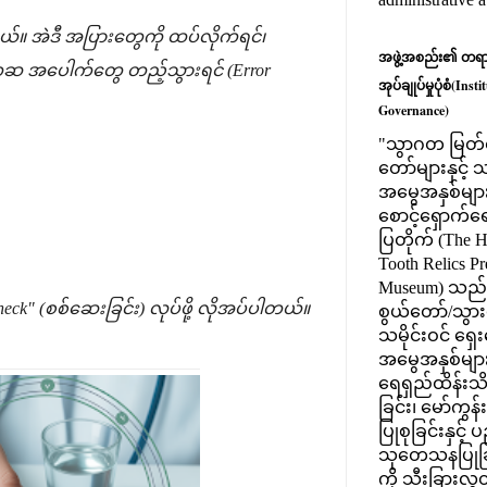
။ အဲဒီ အပြားတွေကို ထပ်လိုက်ရင်၊
အဖွဲ့အစည်း၏ တရားဝင
ဆ အပေါက်တွေ တည့်သွားရင် (Error
အုပ်ချုပ်မှုပုံစံ(Ins
Governance)
"သွာဂတ မြတ်စ
တော်များနှင့
အမွေအနှစ်များ
စောင့်ရှောက်ရေး
ပြတိုက် (The 
Tooth Relics Pr
Museum) သည
eck" (စစ်ဆေးခြင်း) လုပ်ဖို့ လိုအပ်ပါတယ်။
စွယ်တော်/သွားတ
သမိုင်းဝင် ရှေ
အမွေအနှစ်မျာ
ရေရှည်ထိန်းသိ
ခြင်း၊ မော်ကွန
ပြုစုခြင်းနှင့်
သုတေသနပြုခြင
ကို သီးခြားလွ