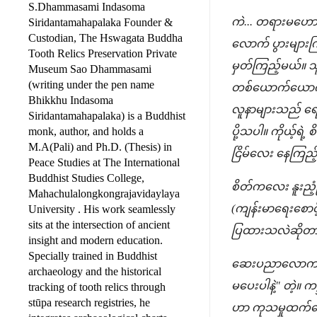
S.Dhammasami Indasoma
ကဲ... တရားမဟောက
Siridantamahapalaka Founder &
Custodian, The Hswagata Buddha
လောက် ပွားများကြရ
Tooth Relics Preservation Private
မှတ်ကြည့်မယ်။ သူ
Museum Sao Dhammasami
(writing under the pen name
တစ်ယောက်ယောက်ကို
Bhikkhu Indasoma
လူနာများသည် ရော
Siridantamahapalaka) is a Buddhist
monk, author, and holds a
ပို့သပါ။ ကိုယ့်ရဲ
M.A(Pali) and Ph.D. (Thesis) in
ငြိမ်လေး နေကြည့်
Peace Studies at The International
Buddhist Studies College,
စိတ်ကလေး နူးညံ့ပြ
Mahachulalongkongrajavidaylaya
(ကျန်းမာရေးစောင့
University . His work seamlessly
sits at the intersection of ancient
ပြထားသလဲဆိုတာ ဓ
insight and modern education.
Specially trained in Buddhist
ဆေးပညာလောကမှာ "P
archaeology and the historical
မပေးပါနဲ့" တဲ့။ ကမ
tracking of tooth relics through
stūpa research registries, he
ဟာ ကုသမှုထက်တ