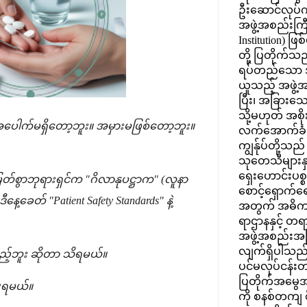
ဦးဆောင်လုပ်က
အဖွဲ့အစည်းကြီး
Institution) ဖြ
တို့ ပြတိုက်သည်
ရပ်တည်သော 
ယူသည့် အဖွဲ့
ပြီး၊ အခြားသ
သို့မဟုတ် အစ
် အပေါက်မရှိတော့ဘူး။ အမှားမဖြစ်တော့ဘူး။
လက်အောက်ခံဌ
ကျွန်ုပ်တို့သည်
သုတေသီများနှင
ရှေးဟောင်းပစ္စ
ြတ်စွာဘုရားရှင်က "ဂိလာနုပဋ္ဌာက" (လူနာ
စောင့်ရှောက်ရ
ခေတ် "Patient Safety Standards" နဲ့
အတွက် အဓိက
ရာဌာနနှင့် 
အဖွဲ့အစည်းအ
လျက်ရှိပါသည်။ 
ဘူး ဆိုတာ သိရမယ်။
ပင်မလုပ်ငန်းတ
ပြတိုက်အမွေအန
ေးရမယ်။
ကို စနစ်တကျ စီမ