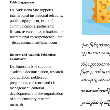
Public Engagement
Dr. Sudassana She supports
international institutional relations,
public engagement, external
communications, partnership
liaison, research dissemination, and
international correspondence.Email
- drsudassana.hirr@gmail.com
ပုံမှာ မြင်ရတဲ့အ
လူနာဘေးကင်းရေး
Research and Academic Publications
Coordinator
သိပ္ပံပညာဘက်ကနေ
Dr. Surocana She supports
academic documentation, research
ပြုစုသူ) တစ်ယောက
coordination, publication
ထပ်တူကျပါတယ်
preparation, reference and citation
management, editorial
၁။
ဆေးစပ်တတ်ခြင
development, and the organization
of supplementary research
၂။
သပ္ပါယကို သိခြ
materials.