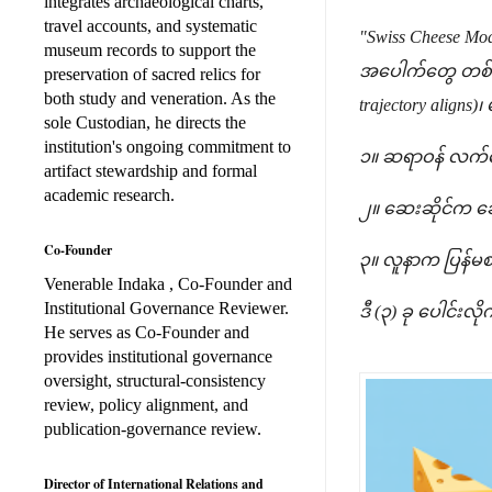
integrates archaeological charts,
travel accounts, and systematic
"Swiss Cheese M
museum records to support the
အပေါက်တွေ တစ်တ
preservation of sacred relics for
both study and veneration. As the
trajectory align
sole Custodian, he directs the
institution's ongoing commitment to
၁။ ဆရာဝန် လက်
artifact stewardship and formal
academic research.
၂။ ဆေးဆိုင်က ဆ
Co-Founder
၃။ လူနာက ပြန်မ
Venerable Indaka , Co-Founder and
Institutional Governance Reviewer.
ဒီ (၃) ခု ပေါင်း
He serves as Co-Founder and
provides institutional governance
oversight, structural-consistency
review, policy alignment, and
publication-governance review.
Director of International Relations and