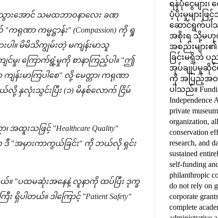
ရန်ပုံငွေများ
ပံ့ပိုးမှုများဖ
ဲ့ ပြည့်ဝသွားအောင် သမထဘာဝနာလေး ခဏ
ဆောင်ရွက်ပါ
ကရုဏာ ကမ္မဋ္ဌာန်း" (Compassion) ကို ရှု
အစိုးရ သို့မဟု
းပါ။ မိမိသိကျွမ်းတဲ့ မကျန်းမာသူ
အစည်းများ၏ ရန်ပ
ခြင်းမရှိဘဲ ပညာ
င်မှု၊ ကြောက်ရွံ့မှုကို စာနာကြည့်ပါ။ "ဤ
အုပ်ချုပ်မှုဆို
ကျန်းမာကြပါစေ" လို့ မေတ္တာ၊ ကရုဏာ
ကို အပြည့်အဝ 
ပါသည်။ Funding
့ နှလုံးသွင်းပြီး (၁) မိနစ်လောက် ငြိမ်
Independence A
private museum
organization, al
ညာ၊ အထူးသဖြင့် "Healthcare Quality"
conservation eff
research, and da
က ဒီ "အမှားကာကွယ်ခြင်း" ကို ဘယ်လို ရှင်း
sustained entire
self-funding an
philanthropic c
ယ်။ "ပထမဆုံးအနေနဲ့ လူနာကို ထပ်ပြီး ဒုက္ခ
do not rely on 
corporate grant
ကြီး ရှိပါတယ်။ ဒါကြောင့် "Patient Safety"
complete acade
administrative 