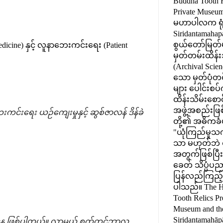
Buddha Tooth R
Private Museum) 
မဟာပါလက ရုံး
Siridantamahap
စွယ်တော်မြတ်မ
cine) နှင့် လူနာဘေးကင်းရေး (Patient
မှတ်တမ်းထိန်း
(Archival Scien
သော မှတ်ပုံတင်
များ ပေါင်းစ
ထိန်းသိမ်းစော
အဖွဲ့အစည်းဖြစ
းကင်းရေး ယဉ်ကျေးမှုနှင့် ဆွစ်ဇာလန် ဒိန်ခဲ
တို့၏ အဓိကခံ
"ယုံကြည်မှ
သာ မဟုတ်ဘဲ စ
အတွက်ဖြစ်ပြီး၊
ခေတ် သိပ္ပံပည
ပြန်လည်ကြည့်ရှ
ပါသည်။ The H
Tooth Relics Pr
Museum and the
Siridantamahāp
်နေ့ ဖြစ်ပါတယ်။ လာမယ့် စက်တင်ဘာလ