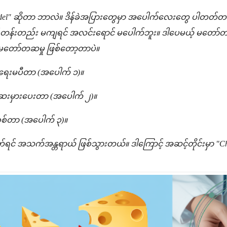
odel" ဆိုတာ ဘာလဲ။ ဒိန်ခဲအပြားတွေမှာ အပေါက်လေးတွေ ပါတတ်တယ်
န်းတည်း မကျရင် အလင်းရောင် မပေါက်ဘူး။ ဒါပေမယ့် မတော်တ
s)၊ မတော်တဆမှု ဖြစ်တော့တာပဲ။
ရေးမပီတာ (အပေါက် ၁)။
ေးမှားပေးတာ (အပေါက် ၂)။
စစ်တာ (အပေါက် ၃)။
လိုက်ရင် အသက်အန္တရာယ် ဖြစ်သွားတယ်။ ဒါကြောင့် အဆင့်တိုင်းမှာ "Ch