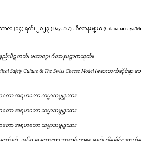
ာလ (၁၄) ရက်၊ ၂၀၂၃ (Day-257) - ဂိလာနပစ္စယ (Gilanapaccaya/Medi
ဝိနည်းပိဋကတ်၊ မဟာဝဂ္ဂ၊ ဂိလာနုပဋ္ဌာကသုတ်။
dical Safety Culture & The Swiss Cheese Model (ဆေးဘက်ဆိုင်ရာ ဘေ
ော အရဟတော သမ္မာသမ္ဗုဒ္ဓဿ။
ော အရဟတော သမ္မာသမ္ဗုဒ္ဓဿ။
ော အရဟတော သမ္မာသမ္ဗုဒ္ဓဿ။
ော်နှစ် ၂၅၆၇ ခု၊ ကောဇာသက္ကရာဇ် ၁၃၈၅ ခုနှစ်၊ ဝါခေါင်လကွယ