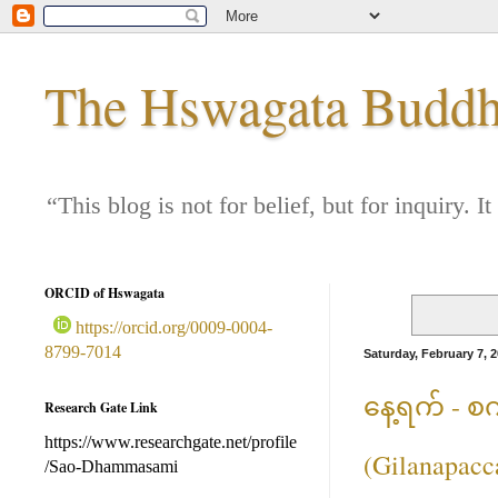
The Hswagata Buddha
“This blog is not for belief, but for inquiry
ORCID of Hswagata
https://orcid.org/0009-0004-
8799-7014
Saturday, February 7, 
နေ့ရက် - စ
Research Gate Link
https://www.researchgate.net/profile
(Gilanapacc
/Sao-Dhammasami