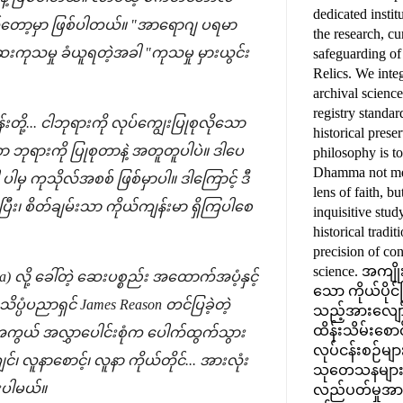
dedicated instit
ာက်တော့မှာ ဖြစ်ပါတယ်။ "အာရောဂျ ပရမာ
the research, cu
ကုသမှု ခံယူရတဲ့အခါ "ကုသမှု မှားယွင်း
safeguarding o
Relics. We inte
archival scienc
registry standar
ု့... ငါဘုရားကို လုပ်ကျွေးပြုစုလိုသော
historical prese
 ဘုရားကို ပြုစုတာနဲ့ အတူတူပါပဲ။ ဒါပေ
philosophy is t
Dhamma not mer
မှ ကုသိုလ်အစစ် ဖြစ်မှာပါ။ ဒါကြောင့် ဒီ
lens of faith, b
ြီး၊ စိတ်ချမ်းသာ ကိုယ်ကျန်းမာ ရှိကြပါစေ
inquisitive stu
historical tradit
precision of co
science. အကျ
 လို့ ခေါ်တဲ့ ဆေးပစ္စည်း အထောက်အပံ့နှင့်
သော ကိုယ်ပိုင်
ပံပညာရှင် James Reason တင်ပြခဲ့တဲ့
သည့်အားလျော်
ထိန်းသိမ်းစောင့
ာအကွယ် အလွှာပေါင်းစုံက ပေါက်ထွက်သွား
လုပ်ငန်းစဉ်များ
ူနာစောင့်၊ လူနာ ကိုယ်တိုင်... အားလုံး
သုတေသနများနှင
ားပါမယ်။
လည်ပတ်မှုအားလု