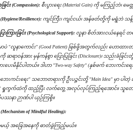
စုခြင်း (Compassion):
စီးပွားရေး (Material Gain) ကို မကြည့်ဘဲ၊ မ
်း (Hygiene/Resilience):
ကျင်ကြီး၊ ကျင်ငယ်၊ အန်ဖတ်တို့ကို မရွံဘဲ သန
ကြားခြင်း (Psychological Support):
လူနာ စိတ်အားငယ်နေရင် တရားဓ
ှာပဲ "လူနာကောင်း" (Good Patient) ဖြစ်ဖို့အတွက်လည်း ဟောထား
ဆရာဝန်အား မှန်ကန်စွာ ပြောပြခြင်း (Disclosure)၊ သည်းခံခြင်းတိ
ပေးမိနိုင်ပါတယ်။ ဒါဟာ "Two-way Safety" (နှစ်ဖက် ဘေးကင်းရေး)
ာဘေးကင်းရေး" သဘောတရားကို ဦးပဉ္ဇင်းတို့ "Main Idea" မှာ ပါတဲ့ ခန္ဓ
ှုကွက်ထဲကို ထည့်ပြီး လက်တွေ့ အလုပ်လုပ်ကြည့်ရအောင်။ သူတော
ဝိပဿနာ ဉာဏ်ပါ ယှဉ်ကြစို့။
Mechanism of Mindful Healing):
့် အခြေအနေကို ဓာတ်ခွဲကြည့်မယ်။