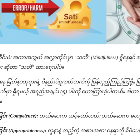
တိုင်းပဲ၊ အကာအကွယ် အလွှာတိုင်းမှာ "သတိ" (Mindfulness) ရှိနေရင
 ဆိုတာ "သတိ" ထားရေးပါပဲ။
 မြတ်စွာဘုရားရဲ့ ဝိနည်းပိဋကတ်ဘက်ကို ပြန်လှည့်ကြည့်ကြစို့။ မ
်မှာ ရှိရမယ့် အရည်အချင်း (၅) ပါးကို ဟောကြားခဲ့ပါတယ်။ ဒါဟာ ဒီနေ့
။
်း (Competence):
ဘယ်ဆေးက သင့်တော်တယ်၊ ဘယ်ဆေးက မတည့်
င်း (Appropriateness):
လူနာနဲ့ တည့်တဲ့ အစားအစာ၊ နေရာကို စီမံပ