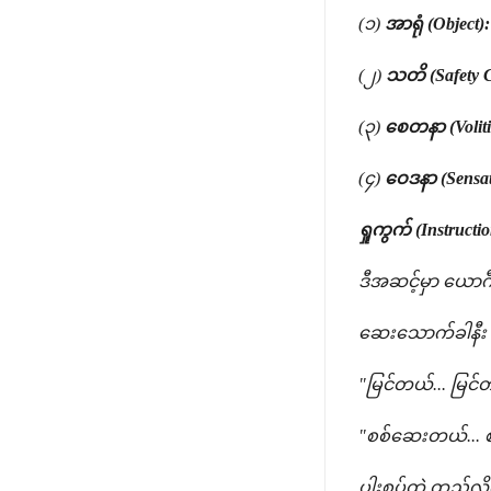
(၁)
အာရုံ (Object):
(၂)
သတိ (Safety 
(၃)
စေတနာ (Voliti
(၄)
ဝေဒနာ (Sensat
ရှုကွက် (Instructio
ဒီအဆင့်မှာ ယောဂ
ဆေးသောက်ခါနီး 
"မြင်တယ်... မြင
"စစ်ဆေးတယ်... 
ပါးစပ်ထဲ ထည့်လ