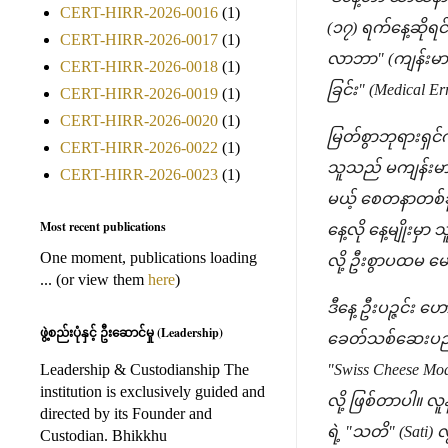
CERT-HIRR-2026-0016
(1)
(၁၇) ရက်နေ့ဆိုရ
CERT-HIRR-2026-0017
(1)
လာဘာ" (ကျန်းမာခ
CERT-HIRR-2026-0018
(1)
ခြင်း" (Medical
CERT-HIRR-2026-0019
(1)
CERT-HIRR-2026-0020
(1)
မြတ်စွာဘုရားရှင်
CERT-HIRR-2026-0022
(1)
သူသည် မကျန်းမာသ
CERT-HIRR-2026-0023
(1)
မယ့် စေတနာတစ်ခုတ
Most recent publications
နေ့လို နေ့မျိုးမ
One moment, publications loading
လို့ ဦးစွာပထမ မ
... (or view them
here
)
ဒီနေ့ ဦးပဉ္ဇင်း 
ဖွဲ့စည်းပုံနှင့် ဦးဆောင်မှု (Leadership)
ခေတ်သစ်ဆေးပညာရဲ
Leadership & Custodianship The
"Swiss Cheese M
institution is exclusively guided and
လို့ ဖြစ်တာပါ။ 
directed by its Founder and
ရဲ့ "သတိ" (Sati) 
Custodian. Bhikkhu