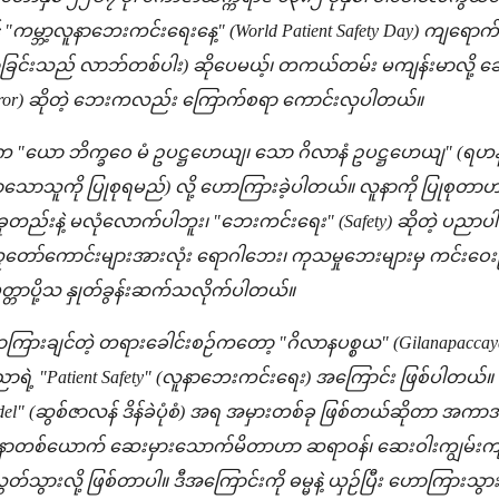
င် "ကမ္ဘာ့လူနာဘေးကင်းရေးနေ့" (World Patient Safety Day) ကျရေ
ြင်းသည် လာဘ်တစ်ပါး) ဆိုပေမယ့်၊ တကယ်တမ်း မကျန်းမာလို့ ဆေး
 Error) ဆိုတဲ့ ဘေးကလည်း ကြောက်စရာ ကောင်းလှပါတယ်။
က "ယော ဘိက္ခဝေ မံ ဥပဋ္ဌဟေယျ၊ သော ဂိလာနံ ဥပဋ္ဌဟေယျ" (ရဟန်းတိ
ောသူကို ပြုစုရမည်) လို့ ဟောကြားခဲ့ပါတယ်။ လူနာကို ပြုစုတာဟာ
ည်းနဲ့ မလုံလောက်ပါဘူး၊ "ဘေးကင်းရေး" (Safety) ဆိုတဲ့ ပညာပါ ပါ
ှာ သူတော်ကောင်းများအားလုံး ရောဂါဘေး၊ ကုသမှုဘေးများမှ ကင်းဝေးပ
ေတ္တာပို့သ နှုတ်ခွန်းဆက်သလိုက်ပါတယ်။
ဟောကြားချင်တဲ့ တရားခေါင်းစဉ်ကတော့ "ဂိလာနပစ္စယ" (Gilanapaccaya)
့ "Patient Safety" (လူနာဘေးကင်းရေး) အကြောင်း ဖြစ်ပါတယ်။ သိပ္
odel" (ဆွစ်ဇာလန် ဒိန်ခဲပုံစံ) အရ အမှားတစ်ခု ဖြစ်တယ်ဆိုတာ အက
လူနာတစ်ယောက် ဆေးမှားသောက်မိတာဟာ ဆရာဝန်၊ ဆေးဝါးကျွမ်းကျင်၊ လ
လွတ်သွားလို့ ဖြစ်တာပါ။ ဒီအကြောင်းကို ဓမ္မနဲ့ ယှဉ်ပြီး ဟောကြားသွ