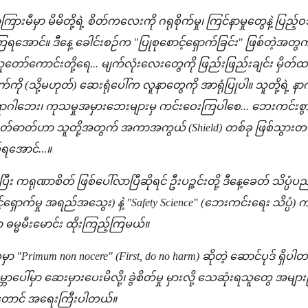
ြားမီမှာ မိမိတို့ရဲ့ စိတ်ကလေးကို ဂရုစိုက်မှု၊ ကြင်နာမှုတွေန
အောင်။ ဒီနေ့ ခေါင်းစဉ်က "ပြုစုစောင့်ရှောက်ခြင်း" ဖြစ်တဲ့အတွက် "
တော်ကောင်းတို့ရေ... မျက်လုံးလေးတွေကို ဖြည်းဖြည်းချင်း မှိတ်ထာ
 (သို့မဟုတ်) ဆေးရုံပေါ်က လူနာတွေကို အာရုံပြုပါ။ သူတို့ရဲ့ နာကျ
ဂါဘေး၊ ကုသမှုအမှားဘေးများမှ ကင်းဝေးကြပါစေ... ဘေးကင်းစွာ 
့ စိတ်ဓာတ်ဟာ သူတို့အတွက် အကာအကွယ် (Shield) တစ်ခု ဖြစ်သွားတယ်လို
ရအောင်...။
ီး ကရုဏာစိတ် ဖြစ်ပေါ်လာပြီဆိုရင် ဦးပဉ္ဇင်းတို့ ဒီနေ့ခေတ် သိပ္ပံပ
်ရှောက်မှု အရည်အသွေး) နဲ့ "Safety Science" (ဘေးကင်းရေး သိပ္ပံ) 
မ္မမီးမောင်း ထိုးကြည့်ကြမယ်။
rimum non nocere" (First, do no harm) ဆိုတဲ့ ဆောင်ပုဒ် ရှိပါတ
္ဘာပေါ်မှာ ဆေးမှားပေးမိလို့၊ ခွဲစိတ်မှု မှားလို့ သေဆုံးရသူတွေ အများ
ောင် အရေးကြီးပါတယ်။