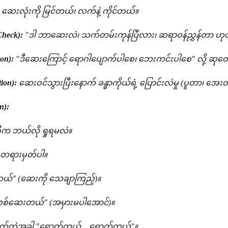
ဆေးလုံးကို မြင်တယ်၊ လက်နဲ့ ကိုင်တယ်။
Check):
"ဒါ ဘာဆေးလဲ၊ သက်တမ်းကုန်ပြီလား၊ ဆရာဝန်ညွှန်တာ ဟုတ
on):
"ဒီဆေးကြောင့် ရောဂါပျောက်ပါစေ၊ ဘေးကင်းပါစေ" လို့ ဆုတော
ion):
ဆေးဝင်သွားပြီးနောက် ခန္ဓာကိုယ်ရဲ့ ပြောင်းလဲမှု (ပူတာ၊ 
n):
ီက ဘယ်လို ရှုရမလဲ။
တရားမှတ်ပါ။
်တယ်" (ဆေးကို သေချာကြည့်)။
စစ်ဆေးတယ်" (အမှားမပါအောင်)။
ိုက်တဲ့အခါ "ရောက်တယ်... ရောက်တယ်"။