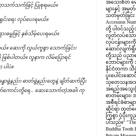
အသေးစိတ် မော
ေတ္တာသက်သက်ဖြင့် ပြုစုရမယ်။
များနှင့် အမှတ
သတ်မှတ်ခြင်း (
့်ရှင်းရေး လုပ်ပေးရမယ်။
Accession Num
တို့ ပါဝင်သည့်
မ္မဖြင့် နှစ်သိမ့်ပေးရမယ်။
လွတ်လပ်သေ
လုပ်ငန်းများက
တယ်။ ဆေးကို လွယ်ကူစွာ သောက်ခြင်း၊
ဆောင်လျက်ရှိပ
တို့သည် ပညာရပ
ု့ ဖြစ်ပါတယ်။ လူနာက လိမ်ပြောရင်
ဘောင်များကို
 ပါပဲ။
နိုင်ငံတကာ သိပ္
ပူးပေါင်းဆောင
ာဖွဲ့နည်း၊ ဓာတ်ဖွဲ့နည်းတွေနဲ့ ချိတ်ဆက်ပြီး
သုတေသနအသိုက
အရည်အသွေးမ
်ကောင်းတို့ရေ... ဆေးသောက်တဲ့အခါ၊ ကု
စာတမ်းများ၊
အစီရင်ခံစာမျာ
ဆိုင်ရာ ထုတ်ဝ
ကြွစွာ ပံ့ပိုးက
ပါသည်။" "The
Buddha Tooth R
Private Museum