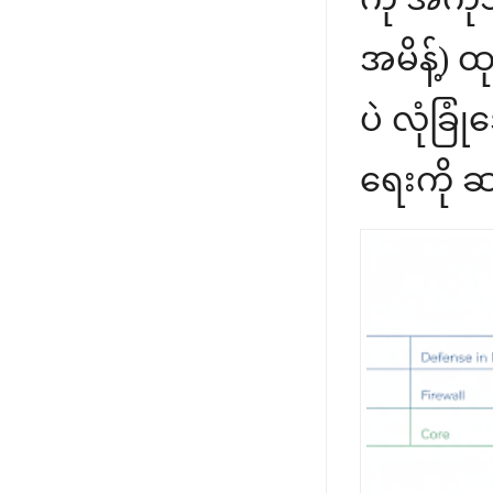
အမိန့်) 
ပဲ လုံခြု
ရေးကို 