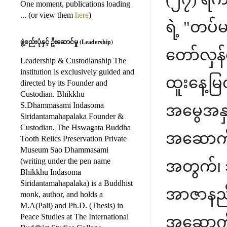
One moment, publications loading
... (or view them
here
)
ရဲ့ "တပ်
ဖွဲ့စည်းပုံနှင့် ဦးဆောင်မှု (Leadership)
တော်လှန်ရ
Leadership & Custodianship The
institution is exclusively guided and
ထူးနေ့မ
directed by its Founder and
Custodian. Bhikkhu
S.Dhammasami Indasoma
အမွေအနှစ
Siridantamahapalaka Founder &
Custodian, The Hswagata Buddha
အဆောက်အအု
Tooth Relics Preservation Private
Museum Sao Dhammasami
(writing under the pen name
အတွက်၊ 
Bhikkhu Indasoma
Siridantamahapalaka) is a Buddhist
အာဇာနည် 
monk, author, and holds a
M.A(Pali) and Ph.D. (Thesis) in
Peace Studies at The International
အဆောက်အအု