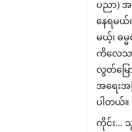
ပညာ) အင
နေရမယ်။ 
မယ့်၊ ဓမ္
ကိလေသာ
လွတ်မြောက
အရေးအကြီ
ပါတယ်။
ကိုင်း..