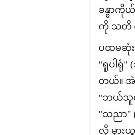
ခန္ဓာကို
ကို သတိ (
ပထမဆုံး အ
"ရူပါရုံ
တယ်။ အဲဒ
"ဘယ်သူလဲ
"သညာ" (မှ
လို့ မှား