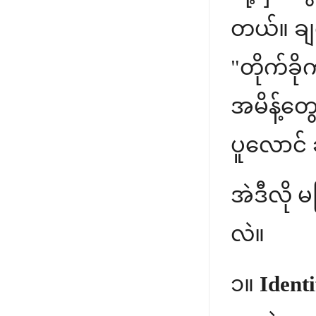
တယ်။ ချက်
"တိုက်ခိ
အမိန့်တွ
ပူလောင် 
အဲဒီလို
လဲ။
၁။
Identi