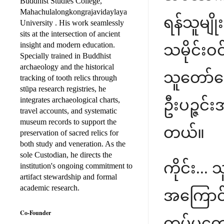
Buddhist Studies College,
Mahachulalongkongrajavidaylaya
ရန်သူမျိ
University . His work seamlessly
sits at the intersection of ancient
insight and modern education.
သမိုင်းဝ
Specially trained in Buddhist
archaeology and the historical
သူတော်ကေ
tracking of tooth relics through
stūpa research registries, he
integrates archaeological charts,
ဦးပဉ္ဇင်
travel accounts, and systematic
museum records to support the
တယ်။
preservation of sacred relics for
both study and veneration. As the
sole Custodian, he directs the
ကိုင်း..
institution's ongoing commitment to
artifact stewardship and formal
academic research.
အကြောင်း
Co-Founder
တပ်မတော် 