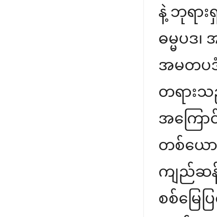
နဲ့ ဘုရားရ
ဓမ္မပဒ၊ 
အမတပဒံ၊
တရားသည်
အကြောင်း
တစ်ယောက်
ကျည်ဆန် 
စစ်မြေ