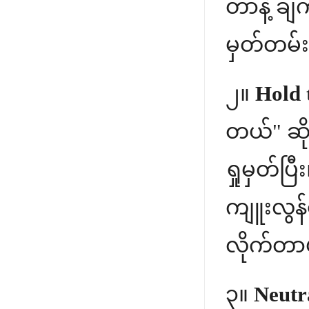
တာနဲ့ ချက
မှတ်တမ်
၂။
Hold 
တယ်" ဆို
ရှုမှတ်ပ
ကျူးလွန်အ
လိုက်တာပ
၃။
Neutra