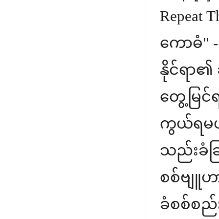
Repeat T
ကောဓံ" 
နိုင်ရာ
တွေ့မြင်
ကွယ်ရမယ
သည်းခံခြ
စစ်ဗျူဟာ
ခံစစ်စည်