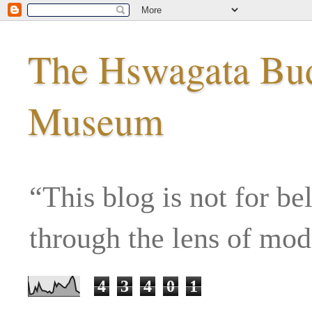
The Hswagata Budd
Museum
“This blog is not for be
through the lens of mo
4
3
4
0
1