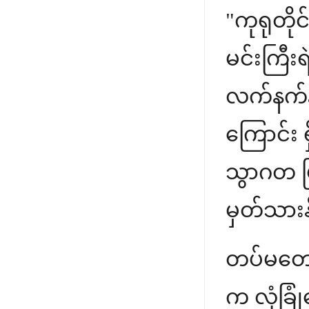
"ကုရုတိုင
မင်းကြီးရ
လက်နက်နဲ
ကြောင်း 
သွာဂတ ပြတ
မှတ်သားန
တပ်မတော်
က လုံခြုံ