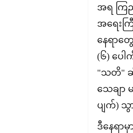
အရ ကြည့်
အရေးကြီး
နေရာတွေပါ
(၆) ပေါက
"သတိ" ဆိ
သေချာ မစ
ပျက်) သွ
ဒီနေရာမှ