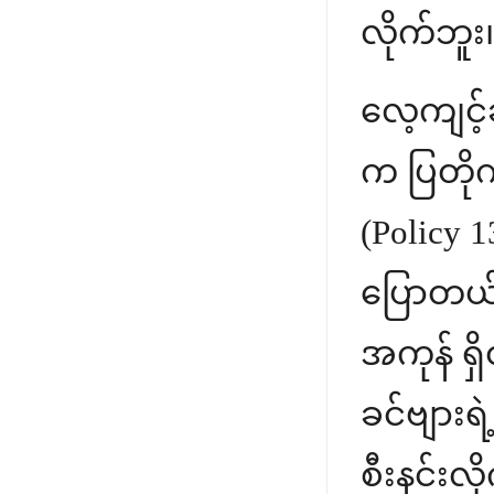
လိုက်ဘူး
လေ့ကျင့်ခ
က ပြတိုက
(Policy 1
ပြောတယ်။
အကုန် ရှ
ခင်ဗျားရဲ
စီးနင်းလ