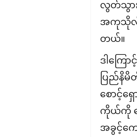
လွတ်သွား
အကုသိုလ်
တယ်။
ဒါကြောင့်
ပြည်နိမိ
စောင့်ရှေ
ကိုယ်ကို
အခွင့်ကေ