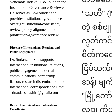
Venerable Indaka , Co-Founder and
Institutional Governance Reviewer.
"သတိ" (M
He serves as Co-Founder and
provides institutional governance
oversight, structural-consistency
တဲ့ စစ်ဗ
review, policy alignment, and
publication-governance review.
လွတ်ကင်း
Director of International Relations and
Public Engagement
စိတ်ကလေး
Dr. Sudassana She supports
international institutional relations,
ငြိမ်သက
public engagement, external
communications, partnership
ဆန့်၊ မျက
liaison, research dissemination, and
international correspondence.Email
- drsudassana.hirr@gmail.com
"မြို့တေ
Research and Academic Publications
လျှာ၊ ကို
Coordinator