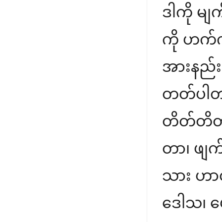
ဒါကို မျ
ကို ဟက်က
အားနည်းချ
တတ်ပါတယ
တိတ်တိတ
တာ၊ ဖျက်
သား ဟာလ
ဒေါသ၊ မ