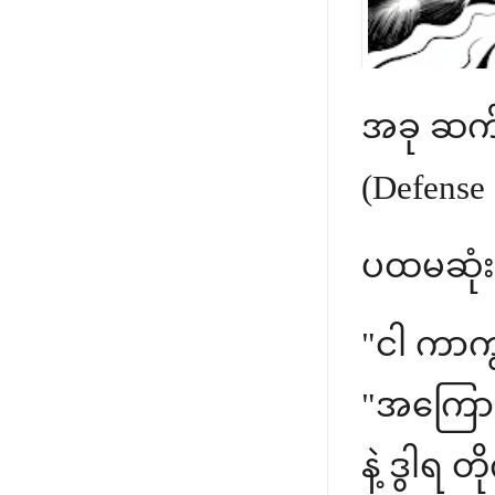
အခု ဆက်လက
(Defense 
ပထမဆုံး သ
"ငါ ကာကွယ
"အကြောင်း
နဲ့ ဒွါရ 