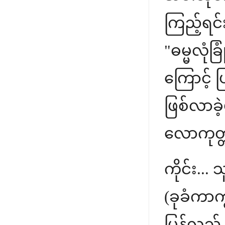
ကြည့်ရင်
"ဓမ္မလုံခ
ကြောင့် ပ
ဖြစ်လာခ
လောကုတ္တ
ကိုင်း..
(ခုခံကာက
ပြန်လည် 