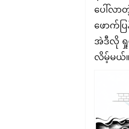
ပေါ်လာတ
ဖောက်ပြန်
အဲဒီလို 
လိမ့်မယ်