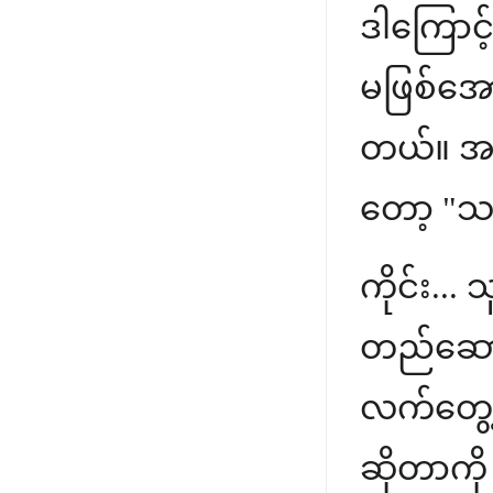
ဒါကြောင့
မဖြစ်အောင
တယ်။ အပြင
တော့ "သ
ကိုင်း...
တည်ဆောက
လက်တွေ့
ဆိုတာကို