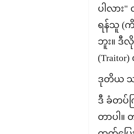
ပါလား" လိ
ရန်သူ (ကိ
ဘူး။ ဒီလိ
(Traitor)
ဒုတိယ သဿ
ဒီ ခံတပ်က
တာပါ။ တစ်ခ
ထွက်ပြေ