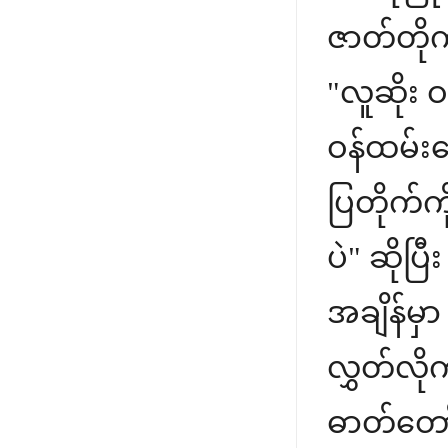
ဇာတ်တို
"လူဆိုး 
ဝန်ထမ်းလ
ပြတိုက်က
ပဲ" ဆိုပ
အချိန်မှ
လွှတ်လို
ဓာတ်တော်