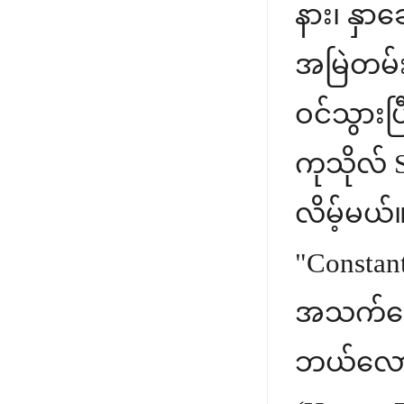
နား၊ နှာခ
အမြဲတမ်း
ဝင်သွားပြ
ကုသိုလ် 
လိမ့်မယ
"Constant
အသက်သွေ
ဘယ်လောက