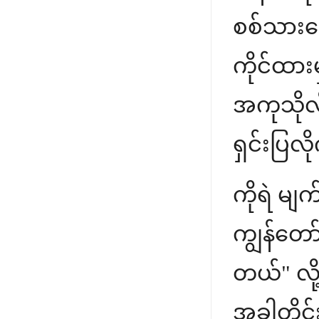
စစ်သားကေ
ကိုင်ထား
အကုသိုလ
ရှင်းပြလ
ကိုရဲ မျ
ကျွန်တော်
တယ်" လို့
အခါတိုင်