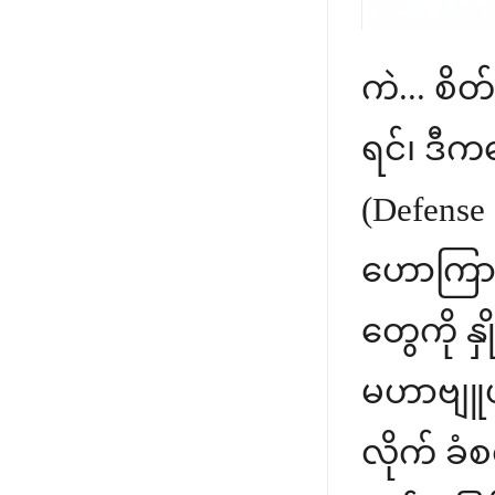
ကဲ... စိ
ရင်၊ ဒီက
(Defense 
ဟောကြား
တွေကို နှ
မဟာဗျူဟာ
လိုက် ခ