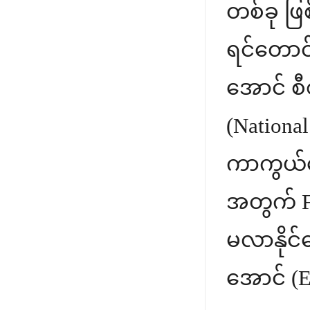
တစ်ခု ဖ
ရင်တောင
အောင် စီ
(Nationa
ကာကွယ်ရေ
အတွက် Fi
မလာနိုင်အ
အောင် (