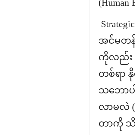
(Human E
Strategi
အင်မတန်
ကိုလည်း 
တစ်ရာ နိ
သဘောပါပ
လာမလဲ (Se
တာကို သိ