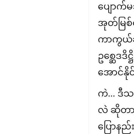
ပျောက်မ
အုတ်မြစ
ကာကွယ်ခ
ဥစ္ဆေဒဒိဋ
အောင်နို
ကဲ... ဒ
လဲ ဆိုတာ
ပြောနည်း