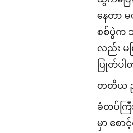
နေတာ မဟု
စစ်ပွဲက 
လည်း မမြ
ပြုတ်ပါ
တတိယ ဥစ္ဆ
ခံတပ်ကြီ
မှာ စောင