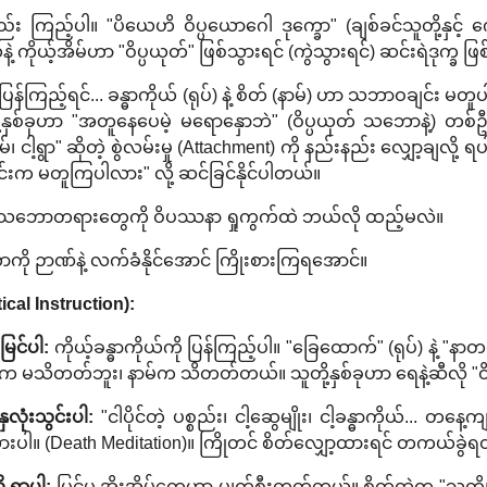
ကြည့်ပါ။ "ပိယေဟိ ဝိပ္ပယောဂေါ ဒုက္ခော" (ချစ်ခင်သူတို့နှင့် က
်နဲ့ ကိုယ့်အိမ်ဟာ "ဝိပ္ပယုတ်" ဖြစ်သွားရင် (ကွဲသွားရင်) ဆင်းရဲဒုက္ခ 
န်ကြည့်ရင်... ခန္ဓာကိုယ် (ရုပ်) နဲ့ စိတ် (နာမ်) ဟာ သဘာဝချင်း 
ု့နှစ်ခုဟာ "အတူနေပေမဲ့ မရောနှောဘဲ" (ဝိပ္ပယုတ် သဘောနဲ့) တစ်
မ်၊ ငါ့ရွာ" ဆိုတဲ့ စွဲလမ်းမှု (Attachment) ကို နည်းနည်း လျှော့
က မတူကြပါလား" လို့ ဆင်ခြင်နိုင်ပါတယ်။
ရင် ဒီသဘောတရားတွေကို ဝိပဿနာ ရှုကွက်ထဲ ဘယ်လို ထည့်မလဲ။
ကို ဉာဏ်နဲ့ လက်ခံနိုင်အောင် ကြိုးစားကြရအောင်။
tical Instruction):
မြင်ပါ:
ကိုယ့်ခန္ဓာကိုယ်ကို ပြန်ကြည့်ပါ။ "ခြေထောက်" (ရုပ်) နဲ့ "
်က မသိတတ်ဘူး၊ နာမ်က သိတတ်တယ်။ သူတို့နှစ်ခုဟာ ရေနဲ့ဆီလို "ဝိ
နှလုံးသွင်းပါ:
"ငါပိုင်တဲ့ ပစ္စည်း၊ ငါ့ဆွေမျိုး၊ ငါ့ခန္ဓာကိုယ်... တနေ
းပါ။ (Death Meditation)။ ကြိုတင် စိတ်လျှော့ထားရင် တကယ်ခွ
ု ရှာပါ:
ပြင်ပ အိုးအိမ်တွေဟာ ပျက်စီးတတ်တယ်။ စိတ်ထဲက "သတိ၊