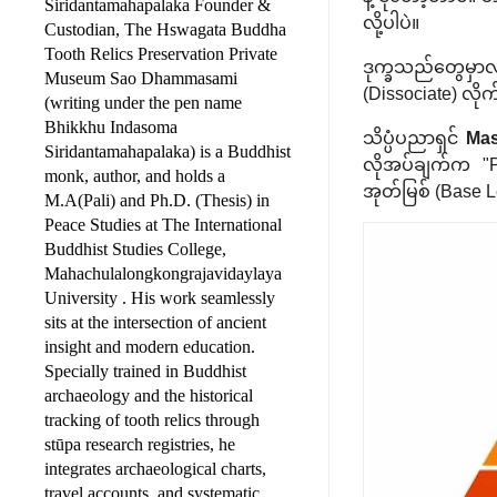
Siridantamahapalaka Founder &
လို့ပါပဲ။
Custodian, The Hswagata Buddha
Tooth Relics Preservation Private
ဒုက္ခသည်တွေမှာလ
Museum Sao Dhammasami
(Dissociate) လိုက
(writing under the pen name
Bhikkhu Indasoma
သိပ္ပံပညာရှင်
Ma
Siridantamahapalaka) is a Buddhist
လိုအပ်ချက်က "Ph
monk, author, and holds a
အုတ်မြစ် (Base L
M.A(Pali) and Ph.D. (Thesis) in
Peace Studies at The International
Buddhist Studies College,
Mahachulalongkongrajavidaylaya
University . His work seamlessly
sits at the intersection of ancient
insight and modern education.
Specially trained in Buddhist
archaeology and the historical
tracking of tooth relics through
stūpa research registries, he
integrates archaeological charts,
travel accounts, and systematic