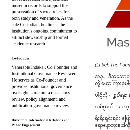
museum records to support the
preservation of sacred relics for
both study and veneration. As the
sole Custodian, he directs the
institution's ongoing commitment to
artifact stewardship and formal
academic research.
Co-Founder
(Label: The Foun
Venerable Indaka , Co-Founder and
Institutional Governance Reviewer.
အခု... ဒီသဘောတရာ
He serves as Co-Founder and
လို့ ဟောကြားခဲ့
provides institutional governance
oversight, structural-consistency
ပါဠိလို -
"ရူပိနော 
review, policy alignment, and
publication-governance review.
အဓိပ္ပာယ်ကတော့ 
ရိုးရိုးရှင်းရှင်
Director of International Relations and
Public Engagement
ရောနှောဘူး။ ဒါကို