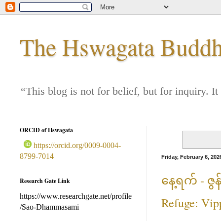
The Hswagata Buddha
“This blog is not for belief, but for inquiry
ORCID of Hswagata
https://orcid.org/0009-0004-
8799-7014
Friday, February 6, 202
နေ့ရက် - ဇွန
Research Gate Link
https://www.researchgate.net/profile
Refuge: Vip
/Sao-Dhammasami