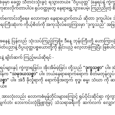
မှာ ခေတ္တ သီတင်းသုံးခွင့် ရသွားတယ်။ "ဝိပ္ပယုတ္တ" (နေရပ်နဲ့ ကွဲကွာ
့ ကုစားလိုက်တာပါပဲ။ ရုပ်ဝတ္ထုတွေ နေရာရွှေ့သွားပေမဲ့၊ ကြည်ညိ
တော်ကောင်းတို့ရေ။ လောကမှာ နေရာပျောက်တယ် ဆိုတာ ဒုက္ခပါပဲ။ ဒ
းကြီးဆုံးက ကိုယ့်စိတ်ကို အကုသိုလ်တွေကြားမှာ "ဒုက္ခသည်" အဖြစ် 
ုပ် အနေနဲ့ ပြန်လည် သုံးသပ်ကြည့်ကြစို့။ ဒီနေ့ ဘုန်းကြီးတို့ ဟောကြားခဲ
ိတ်ပညာနဲ့ ဝိပ္ပယုတ္တပစ္စယောတို့ကို နှိုင်းယှဉ် လေ့လာခဲ့ကြပြီး ဖြစ်
းနဲ့ ချိတ်ဆက် ကြည့်မယ်ဆိုရင် -
ပ်များနှင့် ကွဲကွာရခြင်း၊ အိုးအိမ်မဲ့ခြင်း တို့သည်
"ဒုက္ခသစ္စာ"
ပါ။ အဲ
ဒါန်က
"သမုဒယသစ္စာ"
ပါ။ ဘယ်နေရာရောက်ရောက် စိတ်မတုန်လှုပ်ဘဲ၊ ခ
စ္စာ"
ပါ။ အဲဒီ ခိုလှုံရာကို ရောက်ဖို့အတွက် ဗုဒ္ဓ၊ ဓမ္မ၊ သံဃာ ကိ
တယ်။
အားလုံးလည်း လောကဓံမုန်တိုင်းများကြောင့် ရုပ်ပိုင်းဆိုင်ရာ ကွဲကွာမှု
က်ဘဲ၊ ဘေးကင်းလုံခြုံစွာဖြင့် သံသရာခရီးကို ဆက်လက် လျှောက်လှမ်း