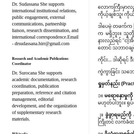
Dr. Sudassana She supports
လောကကြီးမှာလည်း 
international institutional relations,
ကိုယ့်ချစ်သူ၊ ကိုယ
public engagement, external
communications, partnership
ဒါပေမဲ့ တဖက်က ပြ
liaison, research dissemination, and
က မရှိဘူး။ သူတိ
international correspondence.Email
နားလည်ရင် "ငါ့အိ
- drsudassana.hirr@gmail.com
တောင် သဘာဝချင်း
Research and Academic Publications
ကိုင်း... ဒါဆို
Coordinator
ကွဲကွာခြင်း သဘော
Dr. Surocana She supports
academic documentation, research
ရှုမှတ်နည်း (Prac
coordination, publication
preparation, reference and citation
၁။
မရောနှောမှုကို 
management, editorial
မဟုတ်ပါဘူး။ ရုပ
development, and the organization
of supplementary research
၂။
ခွဲခွာရမည်ကို 
materials.
ကြိုတင် လက်ခံထာ
၃။
ခိုလှုံရာအစစ်ကိ
Wikipedia