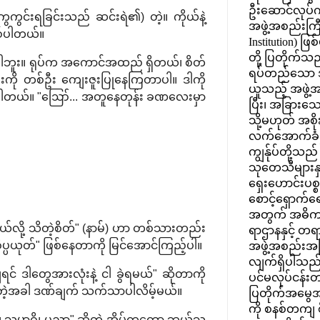
ဦးဆောင်လုပ်က
ွေကွင်းရခြင်းသည် ဆင်းရဲ၏) တဲ့။ ကိုယ်နဲ့
အဖွဲ့အစည်းကြီး
ဖြစ်ပါတယ်။
Institution) ဖြ
တို့ ပြတိုက်သည်
မတူပါဘူး။ ရုပ်က အကောင်အထည် ရှိတယ်၊ စိတ်
ရပ်တည်သော 
ဦးကို တစ်ဦး ကျေးဇူးပြုနေကြတာပါ။ ဒါကို
ယူသည့် အဖွဲ့
ချလို့ ရပါတယ်။ "ဪ... အတူနေတုန်း ခဏလေးမှာ
ပြီး၊ အခြားသ
သို့မဟုတ် အစ
လက်အောက်ခံဌ
ကျွန်ုပ်တို့သည်
သုတေသီများနှင
ရှေးဟောင်းပစ္စ
စောင့်ရှောက်ရ
အတွက် အဓိက
နာတယ်လို့ သိတဲ့စိတ်" (နာမ်) ဟာ တစ်သားတည်း
ရာဌာနနှင့် 
ပ္ပယုတ်" ဖြစ်နေတာကို မြင်အောင်ကြည့်ပါ။
အဖွဲ့အစည်းအ
လျက်ရှိပါသည်။ 
့ကျရင် ဒါတွေအားလုံးနဲ့ ငါ ခွဲရမယ်" ဆိုတာကို
ပင်မလုပ်ငန်းတ
ဲရတဲ့အခါ ဒဏ်ချက် သက်သာပါလိမ့်မယ်။
ပြတိုက်အမွေအန
ကို စနစ်တကျ စီမ
 သမာဓိ၊ ပညာ" ဆိုတဲ့ အိမ်ကတော့ ဘယ်သူ