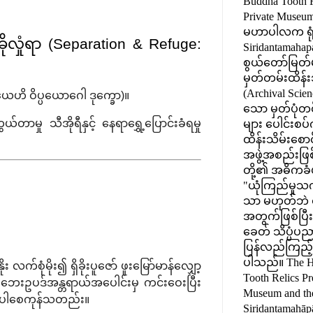
Buddha Tooth R
Private Museum) 
မဟာပါလက ရုံး
ိုလှုံရာ (Separation & Refuge:
Siridantamahap
စွယ်တော်မြတ်မ
မှတ်တမ်းထိန်း
(Archival Scien
ိယေဟိ ဝိပ္ပယောဂေါ ဒုက္ခော)။
သော မှတ်ပုံတင်
ှု သီအိုရီနှင့် နေရာရွှေ့ပြောင်းခံရမှု
များ ပေါင်းစ
ထိန်းသိမ်းစော
အဖွဲ့အစည်းဖြစ
တို့၏ အဓိကခံ
"ယုံကြည်မှ
သာ မဟုတ်ဘဲ စ
အတွက်ဖြစ်ပြီး၊
ခေတ် သိပ္ပံပည
ပြန်လည်ကြည့်ရှ
ပါသည်။ The H
ုံမိုး၍ ရှိခိုးပူဇော် ဖူးမြော်မာန်လျှော့
Tooth Relics Pr
 ဘေးဥပဒ်အန္တရာယ်အပေါင်းမှ ကင်းဝေးပြီး
Museum and the
င်ကြပါစေကုန်သတည်း။
Siridantamahāp