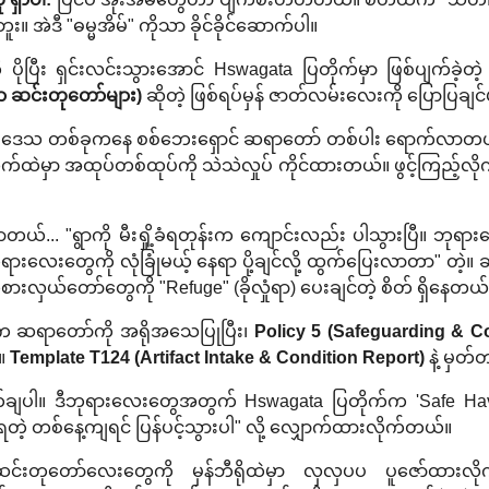
ူး။ အဲဒီ "ဓမ္မအိမ်" ကိုသာ ခိုင်ခိုင်ဆောက်ပါ။
ိုပြီး ရှင်းလင်းသွားအောင် Hswagata ပြတိုက်မှာ ဖြစ်ပျက်ခဲ့တဲ
 ဆင်းတုတော်များ)
ဆိုတဲ့ ဖြစ်ရပ်မှန် ဇာတ်လမ်းလေးကို ပြောပြချ
စပ်ဒေသ တစ်ခုကနေ စစ်ဘေးရှောင် ဆရာတော် တစ်ပါး ရောက်လာတယ
လက်ထဲမှာ အထုပ်တစ်ထုပ်ကို သဲသဲလှုပ် ကိုင်ထားတယ်။ ဖွင့်ကြည့်လိ
... "ရွာကို မီးရှို့ခံရတုန်းက ကျောင်းလည်း ပါသွားပြီ။ ဘုရားတွ
လေးတွေကို လုံခြုံမယ့် နေရာ ပို့ချင်လို့ ထွက်ပြေးလာတာ" တဲ့။
ုယ်စားလှယ်တော်တွေကို "Refuge" (ခိုလှုံရာ) ပေးချင်တဲ့ စိတ် ရှိနေတယ
ံက ဆရာတော်ကို အရိုအသေပြုပြီး၊
Policy 5 (Safeguarding & Co
။
Template T124 (Artifact Intake & Condition Report)
နဲ့ မှတ
်ချပါ။ ဒီဘုရားလေးတွေအတွက် Hswagata ပြတိုက်က 'Safe Haven'
တဲ့ တစ်နေ့ကျရင် ပြန်ပင့်သွားပါ" လို့ လျှောက်ထားလိုက်တယ်။
 ဆင်းတုတော်လေးတွေကို မှန်ဘီရိုထဲမှာ လှလှပပ ပူဇော်ထာ