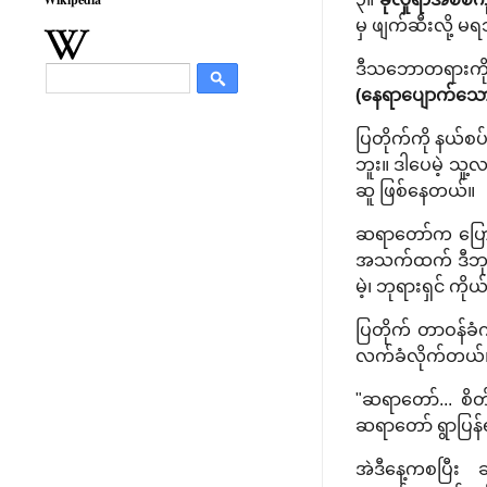
မှ ဖျက်ဆီးလို့ မရဘ
ဒီသဘောတရားကို ပ
(နေရာပျောက်သော
ပြတိုက်ကို နယ်
ဘူး။ ဒါပေမဲ့ သူ့
ဆူ ဖြစ်နေတယ်။
ဆရာတော်က ပြောတယ်
အသက်ထက် ဒီဘုရား
မဲ့၊ ဘုရားရှင် ကိ
ပြတိုက် တာဝန်ခ
လက်ခံလိုက်တယ်
"ဆရာတော်... စိတ
ဆရာတော် ရွာပြန်ရ
အဲဒီနေ့ကစပြီး