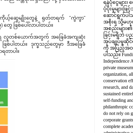
ရန်ပုံငွေများ
ပံ့ပိုးမှုများဖ
ဆောင်ရွက်ပါ
ကိုယ့်ဆွေမျိုးတွေနဲ့ ရုတ်တရက် "ကွဲကွာ"
အစိုးရ သို့မဟု
ုံမှု) တွေ ဖြစ်ပေါ်လာပါတယ်။
အစည်းများ၏ ရန်ပ
ခြင်းမရှိဘဲ ပညာ
) အရ လူတစ်ယောက်အတွက် အခြေခံအကျဆုံး
အုပ်ချုပ်မှုဆို
r) ဖြစ်ပါတယ်။ ဒုက္ခသည်တွေမှာ ဒီအခြေခံ
ကို အပြည့်အဝ 
စ်လာရတာပါ။
ပါသည်။ Funding
Independence A
private museum
organization, al
conservation eff
research, and da
sustained entire
self-funding an
philanthropic c
do not rely on 
corporate grant
complete acade
administrative 