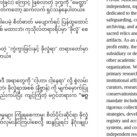
ခြင်း) ကြောင့် ဖြစ်လာတဲ့ ဒုက္ခကို "မေတ္တာ"
independent, top
ုတဲ့ စိတ်ကတော့ ဆက်လက် ရှင်သန်နေပါတယ်။
dedicated to th
safeguarding, 
ါပေမဲ့ စိတ်ဓာတ် မပျောက်ရင် ပြန်ထူထောင်
archiving, and 
မထားဘဲ၊ ကုသိုလ်တရားရိပ်မှာ "ခိုလှုံ" စေ
sacred relics an
artifacts. As a
profit entity, t
့တဲ့ "ကွဲကွာခြင်းနှင့် ခိုလှုံရာ" တရားတော်မှာ
subsidiary or d
ပါတယ်။
other academic
organization. W
primary research
institutional affi
ဒီ အရာတွေကို "ငါ့ဟာ၊ ငါ့နေရာ" လို့ စွဲလမ်း
curators, resear
ိုလှုံရာအစစ် (နိဗ္ဗာန်) ကို မျက်မှောက်ပြု
conservationist
ု ဆည်းကပ်ပြီး ကျင့်ကြံတဲ့ မဂ္ဂင်တရားက
"မဂ္ဂ
mandate includ
rigorous colle
strategies, deve
များ ကြုံရစေကာမူ၊ စိတ်ပိုင်းဆိုင်ရာ ခိုလှုံ
registry and ac
နိုင်ကြပါစေလို့ ဆန္ဒပြုရင်း နိဂုံးချုပ်
systems, and c
independent res