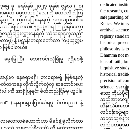
dedicated instit
၈၅ ခု၊ ခရစ်နှစ် ၂၀၂၃ ခုနှစ်၊ ဇွန်လ (၂၀)
the research, cu
အမှတ် ဓမ္မသဘင်ပွဲလေးကို စတင်လိုက်ကြ
safeguarding o
်ခွာပြီး ထွက်ပြေးနေရတဲ့ ဒုက္ခသည်ပေါင်း
Relics. We inte
န် ဆင်းရဲပါတယ်။ ဗုဒ္ဓဓမ္မအရ ကြည့်ရင်တော့
archival scienc
လှည့်လည်ပြေးလွှားနေရတဲ့ "သံသရာဒုက္ခသည်"
registry standar
ှု) နဲ့ ပဋ္ဌာန်းတရားတော်လာ "ဝိပ္ပယုတ္တပ
historical prese
မှာ ဖြစ်ပါတယ်။
philosophy is t
Dhamma not mer
းမြူပြီး၊ ဘေးကင်းလုံခြုံမှု ရရှိစေဖို့
lens of faith, b
inquisitive stu
historical tradit
နှံ့မှာ နေစရာမရှိ၊ စားစရာမရှိ ဖြစ်နေတဲ့
precision of co
 စိတ်ထဲကနေ လှိုက်လှိုက်လှဲလှဲ ဆုတောင်းပေး
science. အကျ
ပါးကို အာရုံပြုရင်း စိတ်တည်ငြိမ်မှု ယူပါ။
သော ကိုယ်ပိုင်
သည့်အားလျော်
" (နေရာရွှေ့ပြောင်းခံရမှု စိတ်ပညာ) နဲ့
ထိန်းသိမ်းစောင့
လုပ်ငန်းစဉ်များ
သုတေသနများနှင
ေးလေးတစ်ယောက်ဟာ မိခင်နဲ့ ခွဲလိုက်တာ
လည်ပတ်မှုအားလု
င်း သည် အန္တရာယ်ရှိသည်) လို့ မှတ်သားထား