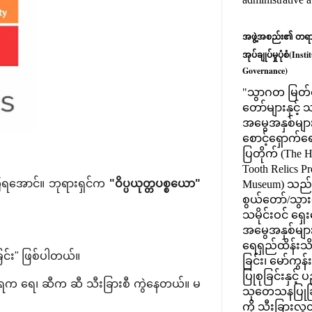
အဖွဲ့အစည်း၏ တရားဝင
အုပ်ချုပ်မှုပုံစံ(Ins
Governance)
"သွာဂတ မြတ်စ
တော်များနှင့
အမွေအနှစ်များ
စောင့်ရှောက်ရေး
ပြတိုက် (The 
Tooth Relics Pr
့်ကြရအောင်။ ဘုရားရှင်က
"ဝိပ္ပယုတ္တပစ္စယော"
Museum) သည
စွယ်တော်/သွားတ
သမိုင်းဝင် ရှေ
အမွေအနှစ်မျာ
ရေရှည်ထိန်းသိ
င်း" ဖြစ်ပါတယ်။
ခြင်း၊ မော်ကွန
ပြုစုခြင်းနှင့်
မဲ့၊ ရေက ရေ၊ ဆီက ဆီ သီးခြားစီ ကွဲနေတယ်။ မ
သုတေသနပြုခြင
ကို သီးခြားလွ