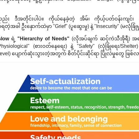
ည်း ဒီအတိုင်းပါပဲ။ ကိုယ်နေခဲ့တဲ့ အိမ်၊ ကိုယ့်ပတ်ဝန်းကျင်၊ 
်ရတဲ့အခါ ဦးနှောက်ထဲမှာ "Grief" (ပူဆွေးမှု) နဲ့ "Insecurity" (မလုံခြ
slow
ရဲ့
"Hierarchy of Needs"
(လိုအပ်ချက် ဆင့်ကဲသီအိုရီ
ysiological" (စားဝတ်နေရေး) နဲ့ "Safety" (လုံခြုံရေး/Shelte
evel) ပျောက်ဆုံးသွားတဲ့အတွက် စိတ်ပိုင်းဆိုင်ရာ ပြိုလဲမှုတွေ ဖြ