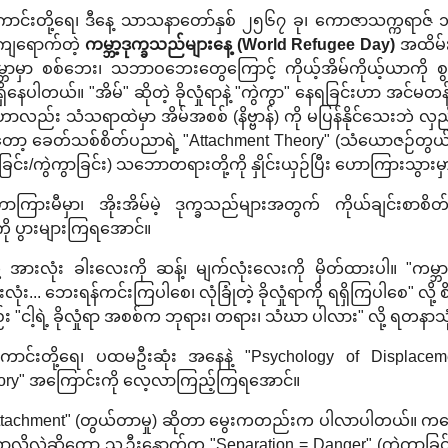
ကောင်းတို့ရေ၊ ဒီနေ့ သာသနာတော်နှစ် ၂၅၆၇ ခု၊ ကောဇာသက္ကရာဇ် ၁၃
ာ ကျရောက်တဲ့
ကမ္ဘာ့ဒုက္ခသည်များနေ့ (World Refugee Day)
အထိမ်း
္ဘာမှာ စစ်ဘေး၊ သဘာဝဘေးတွေကြောင့် ကိုယ့်အိမ်ကိုယ့်ယာကို စွန့
ှိနေပါတယ်။ "အိမ်" ဆိုတဲ့ ခိုလှုံရာနဲ့ "ကွဲကွာ" နေရခြင်းဟာ အင်မတ
ုံးဟာလည်း သံသရာထဲမှာ အိမ်အစစ် (နိဗ္ဗာန်) ကို မပြန်နိုင်သေးဘဲ 
ာတော့ ခေတ်သစ်စိတ်ပညာရဲ့ "Attachment Theory" (သံယောဇဉ်တွယ်တာမ
ဲခြင်း/ကွဲကွာခြင်း) သဘောတရားတို့ကို နှိုင်းယှဉ်ပြီး ဟောကြားသွား
ားမီမှာ၊ အိုးအိမ်မဲ့ ဒုက္ခသည်များအတွက် ကိုယ်ချင်းစာစိတ် မွေ
ို ပွားများကြရအောင်။
 အားလုံး ခါးလေးကို ဆန့်၊ မျက်လုံးလေးကို မှိတ်ထားပါ။ "ကမ္ဘာအ
ံး... ဘေးရန်ကင်းကြပါစေ၊ လုံခြုံတဲ့ ခိုလှုံရာကို ရရှိကြပါစေ" လို့
း "ငါ့ရဲ့ ခိုလှုံရာ အစစ်က ဘုရား၊ တရား၊ သံဃာ ပါလား" လို့ ရတနာသုံး
်ကောင်းတို့ရေ၊ ပထမဦးဆုံး အနေနဲ့ "Psychology of Displacement
eory" အကြောင်းကို လေ့လာကြည့်ကြရအောင်။
ttachment" (တွယ်တာမှု) ဆိုတာ မွေးကတည်းက ပါလာပါတယ်။ ကလ
 ဘာလို့လဲဆိုတော့ သူ့ဦးနှောက်က "Separation = Danger" (ကွဲကွာခြ