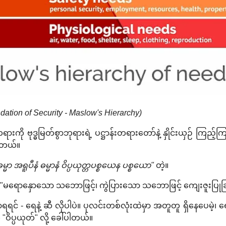
dation of Security - Maslow's Hierarchy)
းကို ဗုဒ္ဓမြတ်စွာဘုရားရဲ့ ပဋ္ဌာန်းတရားတော်နဲ့ နှိုင်းယှဉ် ကြည
ပါတယ်။
ဓမ္မာ အရူပီနံ ဓမ္မာနံ ဝိပ္ပယုတ္တပစ္စယေန ပစ္စယော"
တဲ့။
"မရောနှောသော သဘောဖြင့်၊ ကွဲပြားသော သဘောဖြင့် ကျေးဇူးပြုခြ
း ပြောရရင် - ရေနဲ့ ဆီ လိုပါပဲ။ ပုလင်းတစ်လုံးထဲမှာ အတူတူ ရှိနေပေ
 "ဝိပ္ပယုတ်" လို့ ခေါ်ပါတယ်။