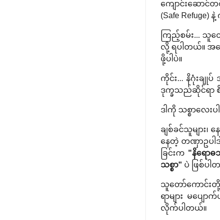
ကျောင်းဆောင်တစ်ခု
(Safe Refuge) နဲ
ကြည့်စမ်း... သူ
လို့ ရပါတယ်။ အရေ
ဖို့ပါပဲ။
ကိုင်း... နိဂုံးချ
ဒုက္ခသည်ဆိုင်ရာ စ
ဒါကို သစ္စာလေးပါ
ချစ်ခင်သူများ၊ နေရ
နေတဲ့ တဏှာဥပါ
ခြင်းက
"နိရောဓသ
သစ္စာ"
ပဲ ဖြစ်ပါ
သူတော်ကောင်းတို့ 
ရာများ မပျောက်ပျ
လိုက်ပါတယ်။