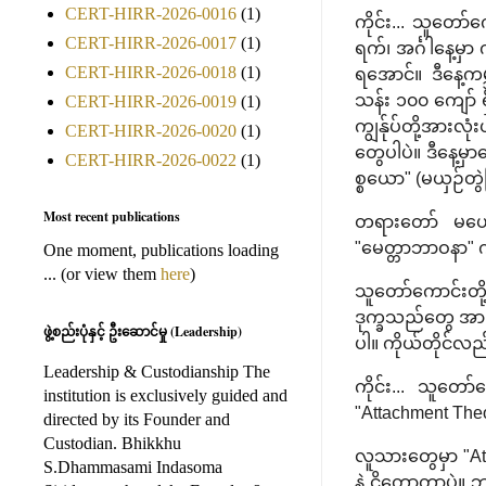
CERT-HIRR-2026-0016
(1)
ကိုင်း... သူတော်
CERT-HIRR-2026-0017
(1)
ရက်၊ အင်္ဂါနေ့မှ
CERT-HIRR-2026-0018
(1)
ရအောင်။ ဒီနေ့ကမ
သန်း ၁၀၀ ကျော် ရ
CERT-HIRR-2026-0019
(1)
ကျွန်ုပ်တို့အားလ
CERT-HIRR-2026-0020
(1)
တွေပါပဲ။ ဒီနေ့မှ
CERT-HIRR-2026-0022
(1)
စ္စယော" (မယှဉ်တွ
Most recent publications
တရားတော် မဟောကြ
"မေတ္တာဘာဝနာ" က
One moment, publications loading
... (or view them
here
)
သူတော်ကောင်းတို့
ဒုက္ခသည်တွေ အားလု
ဖွဲ့စည်းပုံနှင့် ဦးဆောင်မှု (Leadership)
ပါ။ ကိုယ်တိုင်လည်
Leadership & Custodianship The
ကိုင်း... သူတော
institution is exclusively guided and
"Attachment Th
directed by its Founder and
Custodian. Bhikkhu
လူသားတွေမှာ "A
S.Dhammasami Indasoma
နဲ့ ငိုတော့တာပဲ။