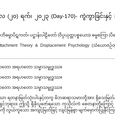
်လ (၂၀) ရက်၊ ၂၀၂၃ (Day-170)- ကွဲကွာခြင်းနှင့် ခ
ဘိဓမ္မာပိဋကတ်၊ ပဋ္ဌာန်းပါဠိတော် (ဝိပ္ပယုတ္တပစ္စယော)၊ ဓမ္မစကြာ (ပ
tachment Theory & Displacement Psychology (သံယောဇဉ်တွယ်တာမ
ော အရဟတော သမ္မာသမ္ဗုဒ္ဓဿ။
ော အရဟတော သမ္မာသမ္ဗုဒ္ဓဿ။
ော အရဟတော သမ္မာသမ္ဗုဒ္ဓဿ။
ာ ရတနာမြတ်သုံးပါးနှင့်တကွ မိဘဆရာသမားတို့အား ရိုသေမြတ်နိုး လက်စ
်ဘုရား။ ဤသို့ ရှိခိုးပူဇော်ရသော ကုသိုလ်ကံ စေတနာတို့ကြောင့်
္ဗာန်ကို လွယ်ကူသော အကျင့်မြတ်ဖြင့် လျင်မြန်စွာ မျက်မှောက်ပြုနို