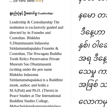
... (or view them
here
)
နမော တ
ဖွဲ့စည်းပုံနှင့် ဦးဆောင်မှု (Leadership)
Leadership & Custodianship The
institution is exclusively guided and
ဒီနေ့ဟာ
directed by its Founder and
Custodian. Bhikkhu
S.Dhammasami Indasoma
နှစ်၊ ဝါခ
Siridantamahapalaka Founder &
Custodian, The Hswagata Buddha
အရ ဒီနေ့
Tooth Relics Preservation Private
Museum Sao Dhammasami
(writing under the pen name
သေမှု ကာ
Bhikkhu Indasoma
Siridantamahapalaka) is a Buddhist
အဖြစ် 
monk, author, and holds a
M.A(Pali) and Ph.D. (Thesis) in
Peace Studies at The International
လောကမှာ
Buddhist Studies College,
Mahachulalongkongrajavidaylaya