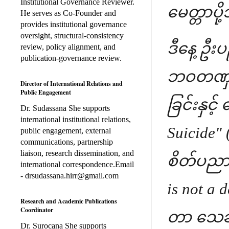
Institutional Governance Reviewer.
မေတ္တာပိ
He serves as Co-Founder and
provides institutional governance
oversight, structural-consistency
ဒီနေ့ ဦး
review, policy alignment, and
publication-governance review.
ဘဝတဏှာ" 
Director of International Relations and
Public Engagement
ခြင်းနှင
Dr. Sudassana She supports
international institutional relations,
Suicide"
public engagement, external
communications, partnership
liaison, research dissemination, and
စိတ်ပညာရ
international correspondence.Email
- drsudassana.hirr@gmail.com
is not a 
Research and Academic Publications
Coordinator
တာ သေချင်
Dr. Surocana She supports