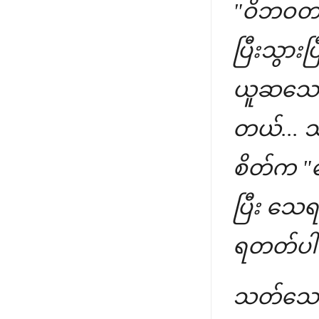
"ဝိဘဝတဏှ
ပြီးသွားပ
ယူဆသော 
တယ်... သ
စိတ်က "ဒ
ပြီး သေရ
ရတတ်ပါ
သတ်သေခြ