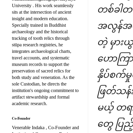
University . His work seamlessly
တစ်ခါတလေ
sits at the intersection of ancient
insight and modern education.
အလွန်အမ
Specially trained in Buddhist
archaeology and the historical
tracking of tooth relics through
တဲ့ မှားယ
stūpa research registries, he
integrates archaeological charts,
ဟောကြားတ
travel accounts, and systematic
museum records to support the
preservation of sacred relics for
နှိပ်စက်မ
both study and veneration. As the
sole Custodian, he directs the
ဖြတ်သန်း
institution's ongoing commitment to
artifact stewardship and formal
academic research.
မယ့် တရာ
Co-Founder
တွေ ပြည့
Venerable Indaka , Co-Founder and