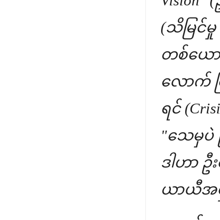
Vision" (
(သိမြင်မှ
တစ်ယောက
လောက် မ
ရင် (Cri
"သေမှပဲ 
ဒါဟာ ဦးနှ
ယာယီအမှာ