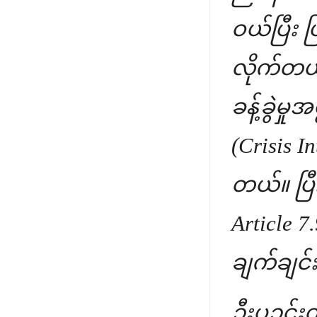
ဝယ်ပြီး ပ
လိုက်တယ်။
ခန့်ခွဲမှ
(Crisis I
တယ်။ ပြီ
Article 7
ချက်ချင
ဦးပဉ္ဇင်