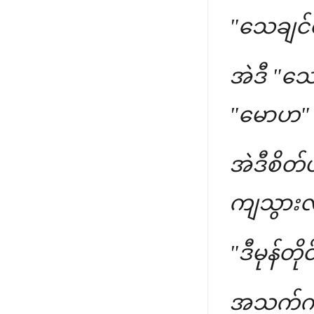
"သေချင်တ
အဲဒီ "သေ
"မောဟ" ပ
အဲဒီစိတ်
ကျသွားလိ
"ဒီမုန်တို
အသက်ကို ပ