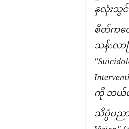
နှလုံးသွင
စိတ်ကလေး
သန်းလာပြီ
"Suicido
Interve
ကို ဘယ်လ
သိပ္ပံပည