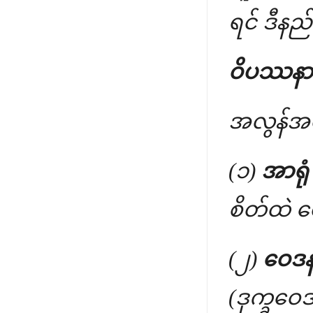
ရင် ဒီနည်
ဝိပဿနာ ယ
အလွန်အမ
(၁)
အာရုံ
စိတ်ထဲ 
(၂)
ဝေဒနာ
(ဒုက္ခဝ