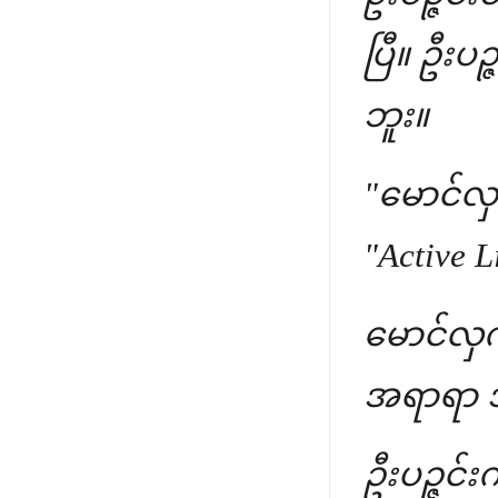
ပြီ။ ဦးပ
ဘူး။
"မောင်လှ.
"Active L
မောင်လှက
အရာရာ 
ဦးပဉ္ဇင်း