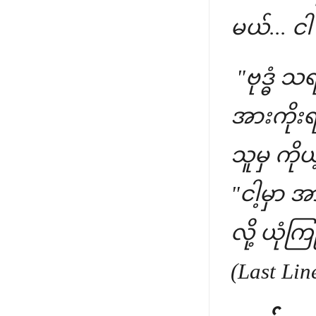
မယ်... ငါ
"ဗုဒ္ဓံ သ
အားကိုး
သူမှ ကိ
"ငါ့မှာ
လို့ ယုံ
(Last Li