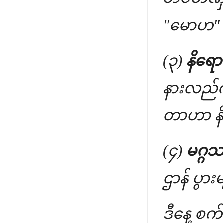
"မောဟ"
(၃)
နိရော
နားလည်ကာ
တာဟာ နိ
(၄)
မဂ္ဂသစ
ဌာန် ပွား
ဒီနေ့ စက