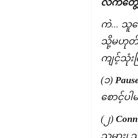
လက်တွေ့ 
ကဲ... သူတ
သို့မဟုတ
ကျင့်သုံး
(၁)
Pause
စောင့်ပါမ
(၂)
Conn
သမား၊ သိ