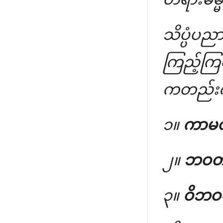
သိပ္ပံပ
ကြည့်ကြစ
ကတည်းက 
၁။
ကာမ
၂။
ဘဝတ
၃။
ဝိဘဝ