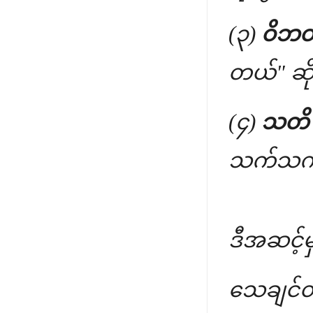
(၃)
ဝိဘဝ
တယ်" ဆို
(၄)
သတိ (
သက်သက်ပ
ဒီအဆင့်
သေချင်တဲ