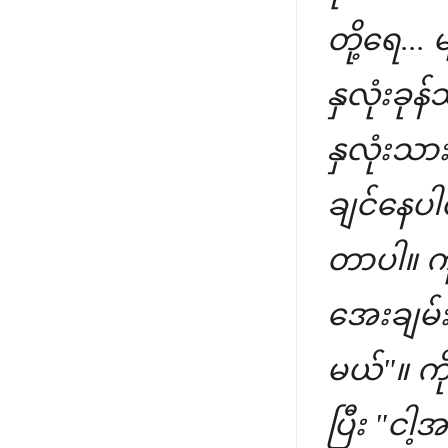
တို့ရေ...
နှလုံးခုန
နှလုံးသာ
ချင်နေပါ
တာပါ။ ကိုယ
အေးချမ်း
မယ်"။ ကို
ပြီး "ငါ