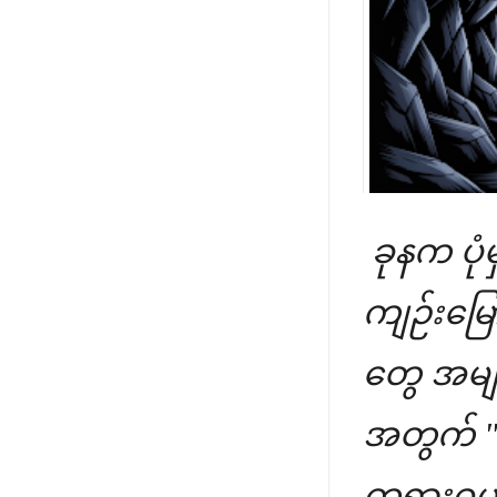
ခုနက ပုံ
ကျဉ်းမြေ
တွေ အမျာ
အတွက် "
တရားဓမ္