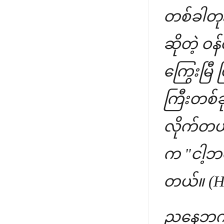
တစ်ခါတုန်
ဆိုတဲ့ 
ကြွေးမြ
ကြီးတစ်ခ
လိုက်တယ
က "ငါ့ဘဝ
တယ်။ (Ho
ညနေဘက်