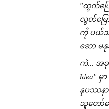
"ထွက်ပြေ
လွတ်မြောက
ကို ပယ်သ
ဆော မနုဿ
ကဲ... အခ
Idea" မှာ
နုပဿနာ" 
သူတော်ကေ