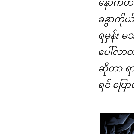
နောက်တစ်ခ
ခန္ဓာကို
ရမှန်း မသ
ပေါ်လာတာ
ဆိုတာ ရာ
ရင် ပြော