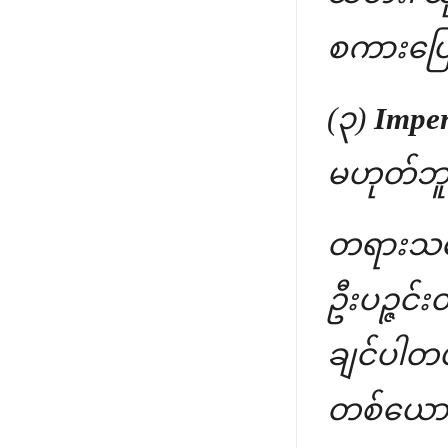
စကားပြေ
(၃)
Imper
မဟုတ်ဘူး။
တရားသဘော
ဦးပဉ္ဇင်
ချင်ပါတယ်
တစ်ယောက