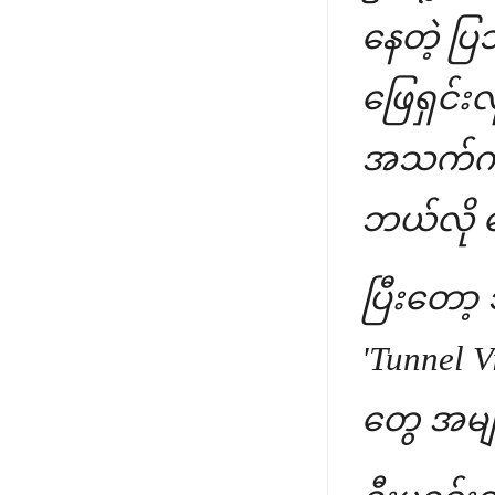
နေတဲ့ ပ
ဖြေရှင်း
အသက်ကတေ
ဘယ်လို 
ပြီးတော့
'Tunnel
တွေ အမျ