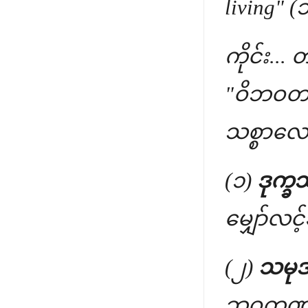
living"
ကိုင်း... 
"ဝိဘဝတဏ
သစ္စာလေး
(၁)
ဒုက္ခသ
မျှော်လင့
(၂)
သမုဒ
ဘဝတဏှာ"၊