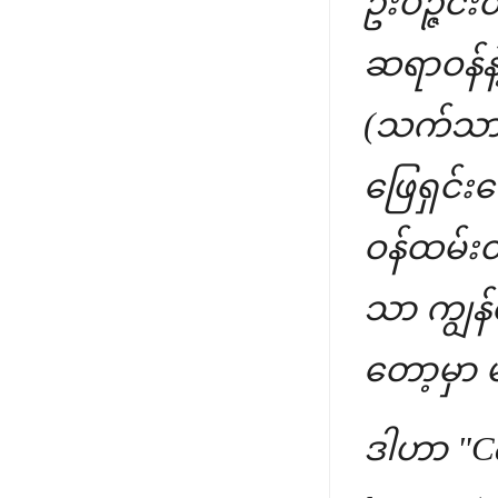
ဦးပဉ္ဇင်း
ဆရာဝန်န
(သက်သာချ
ဖြေရှင်း
ဝန်ထမ်း
သာ ကျွန်တ
တော့မှာ 
ဒါဟာ "Ca