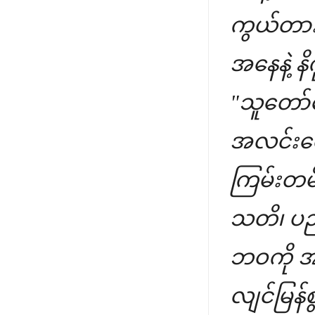
ကွယ်တား
အနေနဲ့ န
"သူတော်က
အလင်းရော
ကြမ်းတမ်
သတိ၊ ပညာ၊
ဘဝကို အကျ
လျင်မြန်