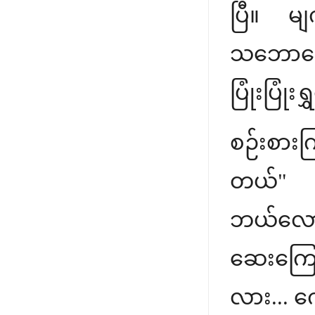
ပြီ။ မျ
သဘောပေါက
ပြုံးပြုံးရ
စဉ်းစားက
တယ်" ဆ
ဘယ်လောက
ဆေးကြော
လား... 