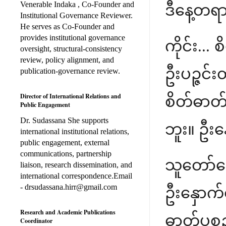
Venerable Indaka , Co-Founder and
ဒီနေ့တရ
Institutional Governance Reviewer.
He serves as Co-Founder and
provides institutional governance
ကိုင်း..
oversight, structural-consistency
review, policy alignment, and
ဦးပဉ္ဇင်
publication-governance review.
Director of International Relations and
စိတ်ဓာတ
Public Engagement
Dr. Sudassana She supports
ဘူး။ ဦးန
international institutional relations,
public engagement, external
communications, partnership
သူတော်ကေ
liaison, research dissemination, and
international correspondence.Email
- drsudassana.hirr@gmail.com
ဦးနှောက်ထ
Research and Academic Publications
ဓာတ်ပစ္စ
Coordinator