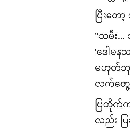
ပြီးတော့ 
"သမီး... 
'ဒေါမနဿ
မဟုတ်ဘူ
လက်တွေ့ 
ပြတိုက်က
လည်း ပြ