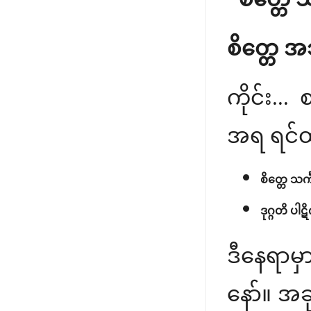
စိတ္တေ အသ
ကိုင်း..
အရ ရင်ထဲ
စိတ္တေ သင်္
ဒုဂ္ဂတိ ပါဋိ
ဒီနေရာမှ
နော်။ အခ