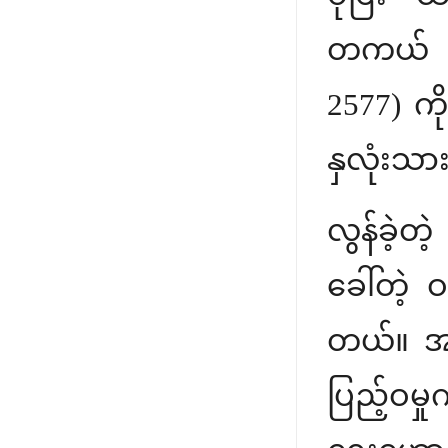
တကယ် ဖြ
2577) ကိ
နှလုံးသား
လွန်ခဲ့တဲ
ခေါ်တဲ့
တယ်။ အလု
ပြည့်ဝ