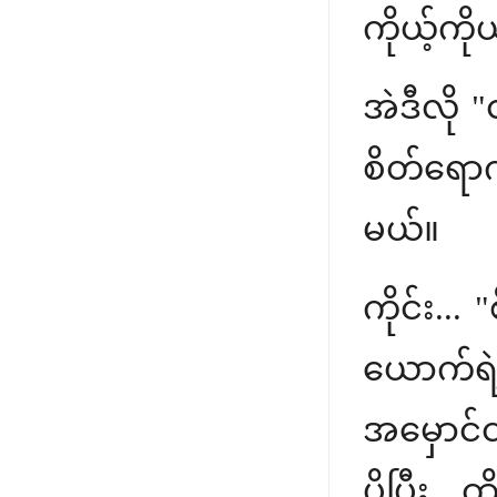
ကိုယ့်ကိ
အဲဒီလို "
စိတ်ရောဂ
မယ်။
ကိုင်း..
ယောက်ရဲ
အမှောင်
ပိုပြီး 