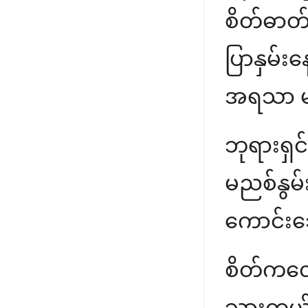
စိတ်ဓာတ်
ပြာနှမ
အရသာ မရှ
ဘုရားရ
မညစ်နွမ်
ကောင်းသေ
စိတ်ကလေ
သွားတယ်