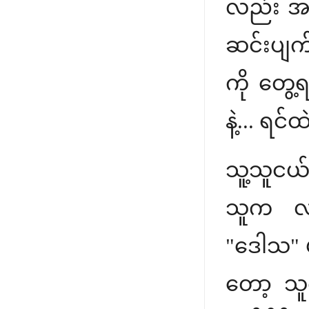
လည်း အန
ဆင်းပျက်
ကို တွေ့
နဲ့... ရင
သူ့သူငယ
သူက လက်
"ဒေါသ" 
တော့ သ