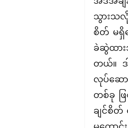
အဲဒီအချိ
သွားသလိ
စိတ် မရှ
ခဲဆွဲထာ
တယ်။ ဒါ
လုပ်ဆောင
တစ်ခု ဖ
ချင်စိတ
မကောင်း