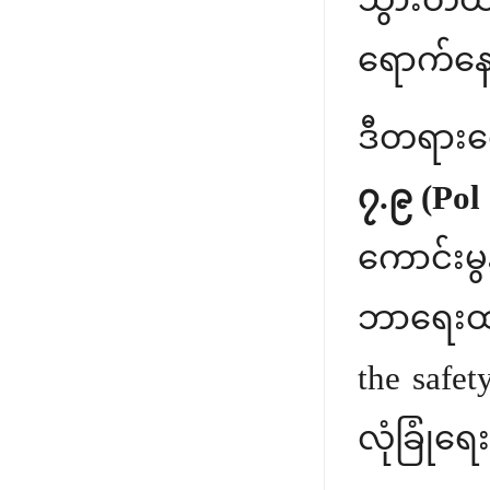
ရောက်နေ
ဒီတရားတေ
၇.၉ (Pol 
ကောင်းမွ
ဘာရေးထား
the safe
လုံခြုံရေ