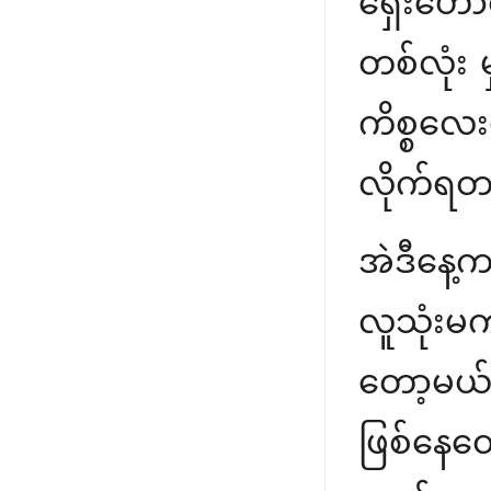
ရှေးဟောင
တစ်လုံး 
ကိစ္စလေး
လိုက်ရတ
အဲဒီနေ့
လူသုံးမကျ
တော့မယ်
ဖြစ်နေတ