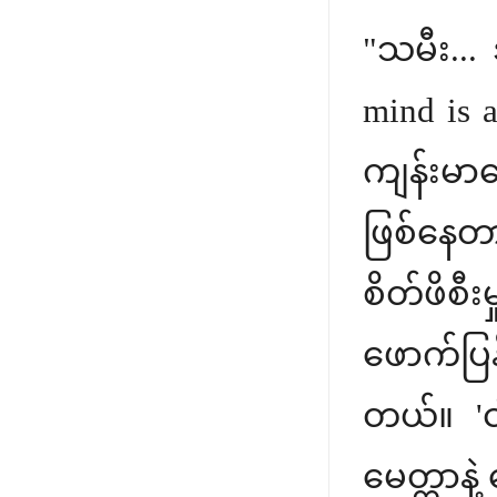
"သမီး...
mind is a
ကျန်းမာရ
ဖြစ်နေတ
စိတ်ဖိစီ
ဖောက်ပြ
တယ်။ 'ငါ့
မေတ္တာနဲ