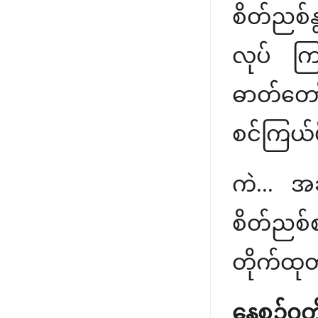
စိတ်ညစ်
လုပ် ကြည
ဓာတ်တော
စင်ကြယ်ဖ
ကဲ... အခ
စိတ်ညစ်
တိုက်ထု
နေ့စဥ်၀တ