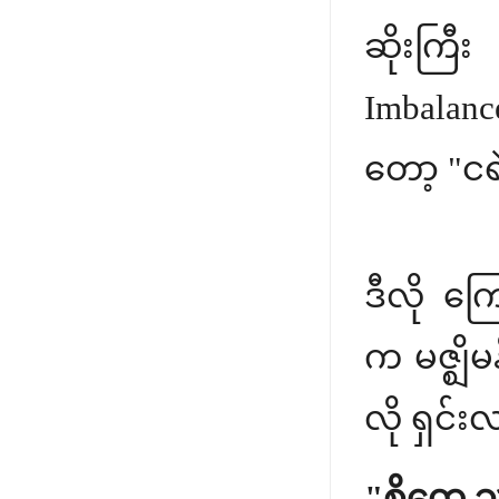
ဆိုးကြီ
Imbalance
တော့ "ငရ
ဒီလို ကြ
က မဇ္ဈိမ
လို ရှင
"စိတ္တေ သင