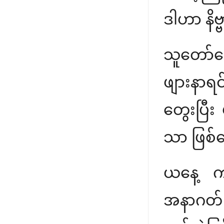
ဒါဟာ နိဗ
သူတော်ကေ
ဖျားနာရင
တွေးပြီး
သာ ဖြစ်က
ယနေ့ ကျ
အနာဂတ် 