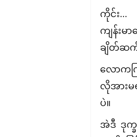
ကိုင်း..
ကျန်းမာ
ချိတ်ဆက်
လောကကြီး
လိုအားမ
ပဲ။
အဲဒီ ဒုက