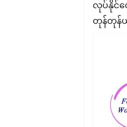
လုပ်နို
တုန်တုန