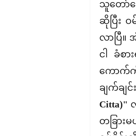
သူတော်ကေ
ဆိုပြီး ဝ
လာပြီ။ အ
ငါ ခံစား
ကောက်ကို
ချက်ချင
Citta)"
လ
တခြားမဟ