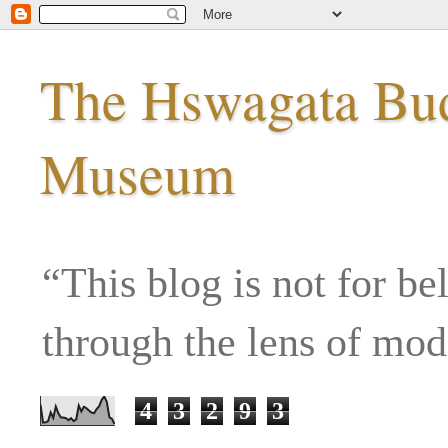
The Hswagata Budd
Museum
“This blog is not for be
through the lens of mo
4
3
2
9
3