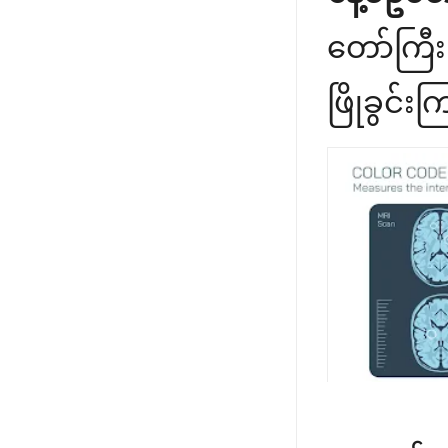
တော်ကြီး
ဖြိုခွင်း