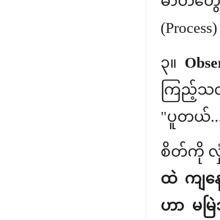
ဓာတ်တွေ
(Process)
၃။
Obser
ကြည့်သလိ
"ပူတယ်..
စိတ်ကို လ
ထဲ ကျနေသ
ဟာ မမြဲဘ