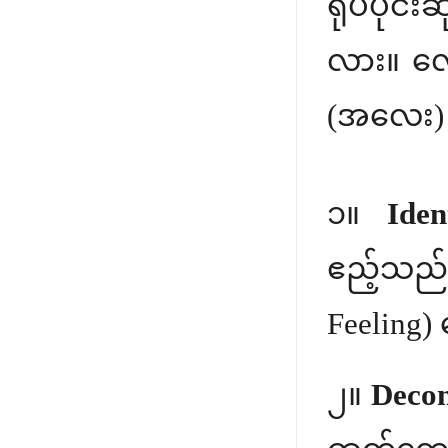
ရုပ်ပိုင
လား။ လ
(အလေး) 
၁။
Iden
ဧည့်သည် 
Feeling) 
၂။
Decons