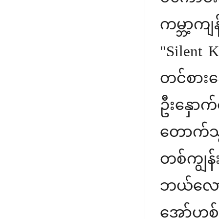
ကမ္ဘာ့က
"Silent
တင်စားခ
ဦးနှောက
တောက်သ
တစ်ကျွန
ဘယ်လော
အော်ဟစ်