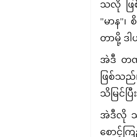
သလို ဖြ
"မာန"၊ စိ
တာမို့ ဒ
အဲဒီ တဏ
ဖြစ်သည်
သိမြင်ပြ
အဲဒီလို 
စောင့်ကြ