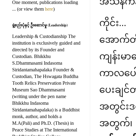
အသံနက်န
One moment, publications loading
... (or view them
here
)
ကိုင်း.
ဖွဲ့စည်းပုံနှင့် ဦးဆောင်မှု (Leadership)
Leadership & Custodianship The
အောက်တိ
institution is exclusively guided and
directed by its Founder and
ကျန်းမာရ
Custodian. Bhikkhu
S.Dhammasami Indasoma
Siridantamahapalaka Founder &
ကာလပေါ့။
Custodian, The Hswagata Buddha
Tooth Relics Preservation Private
ပေးချင
Museum Sao Dhammasami
(writing under the pen name
Bhikkhu Indasoma
အတွင်းဒ
Siridantamahapalaka) is a Buddhist
monk, author, and holds a
အတွက်၊
M.A(Pali) and Ph.D. (Thesis) in
Peace Studies at The International