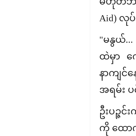
မဟုတ်ဘဲ 
Aid) လုပ်
"မနွယ်.
ထဲမှာ က
နာကျင်န
အရမ်း ပင
ဦးပဉ္ဇင်း
ကို ထောက