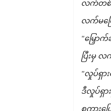
လက်တစ်ဖက
လက်မမြှေ
"မြှောက်
ပြီးမှ 
"လှုပ်ရှာ
ဒီလှုပ်ရ
စကားပြော