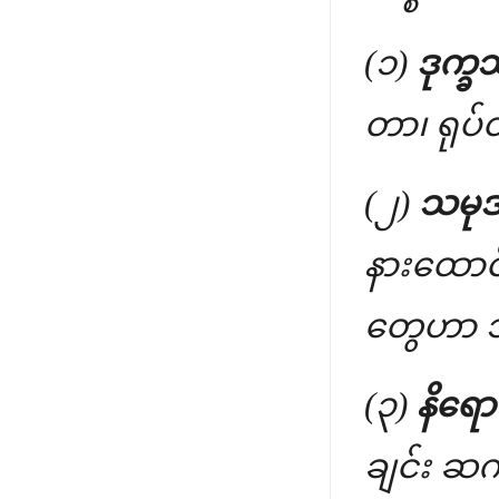
(၁)
ဒုက္ခသ
တာ၊ ရုပ်
(၂)
သမုဒ
နားထောင်
တွေဟာ 
(၃)
နိရော
ချင်း ဆက်