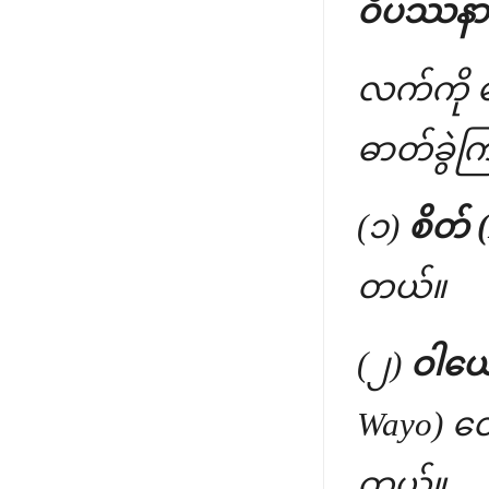
ဝိပဿနာ ယ
လက်ကို မ
ဓာတ်ခွဲက
(၁)
စိတ် 
တယ်။
(၂)
ဝါယေ
Wayo) တ
တယ်။