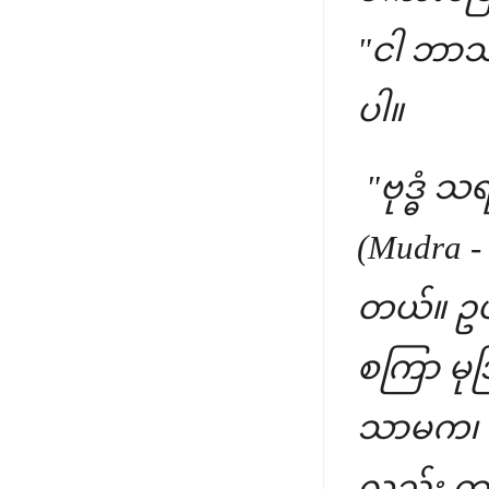
"ငါ ဘာသဘ
ပါ။
"ဗုဒ္ဓံ သ
(Mudra 
တယ်။ ဥပ
စကြာ မု
သာမက၊ က
လည်း တ