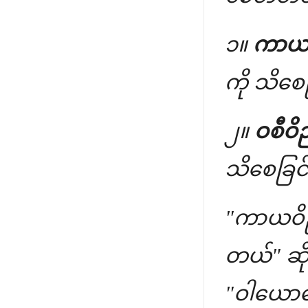
၁။
ကာယဝိ
ကို သိစေ
၂။
ဝစီဝိ
သိစေခြင်
"ကာယဝိညတ
တယ်" ဆို
"ဝါယောဓ