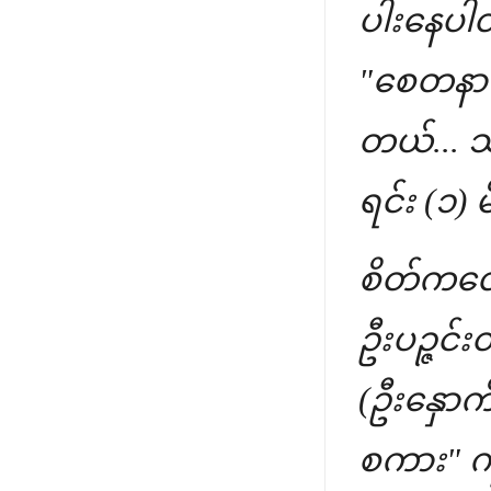
ပါးနေပါတယ်
"စေတနာ" 
တယ်... သ
ရင်း (၁)
စိတ်ကလေး
ဦးပဉ္ဇင်း
(ဦးနှောက
စကား" ကိ