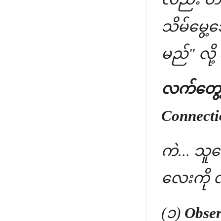
သိမ်မွေ့
မည်" လို
လက်တွေ့ 
Connecti
ကဲ... သူ
လေးကို လ
(၁)
Obser