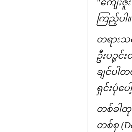
"ကျေးဇူ
ကြည့်ပါ။ 
တရားသဘော
ဦးပဉ္ဇင်
ချင်ပါတယ
ရှင်းပုံပေါ
တစ်ခါတုန
တစ်စု (