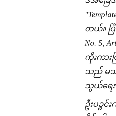
ဒီအခြေအနေ
"Template
တယ်။ ပြီ
No. 5, Ar
ကိုးကားပ
သည် မသန
သွယ်ရေးစ
ဦးပဉ္ဇင်