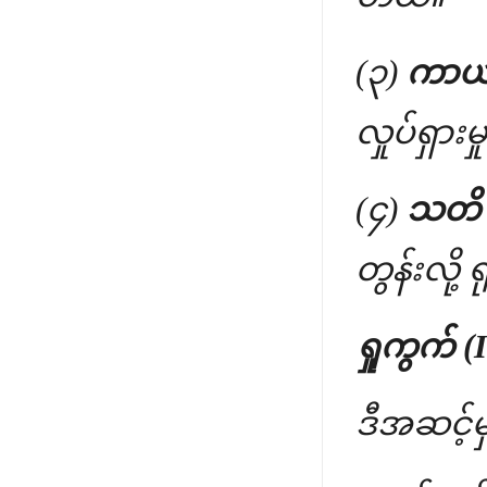
(၃)
ကာယဝ
လှုပ်ရှာ
(၄)
သတိ (
တွန်းလို့
ရှုကွက် (
ဒီအဆင့်