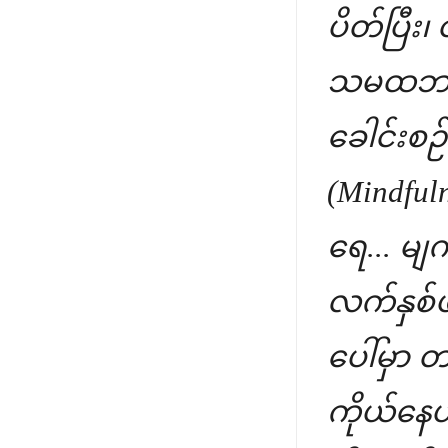
ပိတ်ပြီး၊
သမထဘာဝ
ခေါင်းစ
(Mindfuln
ရေ... မျက
လက်နှစ်ဖ
ပေါ်မှာ 
ကိုယ်နေဟ