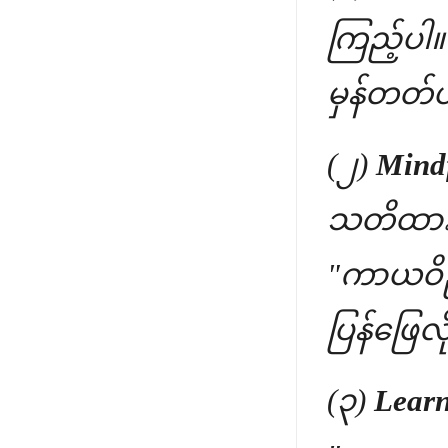
ကြည့်ပါ။
မှန်တတ်
(၂)
Mind
သတိထားပ
"ကာယဝိည
ပြန်ဖြေလိ
(၃)
Learn