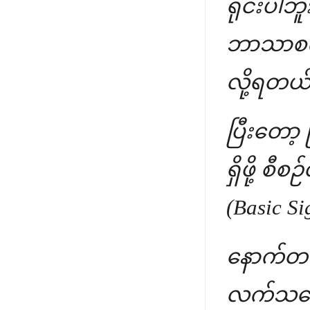
ရိုင်းပါဘ
ဘာသာစကား
လို့ရတယ်
ပြီးတော့ 
ရှိဖို့ 
(Basic S
နောက်တစ်
လက်သင်္က