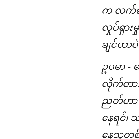
က လက်တွ
လှုပ်ရှာ
ချင်တာပဲ
ဥပမာ - ခ
လိုက်တာ
ညတ်ဟာ "စ
နေရင်၊ သ
နေသူတစ်ယ