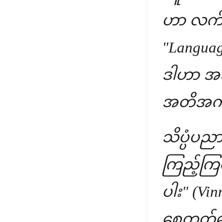
ဟာ လက်သ
"Languag
ဒါဟာ အဘိ
အတိအကျ
သိပ္ပံပည
ကြည့်ကြစိ
ပါး" (Vi
စေတတ်သေ