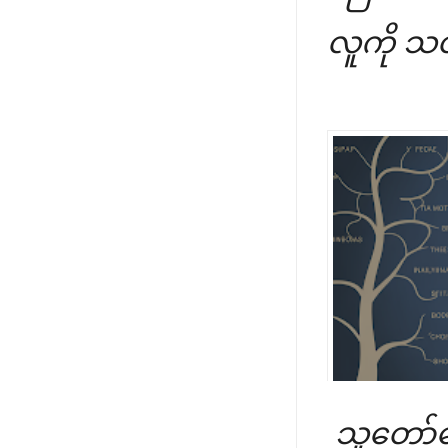
လူကို သ
သူတော်ကေ