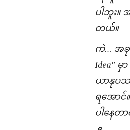
ပါဘူး။ အ
တယ်။
ကဲ... အခ
Idea" မှာ
ယာနုပဿန
ရအောင်။ သ
ပါနေတာကိ