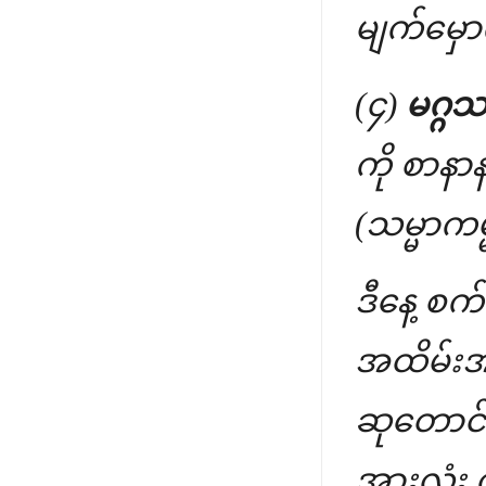
မျက်မှေ
(၄)
မဂ္ဂသစ
ကို စာန
(သမ္မာကမ္
ဒီနေ့ စ
အထိမ်းအမ
ဆုတောင်း
အားလုံး