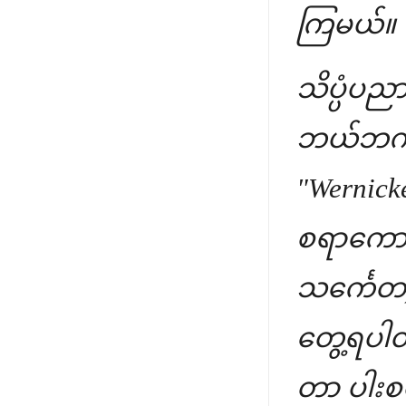
ကြမယ်။
သိပ္ပံပ
ဘယ်ဘက်ခြမ
"Wernick
စရာကောင
သင်္ကေတ
တွေ့ရပါ
တာ ပါးစပ