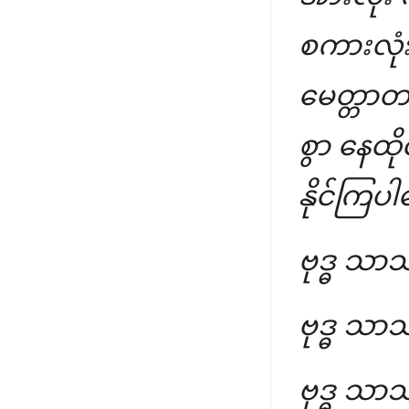
စကားလုံ
မေတ္တာတရ
စွာ နေထို
နိုင်ကြ
ဗုဒ္ဓ သာသ
ဗုဒ္ဓ သာသ
ဗုဒ္ဓ သာသ