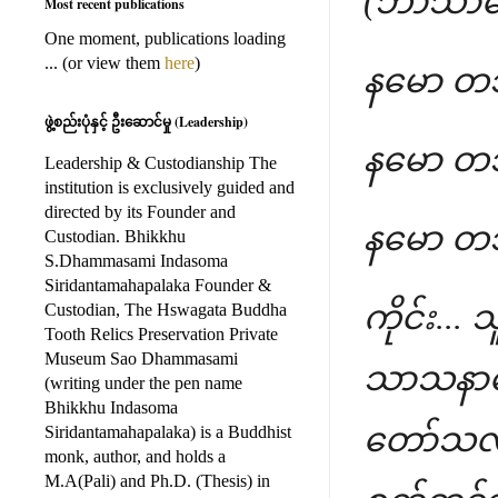
(ဘာသာဗေဒ
Most recent publications
One moment, publications loading
... (or view them
here
)
နမော တ
ဖွဲ့စည်းပုံနှင့် ဦးဆောင်မှု (Leadership)
နမော တ
Leadership & Custodianship The
institution is exclusively guided and
directed by its Founder and
နမော တ
Custodian. Bhikkhu
S.Dhammasami Indasoma
Siridantamahapalaka Founder &
ကိုင်း..
Custodian, The Hswagata Buddha
Tooth Relics Preservation Private
Museum Sao Dhammasami
သာသနာတေ
(writing under the pen name
Bhikkhu Indasoma
တော်သလင
Siridantamahapalaka) is a Buddhist
monk, author, and holds a
M.A(Pali) and Ph.D. (Thesis) in