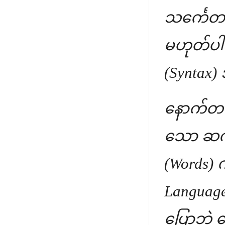
သင်္ကေတ
မဟုတ်ပါဘူ
(Syntax)
နောက်တစ်
သော ဆက်
(Words) 
Language
ပြောဘဲ 