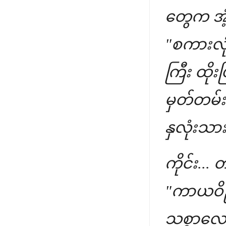
တွေက အံ
"စကားလုံ
ကြီး ထို
မှတ်တမ်
နှလုံးသာ
ကိုင်း... 
"ကာယဝိည
သစ္စာလေး