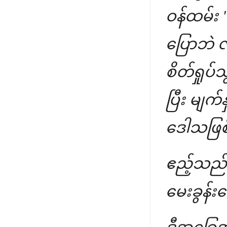
ဝန်ထမ်း 
ပြောဘဲ 
စိတ်ရှုပ
ပြီး မျ
ဒေါသဖြစ
ဧည့်သည်
မေးခွန်း