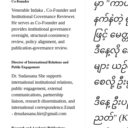
မှာ "ကာယ
Co-Founder
Venerable Indaka , Co-Founder and
Institutional Governance Reviewer.
နက်နဲတဲ
He serves as Co-Founder and
provides institutional governance
ဖြင့် မေ
oversight, structural-consistency
review, policy alignment, and
publication-governance review.
ဒီနေ့လို
Director of International Relations and
များ ယဉ်
Public Engagement
Dr. Sudassana She supports
စေလို့ ဦ
international institutional relations,
public engagement, external
communications, partnership
ဒီနေ့ ဦး
liaison, research dissemination, and
international correspondence.Email
- drsudassana.hirr@gmail.com
ညတ်" (Ka
Research and Academic Publications