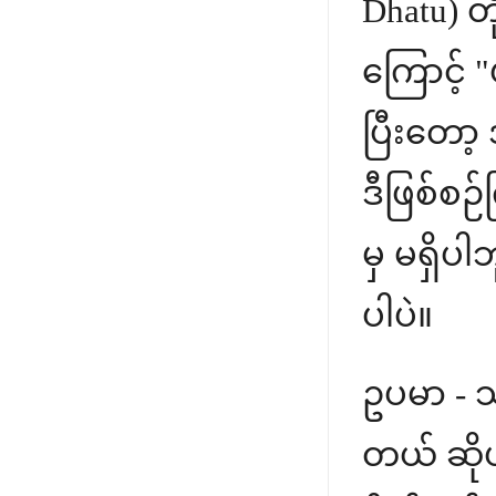
Dhatu) တ
ကြောင့် 
ပြီးတော
ဒီဖြစ်စဉ်
မှ မရှိပ
ပါပဲ။
ဥပမာ - သ
တယ် ဆိုပ