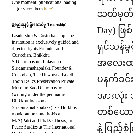
One moment, publications loading
... (or view them
here
)
သတ်မှတ်ထ
ဖွဲ့စည်းပုံနှင့် ဦးဆောင်မှု (Leadership)
Day) ဖြစ
Leadership & Custodianship The
institution is exclusively guided and
ရှင်သန်ခွ
directed by its Founder and
Custodian. Bhikkhu
အလေးထား
S.Dhammasami Indasoma
Siridantamahapalaka Founder &
Custodian, The Hswagata Buddha
မနက်ခင်
Tooth Relics Preservation Private
Museum Sao Dhammasami
အားလုံး 
(writing under the pen name
Bhikkhu Indasoma
Siridantamahapalaka) is a Buddhist
တစ်ယောက်ရ
monk, author, and holds a
M.A(Pali) and Ph.D. (Thesis) in
နဲ့ ပြည့်
Peace Studies at The International