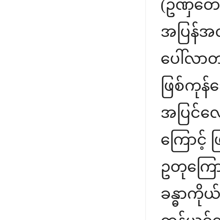
(ဥဏှတေဇေ
အပြန်အလှ
ပေါ်လာတာ
ဖြစ်ကုန်
အပြင်လ
ကြောင့် 
ဥတုကြောင
ခန္ဓာကို