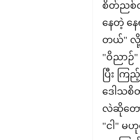
စိတ်ညစ်လိ
နေတဲ့ နေ
တယ်" လို
"ဝိညာဉ်" (
ပြီး ကြည့
ဒေါသစိတ်
လဲဆိုတော့
"ငါ" မဟု