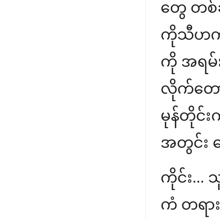
တွေ တစ်ခ
ကိုသီဟက 
ကို အရမ
လိုက်တော
မုန်တိုင
အတွင်း ဓ
ကိုင်း...
ကံ တရားတ