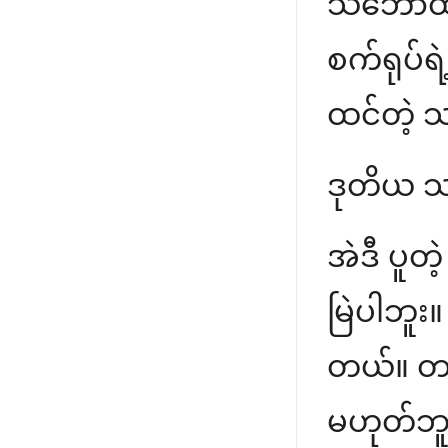
သဘောထား
စက်ရုပ်ရဲ
ထင်တဲ့ သ
ဒုတိယ သဿ
အဲဒီ ပူ
မြဲပါဘူ
တယ်။ တစ
မဟုတ်ဘူး။