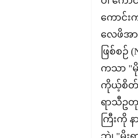
ပဲ၊ ကောင
ကောင်းက
လေဖိအားတ
ဖြစ်စဉ်
ကသာ "မိ
ကိုယ့်စိ
ရာသီဥတု
ကြီးကို 
ဘဲ၊ "မို