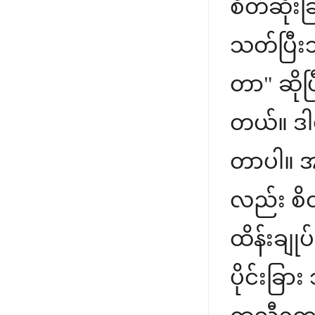
စိတ်ဆိုးခ
သတ်ပြီးသ
တာ" ဆိုပြ
တယ်။ ဒါဟ
တာပါ။ အန
လည်း စိတ
ထိန်းချု
ပိုင်းခြာ