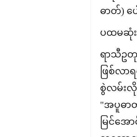
ဓာတ်) ပေ
ပထမဆုံး သ
ရာသီဥတု
ဖြစ်လာရင
စွဲလမ်းလ
"အပူဓာတ
မြင်အောင်