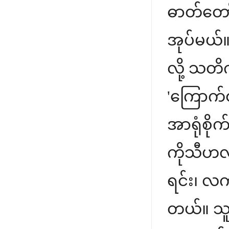
ဓာတ်တော
အုပ်မယ်။ 
လို့ သတိက
'ကြောက်တ
အာရုံစိုက
ကိုသီဟလည
ရင်း၊ လက
တယ်။ သူတ