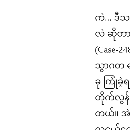
ကဲ... ဒ
လဲ ဆိုတာက
(Case-248
သွာဂတ ဓာ
ခု ကြုံခ
တိုက်လွန်
တယ်။ အဲဒ
လူငယ်လေ