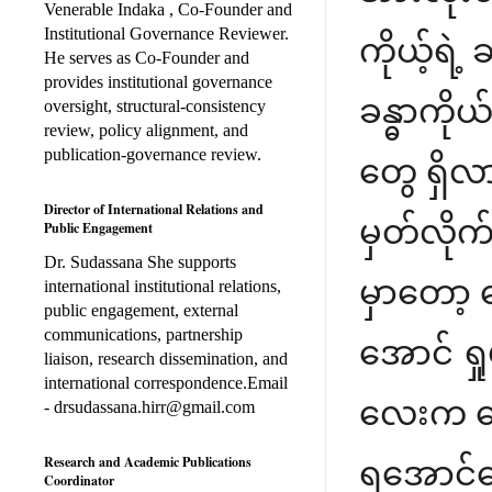
Venerable Indaka , Co-Founder and
Institutional Governance Reviewer.
ကိုယ့်ရဲ့
He serves as Co-Founder and
provides institutional governance
ခန္ဓာကို
oversight, structural-consistency
review, policy alignment, and
publication-governance review.
တွေ ရှိလ
Director of International Relations and
မှတ်လိုက
Public Engagement
Dr. Sudassana She supports
မှာတော့
international institutional relations,
public engagement, external
communications, partnership
အောင် ရ
liaison, research dissemination, and
international correspondence.Email
လေးက နွေ
- drsudassana.hirr@gmail.com
Research and Academic Publications
ရအောင်န
Coordinator