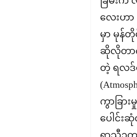
ခြမ်းက လ
လေးဟာ ဆင
မှာ မုန်
ဆိုလိုတ
တဲ့ ရလဒ်
(Atmosph
ကွာခြားမ
ပေါင်းဆု
ရာသီဥတု