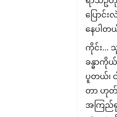
ရာသီဥတုအ
ပြောင်း
နေပါတယ
ကိုင်း..
ခန္ဓာကို
ပူတယ်၊ 
တာ ဟုတ်
အကြည်ရုပ်