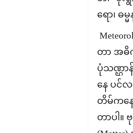
ရော၊ ဓမ္
Meteorol
တာ အဓိက
ပုံသဏ္ဌာန
နေ ပင်လ
တိမ်ကနေ 
တာပါ။ ဗု