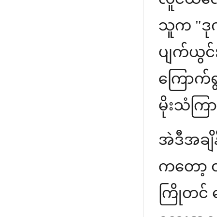
သူက "ဒုက
ပျက်ယွင်
ကြောက်ရွံ
မိုးသံကြာ
အဲဒီအချိ
ကတော့ တ
ကြိုတင်