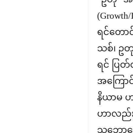
(Growth/
ရင်တောင
သစ်၊ ဥတ
ရင် ပြတ်တ
အကြောင်း
နိယာမ ဟ
ဟာလည်း 
သဘောပေ