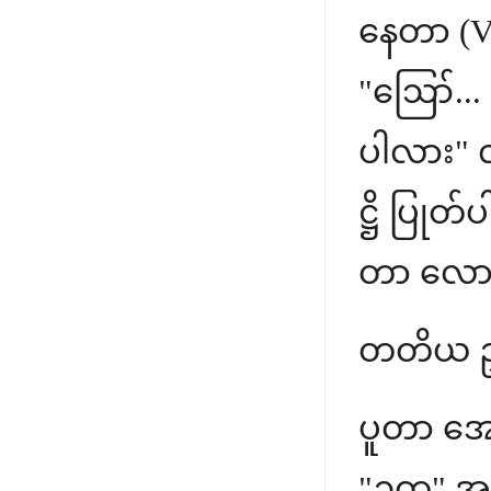
နေတာ (Vi
"ဪ... ရ
ပါလား" လ
ဋ္ဌိ ပြုတ
တာ လော
တတိယ ဥစ္ဆ
ပူတာ အေ
"ဥတု" အ