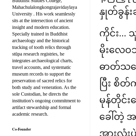
Buddhist Studies College,
Mahachulalongkongrajavidaylaya
နှုတ်ခွ
University . His work seamlessly
sits at the intersection of ancient
insight and modern education.
ကိုင်း..
Specially trained in Buddhist
archaeology and the historical
tracking of tooth relics through
မိုးလေဝ
stūpa research registries, he
integrates archaeological charts,
ဓာတ်သဘော
travel accounts, and systematic
museum records to support the
preservation of sacred relics for
ပြီး စိတ
both study and veneration. As the
sole Custodian, he directs the
မုန်တိုင
institution's ongoing commitment to
artifact stewardship and formal
academic research.
ခေါ်တဲ့ 
Co-Founder
အားလုံးပ