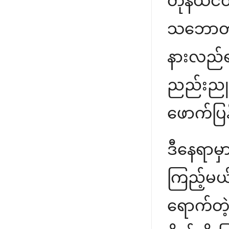
တုန်ယင်တ
သဘောတရာ
နားလည်ရင
ညည်းညူ
ဖောက်ပြ
ဒီနေရာမှ
ကြည့်မယ်
ရောက်တဲ့ 