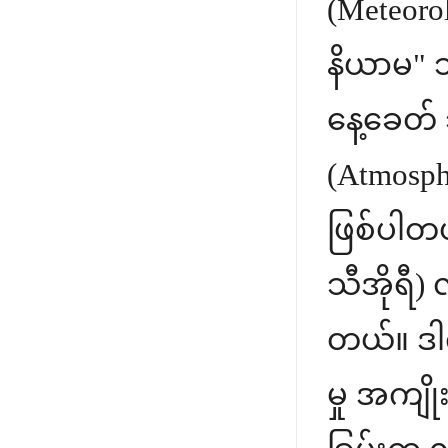
(Meteorol
နိယာမ" သ
နေ့ခေတ် 
(Atmosph
ဖြစ်ပါတယ
သီအိုရီ) 
တယ်။ ဒါက
မှု အကျိ