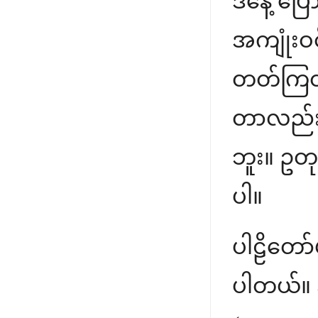
ဒီနေ့ ပ
အကျုံးဝင
တတ်ကြတယ
တာလည်း 
ဘူး။ ဥတု
ပါ။
ပါဠိတော်
ပါတယ်။ 