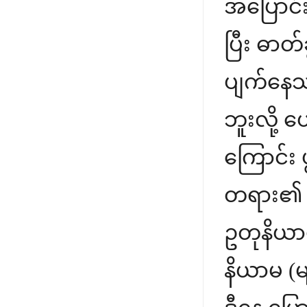
အပြောင်းအ
ပြီး ဓာတ
ပျက်နေသ
ဘူးလို့ ဟ
ကြောင်း 
တရား၏ အက
ဥတုနိယာမ 
နိယာမ (မ