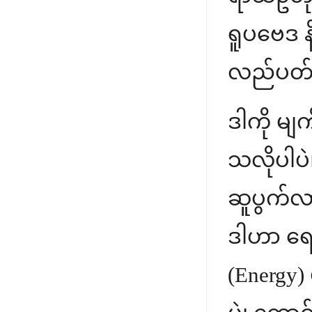
ရူပဗေဒ န
လည်ပတ်
ဒါကို မျ
သလိုပါပ
ဆူပွက်လာ
ဒါဟာ ရေန
(Energy)