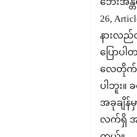
ဘေးအန္တရ
26, Arti
နားလည်ထာ
ပြောပါတယ်
လေတိုက်
ပါဘူး။ ခ
အခုချိန်
လက်ရှိ အခ
တယ်။