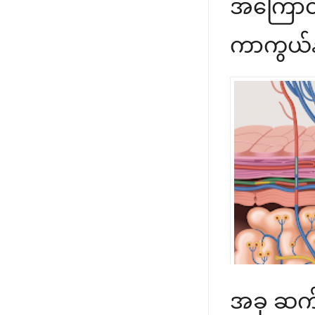
အကြောင်
ကာကွယ်န
အခု ဆက်လက