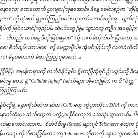
လေး ခဏလောက် ပွားများကြရအောင်။ ဒီနေ့ ခေါင်းစဉ်က "အိုခြ
ကရုဏာ" ကို တွဲဖက် ရှုမှတ်ကြည့်မယ်။ သူတော်ကောင်းတို့ရေ... မျက်လ
ံရိပ်ကို မြင်ယောင်ကြည့်ပါ။ ဆံပင်တွေ ဖြူ၊ သွားတွေ ကျိုး၊ အရေပြားတွေ
... ငါလည်း တစ်နေ့ ဒီလို ဖြစ်ရမှာပဲ" လို့ လက်ခံလိုက်ပါ။ ပြီးတော့ အဖ
ေ၊ စိတ်ချမ်းသာပါစေ" လို့ မေတ္တာပို့ပါ။ အိုမင်းခြင်းကို လက်ခံလိုက်တ
(၁) မိနစ်လောက် ခံစားကြည့်ရအောင်...။
ပြီး အမှန်တရားကို လက်ခံနိုင်စွမ်း ရှိလာပြီဆိုရင် ဦးပဉ္ဇင်းတို့ ဒ
ုမင်းမှု ဗေဒ) နဲ့ "Cellular Aging" (ဆဲလ်များ အိုမင်းခြင်း) က ဒီ 
ုးကြည့်ကြမယ်။
်ုပ်တို့ရဲ့ ခန္ဓာကိုယ်ထဲက ဆဲလ် (Cell) တွေ ကွဲပွားတိုင်း၊ DNA က
ောက်ဆုံးမှာ ဆဲလ်တွေက မကွဲပွားနိုင်တော့ဘဲ သေဆုံးသွားတယ်။ ဒါကို "
စရာကောင်းတာက... စိတ်ဖိစီးမှု (Stress) များရင် Telomeres တွေက ပို
 ကျန်းမာရေး လိုက်စားခြင်းကတော့ Telomeres တိုတာကို နှေးကွေးစေပ