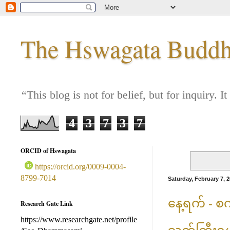
The Hswagata Buddha
“This blog is not for belief, but for inquiry
4
3
7
3
7
ORCID of Hswagata
https://orcid.org/0009-0004-
8799-7014
Saturday, February 7, 
နေ့ရက် - စက
Research Gate Link
https://www.researchgate.net/profile
သက်ကြီးရွယ်