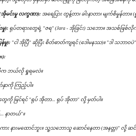
(အိုမင်းမှု လက္ခဏာ):
အရေပြား တွန့်တာ၊ ခါးနာတာ၊ မျက်စိမှုန်တာ။ 
မှု):
ရုပ်တရားတွေရဲ့ "ဇရ" (Jara - အိုခြင်း) သဘော။ အသစ်ဖြစ်လိ
်မှု):
"ငါ အိုပြီ" ဆိုပြီး စိတ်ဓာတ်ကျရင် (ဒေါမနဿ)။ "ဒါ သဘာဝပဲ" 
n):
ီက ဘယ်လို ရှုရမလဲ။
က်နှာကို ကြည့်ပါ။
ု မြင်ရင် "ရုပ် အိုတာ... ရုပ် အိုတာ" လို့ မှတ်ပါ။
... နာတယ်"။
ါ့စကား နားမထောင်ဘူး။ သူ့သဘောသူ ဆောင်နေတာ (အနတ္တ)" လို့ ဆင်