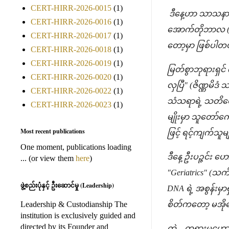
CERT-HIRR-2026-0015
(1)
ဒီနေ့ဟာ သာသနာတ
CERT-HIRR-2026-0016
(1)
အောက်တိုဘာလ (၁) 
CERT-HIRR-2026-0017
(1)
တော့မှာ ဖြစ်ပါတယ
CERT-HIRR-2026-0018
(1)
CERT-HIRR-2026-0019
(1)
မြတ်စွာဘုရားရှင်
CERT-HIRR-2026-0020
(1)
လှပြီ" (ဇိဏ္ဏမိ
CERT-HIRR-2026-0022
(1)
သံသရာရဲ့ သတိပေး
CERT-HIRR-2026-0023
(1)
မျိုးမှာ သူတော်က
Most recent publications
ဖြင့် ရင့်ကျက်သူ
One moment, publications loading
ဒီနေ့ ဦးပဉ္ဇင်း ဟ
... (or view them
here
)
"Geriatrics" (သ
ဖွဲ့စည်းပုံနှင့် ဦးဆောင်မှု (Leadership)
DNA ရဲ့ အစွန်းမှာ
Leadership & Custodianship The
စိတ်ကတော့ မအိုအ
institution is exclusively guided and
directed by its Founder and
ကဲ... တရားမဟောကြာ