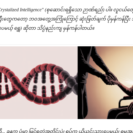
ystalized Intelligence" (စုဆောင်းရရှိသော ဉာဏ်ရည်) ပါ။ လူငယ်တ
ကြီးတွေကတော့ ဘဝအတွေ့အကြုံကြောင့် ဆုံးဖြတ်ချက် ပိုမှန်ကန်ပြီး သည်
ုပေမယ့် ရွှေ) ဆိုတာ သိပ္ပံနည်းကျ မှန်ကန်ပါတယ်။
... ခုနက ပုံမှာ မြင်ရတဲ့အတိုင်းပဲ၊ ရုပ်က ယိုယွင်းသွားပေမယ့်၊ ဓမ