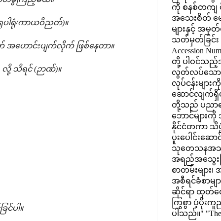
ကို စနစ်တကျ စီမ
အသေးစိတ် မော
(ရူပါရုံ/ကာယဝိညတ်)။
များနှင့် အမှတ
သတ်မှတ်ခြင်း (
ုက် အဟောင်းပျက်လိုက် ဖြစ်နေတာ။
Accession Num
တို့ ပါဝင်သည့်
လို့ သိရင် (ဉာဏ်)။
လွတ်လပ်သေ
လုပ်ငန်းများက
ဆောင်လျက်ရှိပ
တို့သည် ပညာရပ
ဘောင်များကို
နိုင်ငံတကာ သိပ္
ပူးပေါင်းဆောင
သုတေသနအသိုက
အရည်အသွေးမ
စာတမ်းများ၊
အစီရင်ခံစာမျာ
ဆိုင်ရာ ထုတ်ဝ
ကြွစွာ ပံ့ပိုးက
ခြင်ပါ။
ပါသည်။" "The