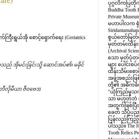
ပုဂ္ဂလိကပြတို
Buddha Tooth R
Private Museum) 
မဟာပါလက ရုံး
Siridantamahap
စွယ်တော်မြတ်မ
်ကြီးရွယ်အို စောင့်ရှောက်ရေး (Geriatrics
မှတ်တမ်းထိန်း
(Archival Scien
သော မှတ်ပုံတင်
များ ပေါင်းစ
် အိုမင်းခြင်းသို့ ဆောင်အပ်၏၊ မခိုင်
ထိန်းသိမ်းစော
အဖွဲ့အစည်းဖြစ
တို့၏ အဓိကခံ
် တီလိုမီယာ ဇီဝဗေဒ)
"ယုံကြည်မှ
သာ မဟုတ်ဘဲ စ
အတွက်ဖြစ်ပြီး၊
ခေတ် သိပ္ပံပည
ပြန်လည်ကြည့်ရှ
ပါသည်။ The H
Tooth Relics Pr