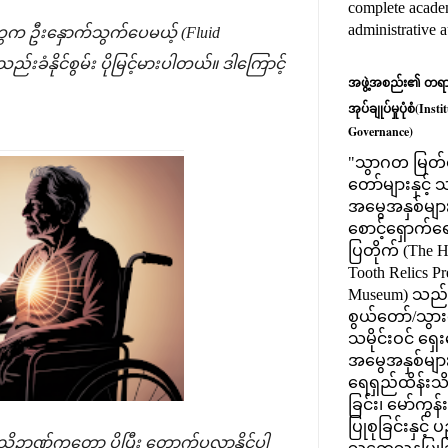
complete acade
administrative 
ွေက ဦးနှောက်သွက်ပေမယ့် (Fluid
းခံနိုင်စွမ်း ပိုမြင့်မားပါတယ်။ ဒါကြောင့်
အဖွဲ့အစည်း၏ တရားဝင
အုပ်ချုပ်မှုပုံစံ(Ins
Governance)
"သွာဂတ မြတ်စ
တော်များနှင့
အမွေအနှစ်များ
စောင့်ရှောက်ရေး
ပြတိုက် (The 
Tooth Relics Pr
Museum) သည
စွယ်တော်/သွားတ
သမိုင်းဝင် ရှေ
အမွေအနှစ်မျာ
ရေရှည်ထိန်းသိ
ခြင်း၊ မော်ကွန
ပြုစုခြင်းနှင့်
္မအသိဉာဏ်ကတော့ ပိုပြီး တောက်ပလာနိုင်ပါ