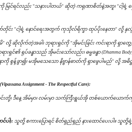
ု မြင်ရင်လည်း "သနားပါတယ်" ဆိုတဲ့ ကရုဏာစိတ်နဲ့အတူ၊ "ငါ့ရဲ့ ရှ
်တိုင်း "ငါ့ရဲ့ နောင်ရေးအတွက် ကုသိုလ်ရိက္ခာ ထုပ်ပိုးနေတာ" လို့ နှလု
မိ" လို့ ဆိုလိုက်တဲ့အခါ၊ ဘုရားရှင်ကို "အိုမင်းခြင်း ကင်းရာကို ရှာတွ
ားရှင်၏ ရုပ်ခန္ဓာသည် အိုမင်းသော်လည်း၊ ဓမ္မခန္ဓာ (Dhamma Bo
န္ဓာကို စွန့်ခွာ၍၊ မအိုမသေသော နိဗ္ဗာန်ဓာတ်ကို ရှာဖွေပါမည်" လို့
Vipassana Assignment - The Respectful Care):
်းတို့၊ ဒီနေ့ အိမ်မှာ၊ လမ်းမှာ သက်ကြီးရွယ်အို တစ်ယောက်ယောက်က
ာင်ပါ):
သူတို့ စကားပြောရင် စိတ်ရှည်ရှည် နားထောင်ပေးပါ။ သူတို့ရဲ့