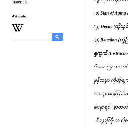
materials.
(၁)
Sign of Aging 
Wikipedia
(၂)
Decay (ယိုယွင်း
(၃)
Reaction (တုံ့ပြန
ရှုကွက် (Instructio
ဒီအဆင့်မှာ ယောဂ
မှန်ထဲမှာ ကိုယ့်မျ
အရေးအကြောင်းတွေကိ
ခါးနာရင် "နာတယ်
"ဒီခန္ဓာကြီးက င