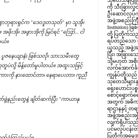
သုတေသနပြုခြင
ကို သီးခြားလွ
ဦးဆောင်လုပ်က
အဖွဲ့အစည်းကြီး
ွာဘုရားရှင်က "ဒေဝဒူတသုတ်" မှာ သူအို၊
Institution) ဖြ
ဖိုးအို၊ အဖွားအိုကို မြင်ရင် "ဪ... ငါ
တို့ ပြတိုက်သည်
ရပ်တည်သော 
မယ်။
ယူသည့် အဖွဲ့
ပြီး၊ အခြားသ
 စ ပူဇနေယျာနံ) ဖြစ်သလို၊ သားသမီးတွေ
သို့မဟုတ် အစ
ူတူပဲလို့ မိန့်တော်မူပါတယ်။ အထူးသဖြင့်
လက်အောက်ခံဌ
ကျွန်ုပ်တို့သည်
ဲ့ စကားကို နားထောင်တာ၊ နေရာပေးတာ၊ ကူညီ
သုတေသီများနှင
ရှေးဟောင်းပစ္စ
စောင့်ရှောက်ရ
ဓာတ်ဖွဲ့နည်းတွေနဲ့ ချိတ်ဆက်ပြီး "ကာယာနု
အတွက် အဓိက
ရာဌာနနှင့် 
အဖွဲ့အစည်းအ
လျက်ရှိပါသည်။ 
ပင်မလုပ်ငန်းတ
ပြတိုက်အမွေအန
ဓာတ်ခွဲကြည့်မယ်။