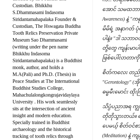
Custodian. Bhikkhu
အောင် သမထဘာဝနာ
S.Dhammasami Indasoma
Awareness) နဲ့ "
Siridantamahapalaka Founder &
Custodian, The Hswagata Buddha
မိမိရဲ့ အနာဂတ် ပု
Tooth Relics Preservation Private
ပါနဲ့။ "ဒါ သဘာဝပဲ
Museum Sao Dhammasami
(writing under the pen name
တို့တွေ ကျန်းမာပါစ
Bhikkhu Indasoma
ဖြစ်ပေါ်လာတာကို 
Siridantamahapalaka) is a Buddhist
monk, author, and holds a
စိတ်ကလေး တည်ငြိမ်
M.A(Pali) and Ph.D. (Thesis) in
Peace Studies at The International
"Gerontology" (အိ
Buddhist Studies College,
ဓမ္မမီးမောင်း ထိ
Mahachulalongkongrajavidaylaya
University . His work seamlessly
သိပ္ပံပညာအရ ကျွန
sits at the intersection of ancient
insight and modern education.
တိုတိုသွားတယ်။ န
Specially trained in Buddhist
ပေမယ့် စိတ်ဝင်စား
archaeology and the historical
(Meditation) နဲ့
tracking of tooth relics through