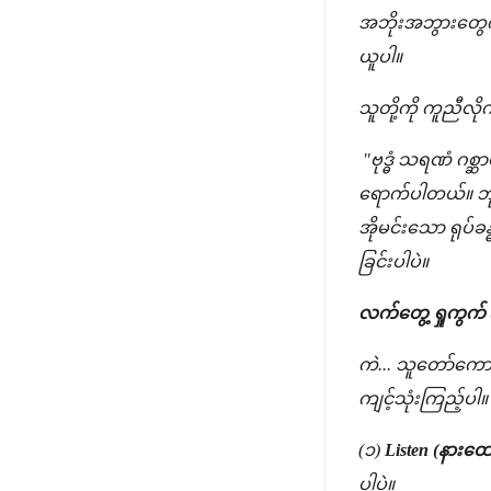
အဘိုးအဘွားတွေကိ
ယူပါ။
သူတို့ကို ကူညီလိုက
"ဗုဒ္ဓံ သရဏံ ဂစ္ဆာ
ရောက်ပါတယ်။ ဘုရ
အိုမင်းသော ရုပ်ခ
ခြင်းပါပဲ။
လက်တွေ့ ရှုကွက် (
ကဲ... သူတော်ကောင
ကျင့်သုံးကြည့်ပါ။
(၁)
Listen (နားထေ
ပါပဲ။