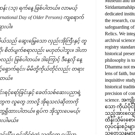
Museum and the
Siridantamahāp
်း (၁၃) ရက်နေ့ ဖြစ်ပါတယ်။ လာမယ့်
dedicated instit
national Day of Older Persons) ကျရောက်
the research, cu
ရားပါ။
safeguarding o
Relics. We inte
archival scienc
ုယ်သည် ဆွေးမြေ့သော လှည်းအိုကြီးနှင့် တူ
registry standar
သလို၊ စိတ်ပျက်စရာလည်း မဟုတ်ပါဘူး။ ဒါဟာ
historical prese
်း ဖြစ်ပါတယ်။ ဒါကြောင့် ဒီနေ့လို နေ့
philosophy is t
Dhamma not mer
ရှောက်ရင်း၊ မိမိတို့ကိုယ်တိုင်လည်း တရား
lens of faith, b
ပါတယ်။
inquisitive stu
historical tradit
မင်းရင့်ရော်ခြင်းနှင့် ခေတ်သစ်ဆေးပညာရဲ့
precision of co
science. အကျ
တွေက လူတွေ ဘာလို့ အိုရသလဲဆိုတာကို
သော ကိုယ်ပိုင်
 တွေ့ရှိထားပါတယ်။ ရုပ်က အိုသွားပေမယ့်၊
သည့်အားလျော်
ထိန်းသိမ်းစောင့
ားပါမယ်။
လုပ်ငန်းစဉ်များ
သုတေသနများနှင
်းပြီး၊ ရင်ဆိုင်ရဲတဲ့ သတ္တိတွေ ပေါ်လာ