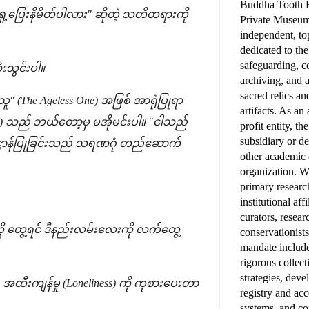
Buddha Tooth R
ေ့ပြေးနိမိတ်ပါလား" ဆိုတဲ့ သတိတရားကို
Private Museum
independent, top
dedicated to th
safeguarding, 
ံးသွင်းပါ။
archiving, and 
sacred relics an
ေ့သူ" (The Ageless One) အဖြစ် အာရုံပြုရာ
artifacts. As a
dy) သည် ဘယ်တော့မှ မအိုမင်းပါ။ "ငါသည်
profit entity, t
subsidiary or d
 အဓိဋ္ဌာန်ပြုခြင်းသည် သရဏဂုံ တည်ဆောက်
other academic
organization. W
primary research
institutional affi
curators, resear
ို တွေ့ရင် ဒီနည်းလမ်းလေးကို လက်တွေ့
conservationist
mandate includ
rigorous colle
strategies, deve
 အထီးကျန်မှု (Loneliness) ကို ကုစားပေးတာ
registry and ac
systems, and c