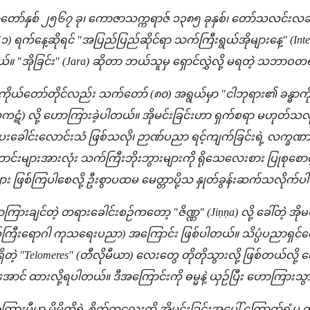
ော်နှစ် ၂၅၆၇ ခု၊ ကောဇာသက္ကရာဇ် ၁၃၈၅ ခုနှစ်၊ တော်သလင်းလဆန
ရက်နေ့ဆိုရင် "အပြည်ပြည်ဆိုင်ရာ သက်ကြီးရွယ်အိုများနေ့" (Inter
်။ "အိုခြင်း" (Jara) ဆိုတာ ဘယ်သူမှ ရှောင်လွှဲလို့ မရတဲ့ သဘာဝတ
 ကိုယ်တော်တိုင်လည်း သက်တော် (၈၀) အရွယ်မှာ "ငါဘုရား၏ ခန္ဓာကိ
ဒံ သကဋံ) လို့ ဟောကြားခဲ့ပါတယ်။ အိုမင်းခြင်းဟာ ရှက်စရာ မဟုတ်
ခေါင်းလောင်းသံ ဖြစ်သလို၊ ဉာဏ်ပညာ ရင့်ကျက်ခြင်းရဲ့ လက္ခဏာလည
ောင်းများအားလုံး သက်ကြီးဘိုးဘွားများကို ရိုသေလေးစား ပြုစုစောင့်
များ ဖြစ်ကြပါစေလို့ ဦးစွာပထမ မေတ္တာပို့သ နှုတ်ခွန်းဆက်သလိုက်
ောကြားချင်တဲ့ တရားခေါင်းစဉ်ကတော့ "ဇိဏ္ဏ" (Jiṇṇa) လို့ ခေါ်တဲ့ အို
က်ကြီးရောဂါ ကုသရေးပညာ) အကြောင်း ဖြစ်ပါတယ်။ သိပ္ပံပညာရှင်
ရှိတဲ့ "Telomeres" (တီလိုမီယာ) လေးတွေ တိုတိုသွားလို့ ဖြစ်တယ်လို့
ောင် ထားလို့ရပါတယ်။ ဒီအကြောင်းကို ဓမ္မနဲ့ ယှဉ်ပြီး ဟောကြားသွ
းမီမှာ မိမိတို့ရဲ့ စိတ်ကလေးကို အိုမင်းခြင်းအပေါ် ကြောက်ရွံ့မှု ကင