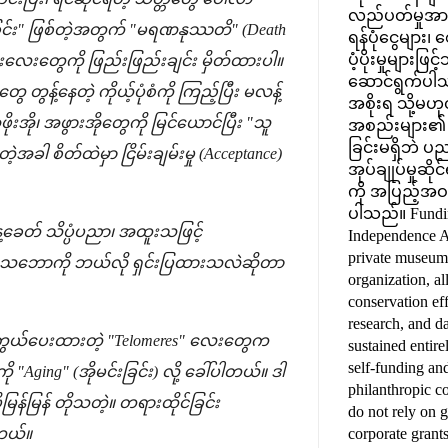
လည်ပတ်မှုအားလု
င်း" ဖြစ်တဲ့အတွက် "မရဏနုဿတိ" (Death
ရန်ပုံငွေများ
ပံ့ပိုးမှုများဖ
ုံးလေးတွေကို ဖြည်းဖြည်းချင်း မှိတ်ထားပါ။
ဆောင်ရွက်ပါ
 တွန့်နေတဲ့ ကိုယ့်ပုံစံကို ကြည့်ပြီး မလန့်
အစိုးရ သို့မဟု
ိုးအို၊ အဖွားအိုတွေကို မြင်ယောင်ပြီး "သူ
အစည်းများ၏ ရန်ပ
ခြင်းမရှိဘဲ ပညာ
ဲ့အခါ စိတ်ထဲမှာ ငြိမ်းချမ်းမှု (Acceptance)
အုပ်ချုပ်မှုဆို
ကို အပြည့်အဝ 
ပါသည်။ Funding
ီနေ့ခေတ် သိပ္ပံပညာ၊ အထူးသဖြင့်
Independence A
private museum
"ဇိဏ္ဏ" သဘောကို ဘယ်လို ရှင်းပြထားသလဲဆိုတာ
organization, al
conservation eff
research, and da
ို ကာကွယ်ပေးထားတဲ့ "Telomeres" လေးတွေက
sustained entire
self-funding an
Aging" (အိုမင်းခြင်း) လို့ ခေါ်ပါတယ်။ ဒါ
philanthropic c
မြန်မြန် တိုသတဲ့။ တရားထိုင်ခြင်း
do not rely on 
corporate grant
ါတယ်။