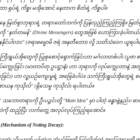
 ရုပ်ရဲ့ ကိစ္စ၊ မအိုအောင် နေတာက စိတ်ရဲ့ ကိစ္စပါ။
 မြတ်စွာဘုရားရဲ့ တရားတော်ဘက်ကို ပြန်လှည့်ကြည့်ကြစို့။ မြတ်စ
ု "နတ်တမန်" (Divine Messengers) တွေအဖြစ် ဟောကြားခဲ့ပါတယ်။ အ
နိုင်ပါလား" (ဇရာဓမ္မောမိ ဇရံ အနတီတော) လို့ သတိသံဝေဂ ယူရပါ
ီးရွယ်အိုတွေကို ပြုစုစောင့်ရှောက်ခြင်းဟာ မင်္ဂလာတစ်ပါး (ပူဇာ
ပ်ကျွေးခြင်း (မာတာပိတု ဥပဋ္ဌာနံ) ဟာ ဘုရားကို လုပ်ကျွေးတာနဲ့ အတ
ားခြင်း) ဟာ လူ့ယဉ်ကျေးမှုရဲ့ အခြေခံပါပဲ။ သက်ကြီးရွယ်အိုတွေရ
န ကုသိုလ်" (ရိုသေမှု ကုသိုလ်) ရပါတယ်။
္ဏ" သဘောတရားကို ဦးပဉ္ဇင်းတို့ "Main Idea" မှာ ပါတဲ့ ခန္ဓာဖွဲ့နည်း၊ 
ကို ထည့်ပြီး လက်တွေ့ အလုပ်လုပ်ကြည့်ရအောင်။
Mechanism of Noting Decay):
ဲနေတဲ့၊ သို့မဟုတ် မှန်ထဲမှာ ဆံပင်ဖြူကို မြင်လိုက်တဲ့ အခြေအနေကို 