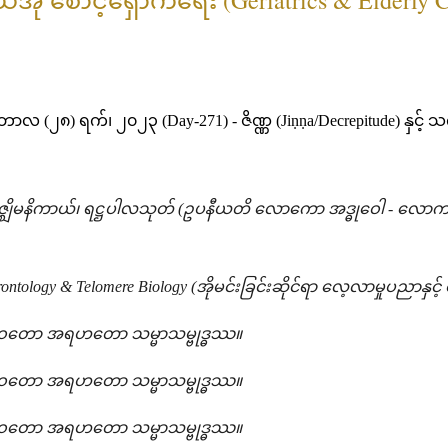
လ (၂၈) ရက်၊ ၂၀၂၃ (Day-271) - ဇိဏ္ဏ (Jiṇṇa/Decrepitude) နှင့် သက
မဇ္ဈိမနိကာယ်၊ ရဋ္ဌပါလသုတ် (ဥပနီယတိ လောကော အဒ္ဓုဝေါ - လောကသည
rontology & Telomere Biology (အိုမင်းခြင်းဆိုင်ရာ လေ့လာမှုပညာနှင့
ော အရဟတော သမ္မာသမ္ဗုဒ္ဓဿ။
ော အရဟတော သမ္မာသမ္ဗုဒ္ဓဿ။
ော အရဟတော သမ္မာသမ္ဗုဒ္ဓဿ။